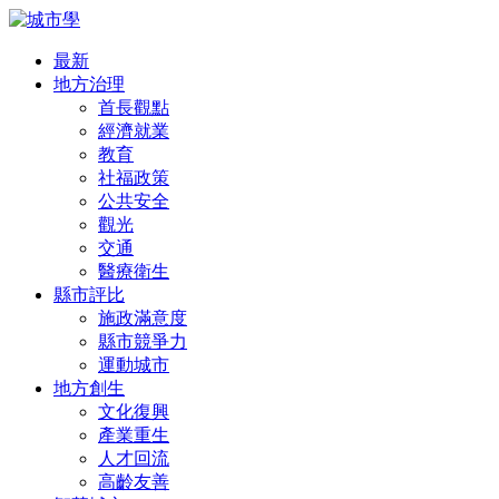
最新
地方治理
首長觀點
經濟就業
教育
社福政策
公共安全
觀光
交通
醫療衛生
縣市評比
施政滿意度
縣市競爭力
運動城市
地方創生
文化復興
產業重生
人才回流
高齡友善