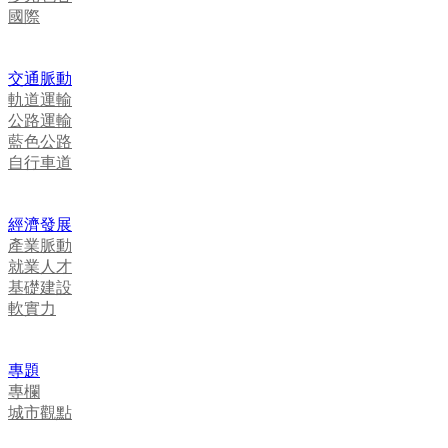
國際
交通脈動
軌道運輸
公路運輸
藍色公路
自行車道
經濟發展
產業脈動
就業人才
基礎建設
軟實力
專題
專欄
城市觀點