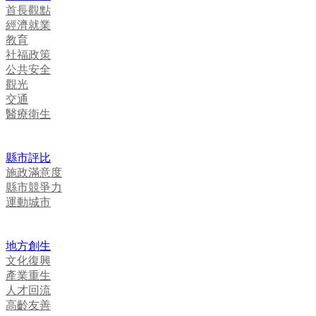
首長觀點
經濟就業
教育
社福政策
公共安全
觀光
交通
醫療衛生
縣市評比
施政滿意度
縣市競爭力
運動城市
地方創生
文化復興
產業重生
人才回流
高齡友善