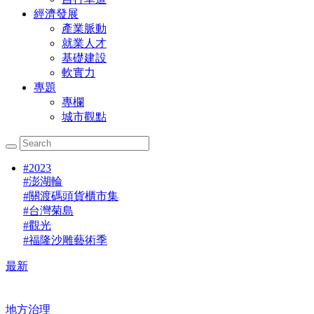
經濟發展
產業脈動
就業人才
基礎建設
軟實力
專題
專欄
城市觀點
#
2023
#
澎湖輪
#
關渡碼頭貨櫃市集
#
台灣菊島
#
觀光
#
福隆沙雕藝術季
最新
地方治理