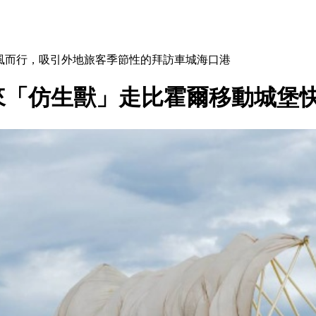
作品逆風而行，吸引外地旅客季節性的拜訪車城海口港
未來「仿生獸」走比霍爾移動城堡