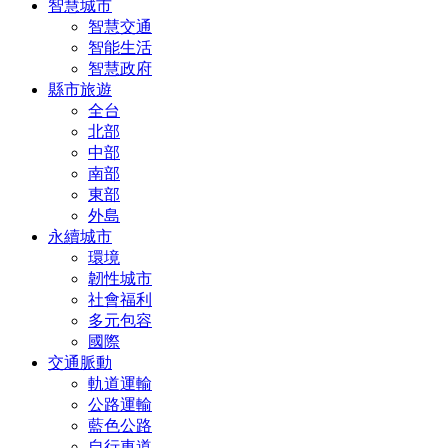
智慧城市
智慧交通
智能生活
智慧政府
縣市旅遊
全台
北部
中部
南部
東部
外島
永續城市
環境
韌性城市
社會福利
多元包容
國際
交通脈動
軌道運輸
公路運輸
藍色公路
自行車道