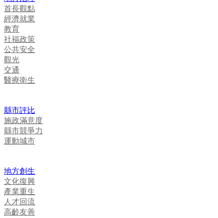
首長觀點
經濟就業
教育
社福政策
公共安全
觀光
交通
醫療衛生
縣市評比
施政滿意度
縣市競爭力
運動城市
地方創生
文化復興
產業重生
人才回流
高齡友善