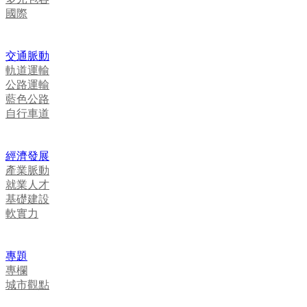
國際
交通脈動
軌道運輸
公路運輸
藍色公路
自行車道
經濟發展
產業脈動
就業人才
基礎建設
軟實力
專題
專欄
城市觀點