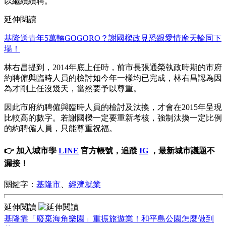
以繼續續聘。
延伸閱讀
基隆送青年5萬輛GOGORO？謝國樑政見恐跟愛情摩天輪同下
場！
林右昌提到，2014年底上任時，前市長張通榮執政時期的市府
約聘僱與臨時人員的檢討如今年一樣均已完成，林右昌認為因
為才剛上任沒幾天，當然要予以尊重。
因此市府約聘僱與臨時人員的檢討及汰換，才會在2015年呈現
比較高的數字。若謝國樑一定要重新考核，強制汰換一定比例
的約聘僱人員，只能尊重祝福。
👉 加入城市學
LINE
官方帳號，追蹤
IG
，最新城市議題不
漏接！
關鍵字：
基隆市
、
經濟就業
延伸閱讀
基隆靠「廢棄海角樂園」重振旅遊業！和平島公園怎麼做到