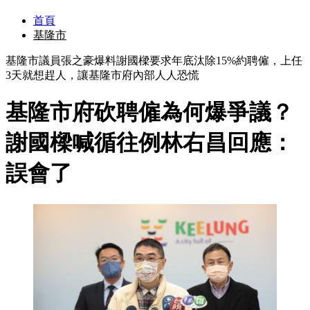
首頁
基隆市
基隆市議員張之豪爆料謝國樑要求年底汰除15%約聘僱，上任
3天就想趕人，讓基隆市府內部人人恐慌
基隆市府砍聘僱為何爆爭議？
謝國樑喊循往例林右昌回應：
誤會了