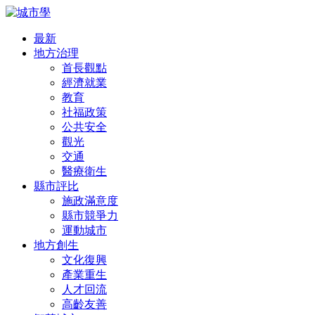
最新
地方治理
首長觀點
經濟就業
教育
社福政策
公共安全
觀光
交通
醫療衛生
縣市評比
施政滿意度
縣市競爭力
運動城市
地方創生
文化復興
產業重生
人才回流
高齡友善