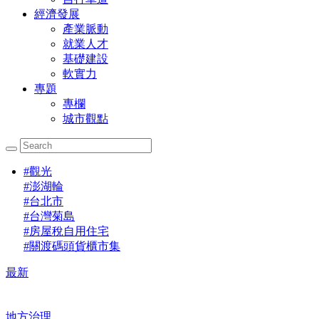
經濟發展
產業脈動
就業人才
基礎建設
軟實力
專題
專欄
城市觀點
#
觀光
#
澎湖輪
#
台北市
#
台灣菊島
#
房屋稅自用住宅
#
關渡碼頭貨櫃市集
最新
地方治理