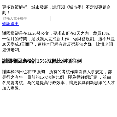
更多政策解析、城市發展，請訂閱《城市學》不定期專題企
劃！
確認送出
謝國樑卻是在12/26發公文，要求市府在3天之內，裁員15%。
一個月的時間，足以讓人去找新工作，做財務規劃。這不只是
30天變成3天而已，這根本已經有違反勞基法之嫌，比慣老闆
還慣老闆。
謝國樑回應檢討15%汰除比例循往例
謝國樑28日也在FB強調，所有的考核作業皆循人事規定，都
是行之有年，目前的15%汰除比例，即為循往例訂定 ，並由
各局處考核。為的是提高行政效率，讓更多具創新思維的人才
加入團隊。