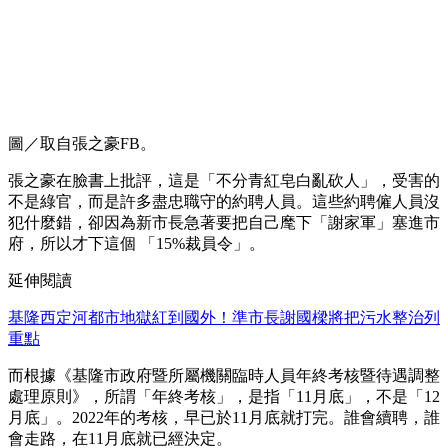
圖／取自張之豪FB。
張之豪在臉書上批評，這是「不分青紅皂白亂砍人」，受害的
不是綠官，而是許多盡忠職守的約聘人員。這些約聘僱人員沒
犯什麼錯，卻因為新市長急著要把自己麾下「謝家軍」塞進市
府，所以才下這個 「15%裁員令」。
延伸閱讀
基隆西定河都市地獄紅到國外！準市長謝國樑將把污水整治列
重點
而根據《基隆市政府暨所屬機關臨時人員年終考核暨待遇調整
處理原則》，所謂「年終考核」，是指「11月底」，不是「12
月底」。2022年的考核，早已於11月底就打完。誰會續聘，誰
會走路，在11月底就已經決定。