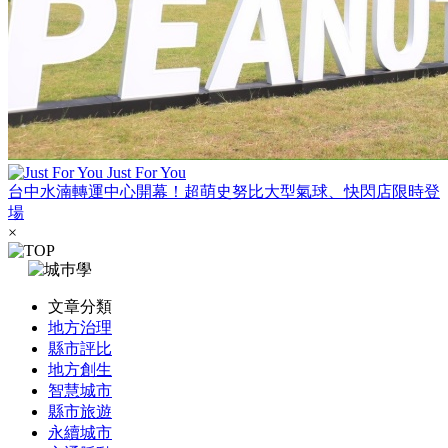
Just For You
台中水湳轉運中心開幕！超萌史努比大型氣球、快閃店限時登
場
×
文章分類
地方治理
縣市評比
地方創生
智慧城市
縣市旅遊
永續城市