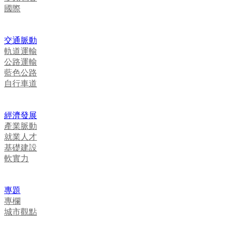
國際
交通脈動
軌道運輸
公路運輸
藍色公路
自行車道
經濟發展
產業脈動
就業人才
基礎建設
軟實力
專題
專欄
城市觀點