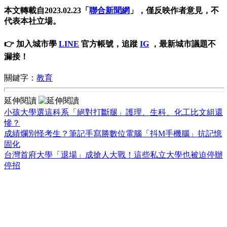
本文轉載自2023.02.23「
聯合新聞網
」，僅反映作者意見，不
代表本社立場。
👉 加入城市學
LINE
官方帳號，追蹤
IG
，最新城市議題不
漏接！
關鍵字：
教育
延伸閱讀
小孩大學選這科系「絕對打斷腿」護理、生科、化工比文組還
慘？
成績爛別怪考生？筆記手寫勝數位電腦「抖M手機腦」抗記憶
固化
台灣首府大學「退場」成搶人大戰！這些私立大學也被迫停辦
停招