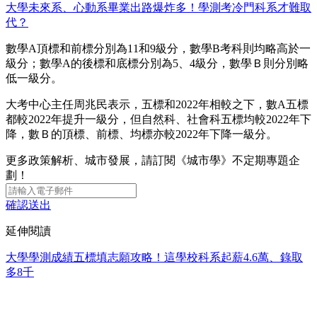
大學未來系、心動系畢業出路爆炸多！學測考冷門科系才難取
代？
數學A頂標和前標分別為11和9級分，數學B考科則均略高於一
級分；數學A的後標和底標分別為5、4級分，數學Ｂ則分別略
低一級分。
大考中心主任周兆民表示，五標和2022年相較之下，數A五標
都較2022年提升一級分，但自然科、社會科五標均較2022年下
降，數Ｂ的頂標、前標、均標亦較2022年下降一級分。
更多政策解析、城市發展，請訂閱《城市學》不定期專題企
劃！
確認送出
延伸閱讀
大學學測成績五標填志願攻略！這學校科系起薪4.6萬、錄取
多8千