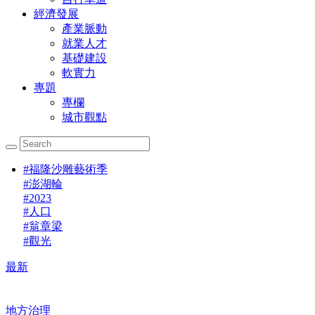
經濟發展
產業脈動
就業人才
基礎建設
軟實力
專題
專欄
城市觀點
#
福隆沙雕藝術季
#
澎湖輪
#
2023
#
人口
#
翁章梁
#
觀光
最新
地方治理