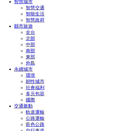
智慧城市
智慧交通
智能生活
智慧政府
縣市旅遊
全台
北部
中部
南部
東部
外島
永續城市
環境
韌性城市
社會福利
多元包容
國際
交通脈動
軌道運輸
公路運輸
藍色公路
自行車道