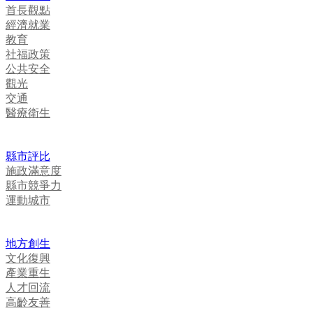
首長觀點
經濟就業
教育
社福政策
公共安全
觀光
交通
醫療衛生
縣市評比
施政滿意度
縣市競爭力
運動城市
地方創生
文化復興
產業重生
人才回流
高齡友善