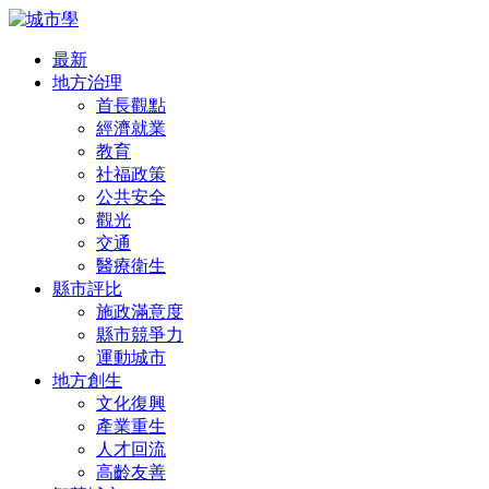
最新
地方治理
首長觀點
經濟就業
教育
社福政策
公共安全
觀光
交通
醫療衛生
縣市評比
施政滿意度
縣市競爭力
運動城市
地方創生
文化復興
產業重生
人才回流
高齡友善