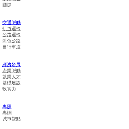
國際
交通脈動
軌道運輸
公路運輸
藍色公路
自行車道
經濟發展
產業脈動
就業人才
基礎建設
軟實力
專題
專欄
城市觀點