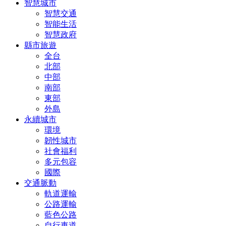
智慧城市
智慧交通
智能生活
智慧政府
縣市旅遊
全台
北部
中部
南部
東部
外島
永續城市
環境
韌性城市
社會福利
多元包容
國際
交通脈動
軌道運輸
公路運輸
藍色公路
自行車道