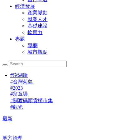
經濟發展
產業脈動
就業人才
基礎建設
軟實力
專題
專欄
城市觀點
#
澎湖輪
#
台灣菊島
#
2023
#
翁章梁
#
關渡碼頭貨櫃市集
#
觀光
最新
地方治理