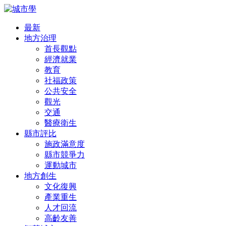
最新
地方治理
首長觀點
經濟就業
教育
社福政策
公共安全
觀光
交通
醫療衛生
縣市評比
施政滿意度
縣市競爭力
運動城市
地方創生
文化復興
產業重生
人才回流
高齡友善