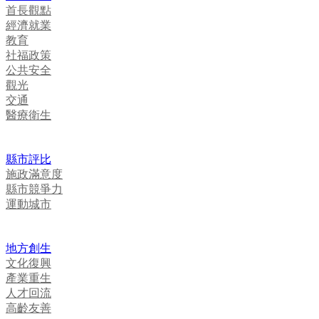
首長觀點
經濟就業
教育
社福政策
公共安全
觀光
交通
醫療衛生
縣市評比
施政滿意度
縣市競爭力
運動城市
地方創生
文化復興
產業重生
人才回流
高齡友善