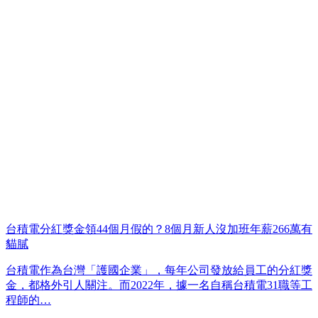
台積電分紅獎金領44個月假的？8個月新人沒加班年薪266萬有
貓膩
台積電作為台灣「護國企業」，每年公司發放給員工的分紅獎
金，都格外引人關注。而2022年，據一名自稱台積電31職等工
程師的…