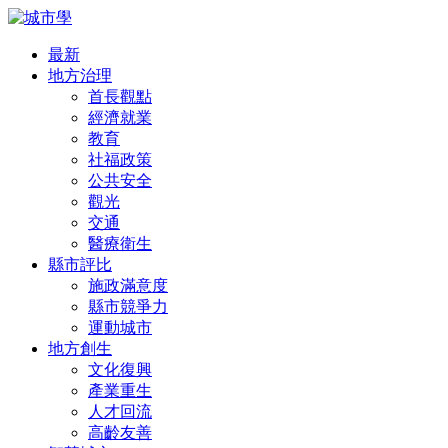
最新
地方治理
首長觀點
經濟就業
教育
社福政策
公共安全
觀光
交通
醫療衛生
縣市評比
施政滿意度
縣市競爭力
運動城市
地方創生
文化復興
產業重生
人才回流
高齡友善