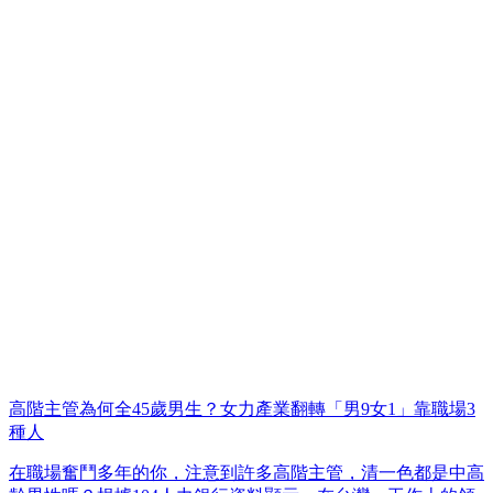
高階主管為何全45歲男生？女力產業翻轉「男9女1」靠職場3
種人
在職場奮鬥多年的你，注意到許多高階主管，清一色都是中高