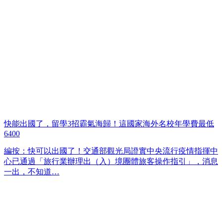
快能出國了，留學3招霸氣海歸！這國家海外名校年學費最低
6400
編按：快可以出國了！交通部觀光局證實中央流行疫情指揮中
心已通過「旅行業辦理出（入）境團體旅客操作指引」，消息
一出，不知道…