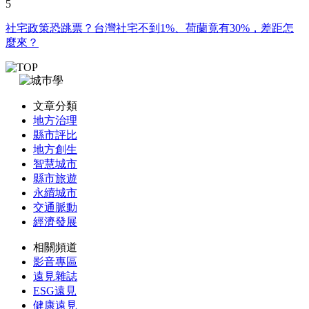
5
社宅政策恐跳票？台灣社宅不到1%、荷蘭竟有30%，差距怎
麼來？
文章分類
地方治理
縣市評比
地方創生
智慧城市
縣市旅遊
永續城市
交通脈動
經濟發展
相關頻道
影音專區
遠見雜誌
ESG遠見
健康遠見