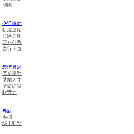
國際
交通脈動
軌道運輸
公路運輸
藍色公路
自行車道
經濟發展
產業脈動
就業人才
基礎建設
軟實力
專題
專欄
城市觀點