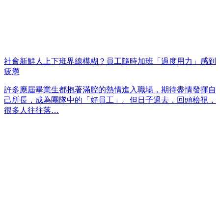
社會新鮮人上下班界線模糊？員工隨時加班「過度用力」感到
疲憊
許多應屆畢業生都抱著滿腔的熱情進入職場，期待盡情發揮自
己所長，成為團隊中的「好員工」。但日子過去，回頭檢視，
很多人往往落…