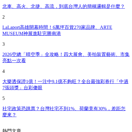
北車、高火、北捷、高流，到底台灣人的簡稱邏輯是什麼？
2
LaLaport高雄開幕時間！6萬坪百貨270家品牌、ARTE
MUSEUM神展進駐完勝南港
3
2026空總「晴空季」全攻略！四大展會、美拍裝置藝術、市集
亮點一次看
4
大樂透保證1億！一注中9.1億不夠旺？全台最強彩券行「中過
7張頭獎」台彩傻眼
5
社宅政策恐跳票？台灣社宅不到1%、荷蘭竟有30%，差距怎
麼來？
熱門文章