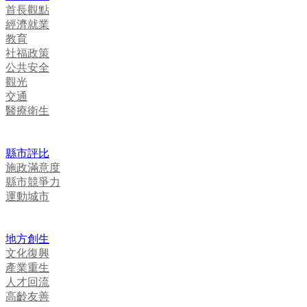
首長觀點
經濟就業
教育
社福政策
公共安全
觀光
交通
醫療衛生
縣市評比
施政滿意度
縣市競爭力
運動城市
地方創生
文化復興
產業重生
人才回流
高齡友善