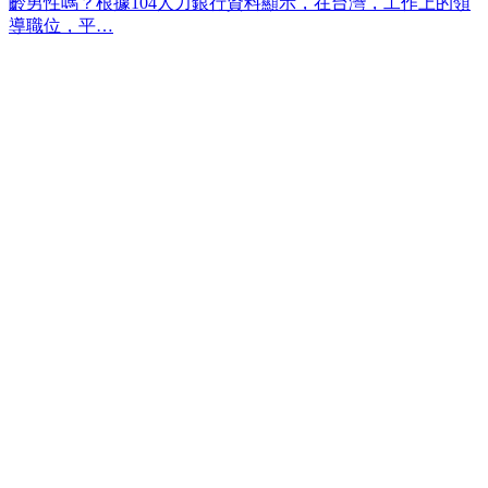
齡男性嗎？根據104人力銀行資料顯示，在台灣，工作上的領
導職位，平…