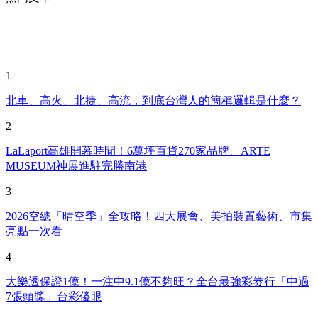
1
北車、高火、北捷、高流，到底台灣人的簡稱邏輯是什麼？
2
LaLaport高雄開幕時間！6萬坪百貨270家品牌、ARTE
MUSEUM神展進駐完勝南港
3
2026空總「晴空季」全攻略！四大展會、美拍裝置藝術、市集
亮點一次看
4
大樂透保證1億！一注中9.1億不夠旺？全台最強彩券行「中過
7張頭獎」台彩傻眼