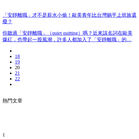
「安靜離職」才不是薪水小偷！歐美青年比台灣躺平上班族還
廢？
你聽過「安靜離職」（quiet quitting）嗎？近來該名詞在歐美
爆紅，也帶起一股風潮，許多人都加入了「安靜離職」的…
18
19
20
21
22
熱門文章
1