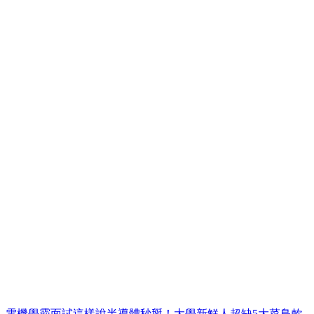
電機學霸面試這樣說半導體秒掰！大學新鮮人超缺5大菜鳥軟