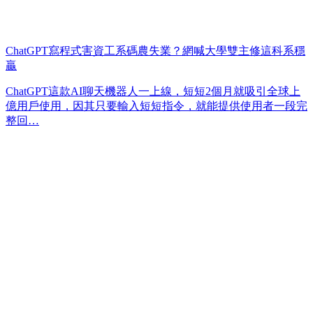
ChatGPT寫程式害資工系碼農失業？網喊大學雙主修這科系穩
贏
ChatGPT這款AI聊天機器人一上線，短短2個月就吸引全球上
億用戶使用，因其只要輸入短短指令，就能提供使用者一段完
整回…