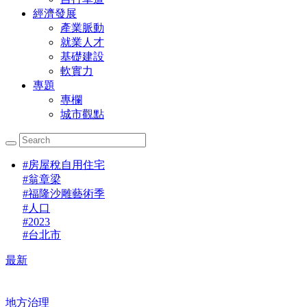
經濟發展
產業脈動
就業人才
基礎建設
軟實力
專題
專欄
城市觀點
#
房屋稅自用住宅
#
翁章梁
#
福隆沙雕藝術季
#
人口
#
2023
#
台北市
最新
地方治理