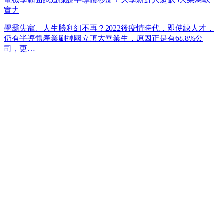
實力
學霸失寵、人生勝利組不再？2022後疫情時代，即使缺人才，
仍有半導體產業刷掉國立頂大畢業生，原因正是有68.8%公
司，更…