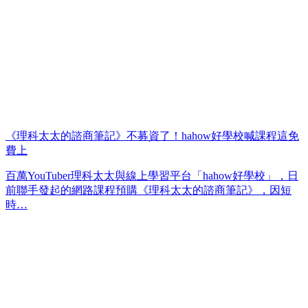
《理科太太的諮商筆記》不募資了！hahow好學校喊課程這免
費上
百萬YouTuber理科太太與線上學習平台「hahow好學校」，日
前聯手發起的網路課程預購《理科太太的諮商筆記》，因短
時…