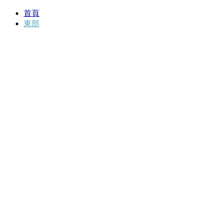
首頁
東部