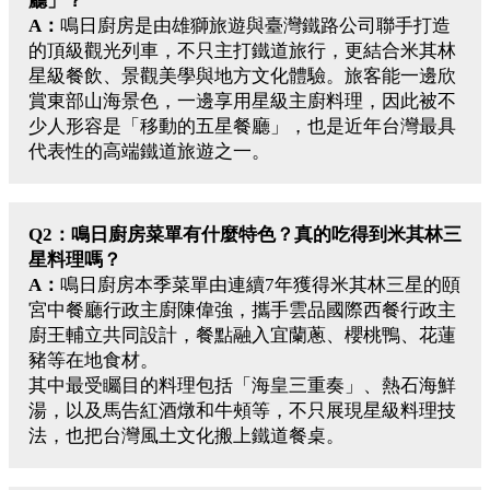
廳」？
A：
鳴日廚房是由
雄獅旅遊
與
臺灣鐵路公司
聯手打造
的頂級觀光列車，不只主打鐵道旅行，更結合米其林
星級餐飲、景觀美學與地方文化體驗。旅客能一邊欣
賞東部山海景色，一邊享用星級主廚料理，因此被不
少人形容是「移動的五星餐廳」，也是近年台灣最具
代表性的高端鐵道旅遊之一。
Q2：鳴日廚房菜單有什麼特色？真的吃得到米其林三
星料理嗎？
A：
鳴日廚房本季菜單由連續7年獲得米其林三星的頤
宮中餐廳行政主廚陳偉強，攜手雲品國際西餐行政主
廚王輔立共同設計，餐點融入宜蘭蔥、櫻桃鴨、花蓮
豬等在地食材。
其中最受矚目的料理包括「海皇三重奏」、熱石海鮮
湯，以及馬告紅酒燉和牛頰等，不只展現星級料理技
法，也把台灣風土文化搬上鐵道餐桌。