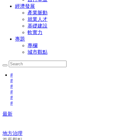
經濟發展
產業脈動
就業人才
基礎建設
軟實力
專題
專欄
城市觀點
#
#
#
#
#
#
最新
地方治理
首長觀點