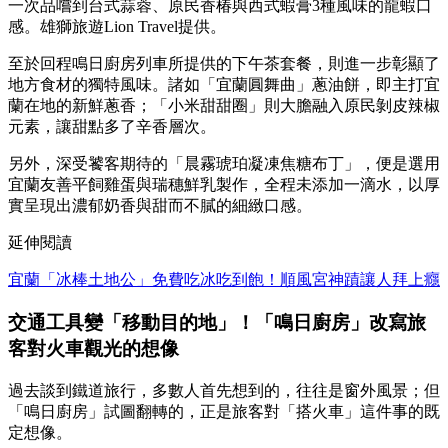
一次品嚐到台式蒜蓉、原民香椿與西式蝦膏3種風味的龍蝦口
感。雄獅旅遊Lion Travel提供。
至於回程鳴日廚房列車所提供的下午茶套餐，則進一步彰顯了
地方食材的獨特風味。諸如「宜蘭圓舞曲」蔥油餅，即主打宜
蘭在地的新鮮蔥香；「小米甜甜圈」則大膽融入原民剝皮辣椒
元素，讓甜點多了辛香層次。
另外，深受饕客期待的「晨霧琥珀凝凍焦糖布丁」，便是選用
宜蘭友善平飼雞蛋與瑞穗鮮乳製作，全程未添加一滴水，以厚
實呈現出濃郁奶香與甜而不膩的細緻口感。
延伸閱讀
宜蘭「冰棒土地公」免費吃冰吃到飽！順風宮神蹟讓人拜上癮
交通工具變「移動目的地」！「鳴日廚房」改寫旅
客對火車觀光的想像
過去談到鐵道旅行，多數人首先想到的，往往是窗外風景；但
「鳴日廚房」試圖翻轉的，正是旅客對「搭火車」這件事的既
定想像。