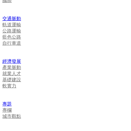
國際
交通脈動
軌道運輸
公路運輸
藍色公路
自行車道
經濟發展
產業脈動
就業人才
基礎建設
軟實力
專題
專欄
城市觀點