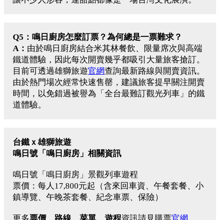
Q5：鳴日廚房怎麼訂票？為何總是一票難求？
A：
由於鳴日廚房結合米其林餐飲、限量席次與高端
鐵道體驗，因此每次開賣幾乎都吸引大量旅客搶訂。
目前可透過
雄獅旅遊
官網
查詢最新路線與開賣資訊。
由於熱門場次經常快速售罄，建議旅客提早關注開賣
時間，以免錯過被譽為「全台最難訂觀光列車」的鐵
道體驗。
台鐵ｘ雄獅旅遊
鳴日號「鳴日廚房」相關資訊
鳴日號「鳴日廚房」景觀列車遊程
票價：每人17,800元起（含來回車資、午餐套餐、小
鎮導覽、午晚茶套餐、紀念車票、保險）
更多
票價、路線、菜單、遊程
資訊請見購票
官網
。