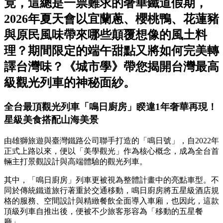
竟，這總是一票難求的奢華鐵道假期，
2026年夏天會以宜蘭蔥、櫻桃鴨、花蓮豬
與原民風味帶來哪些顛覆想像的風土料
理？期間限定的端午甜點又將如何完美轉
譯台灣味？《城市學》帶您揭開台灣最高
級觀光列車的神秘面紗。
全台最頂觀光列車「鳴日廚房」睽違1年奢華再現！
星級美食搭配山海美景
由雄獅旅遊與臺灣鐵路公司聯手打造的「鳴日號」，自2022年
正式上路以來，便以「美學觀光」作為核心概念，成為全台首
輛主打景觀設計與高端體驗的觀光列車。
其中，「鳴日廚房」列車更被視為整體計畫中的亮點車型。不
同於傳統鐵道旅行著重於交通移動，鳴日廚房將五星級酒店規
格的服務、空間設計與精緻餐飲全面導入車廂，也因此，這款
頂級列車自推出後，便被不少旅客形容為「移動的五星餐
廳」。