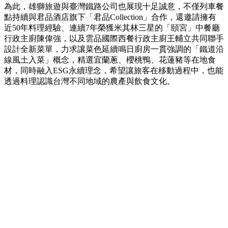
為此，雄獅旅遊與臺灣鐵路公司也展現十足誠意，不僅列車餐
點持續與君品酒店旗下「君品Collection」合作，還邀請擁有
近50年料理經驗、連續7年榮獲米其林三星的「頤宮」中餐廳
行政主廚陳偉強，以及雲品國際西餐行政主廚王輔立共同聯手
設計全新菜單，力求讓菜色延續鳴日廚房一貫強調的「鐵道沿
線風土入菜」概念，精選宜蘭蔥、櫻桃鴨、花蓮豬等在地食
材，同時融入ESG永續理念，希望讓旅客在移動過程中，也能
透過料理認識台灣不同地域的農產與飲食文化。