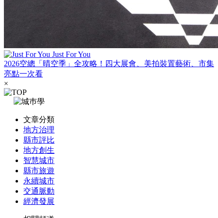
Just For You
2026空總「晴空季」全攻略！四大展會、美拍裝置藝術、市集
亮點一次看
×
文章分類
地方治理
縣市評比
地方創生
智慧城市
縣市旅遊
永續城市
交通脈動
經濟發展