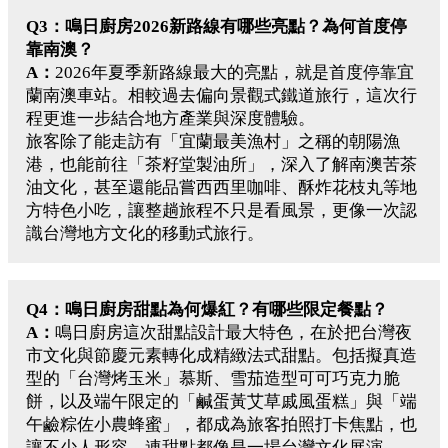
Q3：鳴日廚房2026新路線有哪些亮點？為何首度停
靠南澳？
A：
2026年夏季新路線最大的亮點，就是首度停靠宜
蘭南澳車站。相較過去偏向景觀式鐵道旅行，這次行
程更進一步結合地方產業與深度體驗。
旅客除了能走訪有「宜蘭最美漁村」之稱的朝陽漁
港，也能前往「茶籽堂製油所」，深入了解南澳苦茶
油文化，甚至還能品嘗西西里咖啡、酥炸花枝丸等地
方特色小吃，讓整趟旅程不只是看風景，更像一次認
識台灣地方文化的移動式旅行。
Q4：鳴日廚房甜點為何爆紅？有哪些限定餐點？
A：
鳴日廚房這次甜點設計最大特色，在於把台灣夜
市文化與節慶元素轉化成精緻法式甜點。包括擬真造
型的「台灣烤玉米」慕斯、雪茄造型可可巧克力脆
餅，以及端午限定的「鹹蛋黃艾草戚風蛋糕」與「端
午鹼粽佐小農蜂蜜」，都成為旅客拍照打卡焦點，也
讓不少人形容，連甜點都像是一場台灣文化展演。