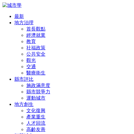
最新
地方治理
首長觀點
經濟就業
教育
社福政策
公共安全
觀光
交通
醫療衛生
縣市評比
施政滿意度
縣市競爭力
運動城市
地方創生
文化復興
產業重生
人才回流
高齡友善