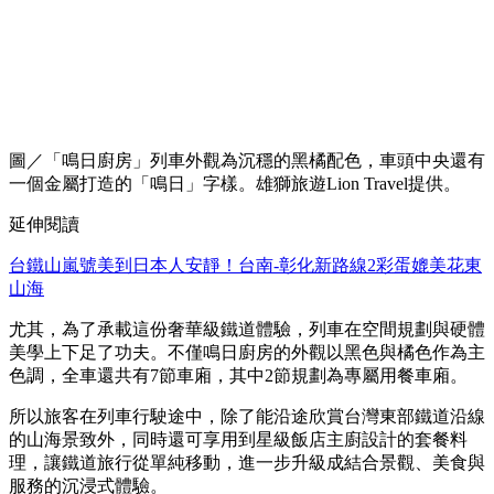
圖／「鳴日廚房」列車外觀為沉穩的黑橘配色，車頭中央還有
一個金屬打造的「鳴日」字樣。雄獅旅遊Lion Travel提供。
延伸閱讀
台鐵山嵐號美到日本人安靜！台南-彰化新路線2彩蛋媲美花東
山海
尤其，為了承載這份奢華級鐵道體驗，列車在空間規劃與硬體
美學上下足了功夫。不僅鳴日廚房的外觀以黑色與橘色作為主
色調，全車還共有7節車廂，其中2節規劃為專屬用餐車廂。
所以旅客在列車行駛途中，除了能沿途欣賞台灣東部鐵道沿線
的山海景致外，同時還可享用到星級飯店主廚設計的套餐料
理，讓鐵道旅行從單純移動，進一步升級成結合景觀、美食與
服務的沉浸式體驗。