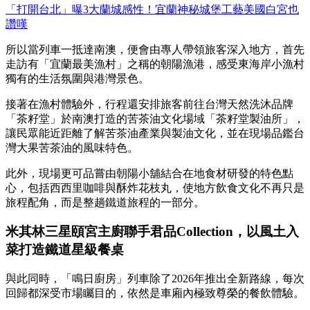
「打開台北」曝3大蘭城感性！宜蘭神秘城堡工藝美國白宮也
讚嘆
所以當列車一抵達南澳，便會由專人帶領旅客深入地方，首先
走訪有「宜蘭最美漁村」之稱的朝陽漁港，感受東海岸小漁村
獨有的生活氛圍與港灣景色。
接著在漁村體驗外，行程還安排旅客前往台灣天然洗沐品牌
「茶籽堂」於南澳打造的苦茶油文化場域「茶籽堂製油所」，
讓民眾能近距離了解苦茶油產業與製油文化，並在現場品鑑台
灣大果苦茶油的風味特色。
此外，現場更可品嘗由朝陽小舖結合在地食材研發的特色點
心，包括西西里咖啡與酥炸花枝丸，使地方飲食文化不再只是
旅程配角，而是整趟鐵道旅程的一部分。
米其林三星頤宮主廚聯手君品Collection，以風土入
菜打造鐵道星級餐桌
與此同時，「鳴日廚房」列車除了2026年推出全新路線，每次
回歸都深受市場矚目的，依然是車廂內極致尊榮的餐飲體驗。