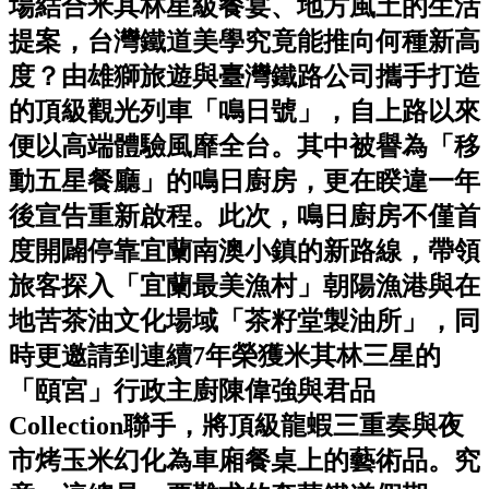
場結合米其林星級餐宴、地方風土的生活
提案，台灣鐵道美學究竟能推向何種新高
度？由雄獅旅遊與臺灣鐵路公司攜手打造
的頂級觀光列車「鳴日號」，自上路以來
便以高端體驗風靡全台。其中被譽為「移
動五星餐廳」的鳴日廚房，更在睽違一年
後宣告重新啟程。此次，鳴日廚房不僅首
度開闢停靠宜蘭南澳小鎮的新路線，帶領
旅客探入「宜蘭最美漁村」朝陽漁港與在
地苦茶油文化場域「茶籽堂製油所」，同
時更邀請到連續7年榮獲米其林三星的
「頤宮」行政主廚陳偉強與君品
Collection聯手，將頂級龍蝦三重奏與夜
市烤玉米幻化為車廂餐桌上的藝術品。究