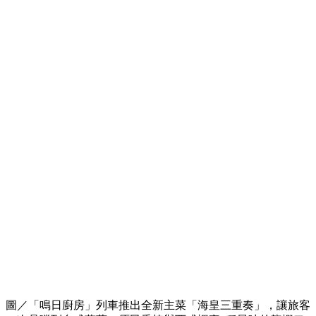
圖／「鳴日廚房」列車推出全新主菜「海皇三重奏」，讓旅客