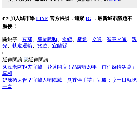
👉 加入城市學
LINE
官方帳號，追蹤
IG
，最新城市議題不
漏接！
關鍵字：
東部
、
產業脈動
、
永續
、
產業
、
交通
、
智慧交通
、
觀
光
、
軌道運輸
、
旅遊
、
宜蘭縣
延伸閱讀
50嵐老闆拒去宜蘭、花蓮開店！品牌曝20年「前任感情糾葛」
真相
奶凍捲太普？宜蘭人曝隱藏「臭香伴手禮」完勝：咬一口就吃
一盒