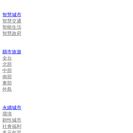
智慧城市
智慧交通
智能生活
智慧政府
縣市旅遊
全台
北部
中部
南部
東部
外島
永續城市
環境
韌性城市
社會福利
多元包容