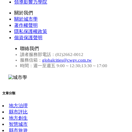
領導影響力學院
關於我們
關於城市學
著作權聲明
隱私保護權政策
個資保護聲明
聯絡我們
讀者服務部電話：(02)2662-0012
服務信箱：
globalcities@cwgv.com.tw
時間：週一至週五 9:00 ~ 12:30;13:30 ~ 17:00
文章分類
地方治理
縣市評比
地方創生
智慧城市
縣市旅遊