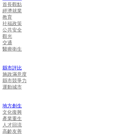
首長觀點
經濟就業
教育
社福政策
公共安全
觀光
交通
醫療衛生
縣市評比
施政滿意度
縣市競爭力
運動城市
地方創生
文化復興
產業重生
人才回流
高齡友善