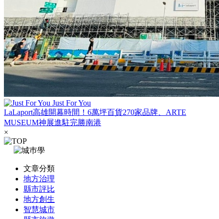
Just For You
LaLaport高雄開幕時間！6萬坪百貨270家品牌、ARTE
MUSEUM神展進駐完勝南港
×
文章分類
地方治理
縣市評比
地方創生
智慧城市