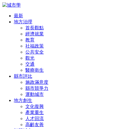
最新
地方治理
首長觀點
經濟就業
教育
社福政策
公共安全
觀光
交通
醫療衛生
縣市評比
施政滿意度
縣市競爭力
運動城市
地方創生
文化復興
產業重生
人才回流
高齡友善