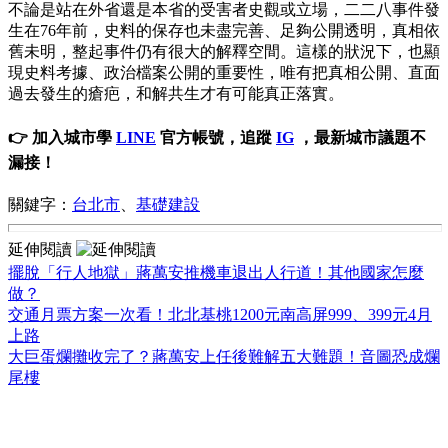
不論是站在外省還是本省的受害者史觀或立場，二二八事件發
生在76年前，史料的保存也未盡完善、足夠公開透明，真相依
舊未明，整起事件仍有很大的解釋空間。這樣的狀況下，也顯
現史料考據、政治檔案公開的重要性，唯有把真相公開、直面
過去發生的瘡疤，和解共生才有可能真正落實。
👉 加入城市學
LINE
官方帳號，追蹤
IG
，最新城市議題不
漏接！
關鍵字：
台北市
、
基礎建設
延伸閱讀
擺脫「行人地獄」蔣萬安推機車退出人行道！其他國家怎麼
做？
交通月票方案一次看！北北基桃1200元南高屏999、399元4月
上路
大巨蛋爛攤收完了？蔣萬安上任後難解五大難題！音圖恐成爛
尾樓