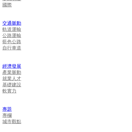
國際
交通脈動
軌道運輸
公路運輸
藍色公路
自行車道
經濟發展
產業脈動
就業人才
基礎建設
軟實力
專題
專欄
城市觀點