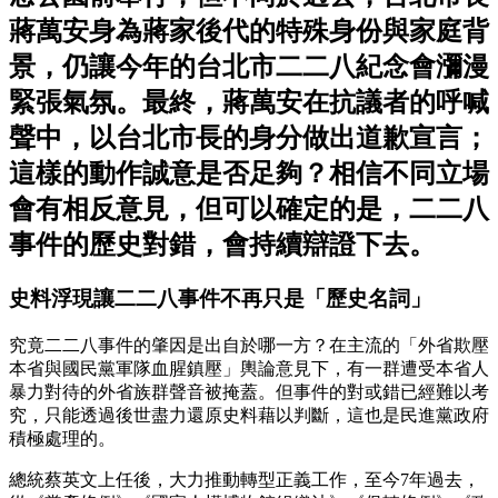
蔣萬安身為蔣家後代的特殊身份與家庭背
景，仍讓今年的台北市二二八紀念會瀰漫
緊張氣氛。最終，蔣萬安在抗議者的呼喊
聲中，以台北市長的身分做出道歉宣言；
這樣的動作誠意是否足夠？相信不同立場
會有相反意見，但可以確定的是，二二八
事件的歷史對錯，會持續辯證下去。
史料浮現讓二二八事件不再只是「歷史名詞」
究竟二二八事件的肇因是出自於哪一方？在主流的「外省欺壓
本省與國民黨軍隊血腥鎮壓」輿論意見下，有一群遭受本省人
暴力對待的外省族群聲音被掩蓋。但事件的對或錯已經難以考
究，只能透過後世盡力還原史料藉以判斷，這也是民進黨政府
積極處理的。
總統蔡英文上任後，大力推動轉型正義工作，至今7年過去，