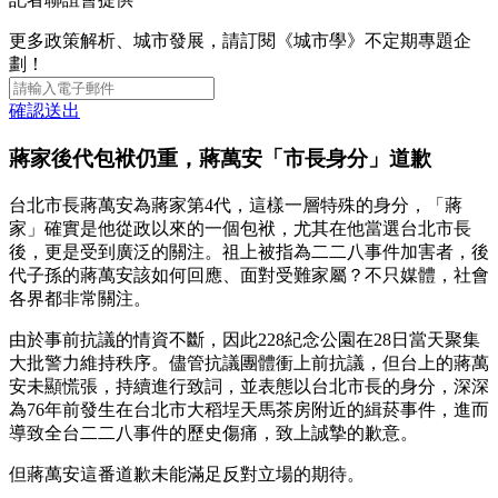
更多政策解析、城市發展，請訂閱《城市學》不定期專題企
劃！
確認送出
蔣家後代包袱仍重，蔣萬安「市長身分」道歉
台北市長蔣萬安為蔣家第4代，這樣一層特殊的身分，「蔣
家」確實是他從政以來的一個包袱，尤其在他當選台北市長
後，更是受到廣泛的關注。祖上被指為二二八事件加害者，後
代子孫的蔣萬安該如何回應、面對受難家屬？不只媒體，社會
各界都非常關注。
由於事前抗議的情資不斷，因此228紀念公園在28日當天聚集
大批警力維持秩序。儘管抗議團體衝上前抗議，但台上的蔣萬
安未顯慌張，持續進行致詞，並表態以台北市長的身分，深深
為76年前發生在台北市大稻埕天馬茶房附近的緝菸事件，進而
導致全台二二八事件的歷史傷痛，致上誠摯的歉意。
但蔣萬安這番道歉未能滿足反對立場的期待。