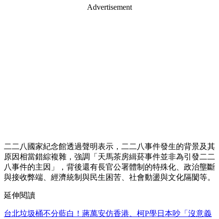
Advertisement
二二八國家紀念館透過聲明表示，二二八事件發生的背景及其
原因相當錯綜複雜，強調「天馬茶房緝菸事件並非為引發二二
八事件的主因」，背後還有長官公署體制的特殊化、政治壟斷
與接收弊端、經濟統制與民生困苦、社會動盪與文化隔閡等。
延伸閱讀
台北垃圾桶不分藍白！蔣萬安仿香港、柯P學日本吵「沒意義