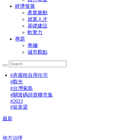
經濟發展
產業脈動
就業人才
基礎建設
軟實力
專題
專欄
城市觀點
#
房屋稅自用住宅
#
觀光
#
台灣菊島
#
關渡碼頭貨櫃市集
#
2023
#
翁章梁
最新
地方治理