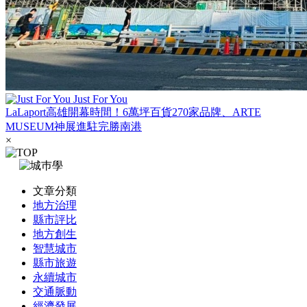
Just For You
LaLaport高雄開幕時間！6萬坪百貨270家品牌、ARTE
MUSEUM神展進駐完勝南港
×
文章分類
地方治理
縣市評比
地方創生
智慧城市
縣市旅遊
永續城市
交通脈動
經濟發展