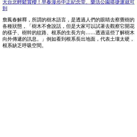
大台北輕鬆賞櫻！早春漫步中正紀念堂、樂活公園搭捷運就可
到
詹鳳春解釋，所謂的樹木語言，是透過人們的眼睛去察覺樹的
各種狀態，「樹木不會說話，但是大家可以試著去觀察它開花
的樣子、樹幹的紋路、根系的生長方向……透過這些了解樹木
向外傳遞的訊息。」例如看到根系長出地面，代表土壤太硬，
根系缺乏呼吸空間。