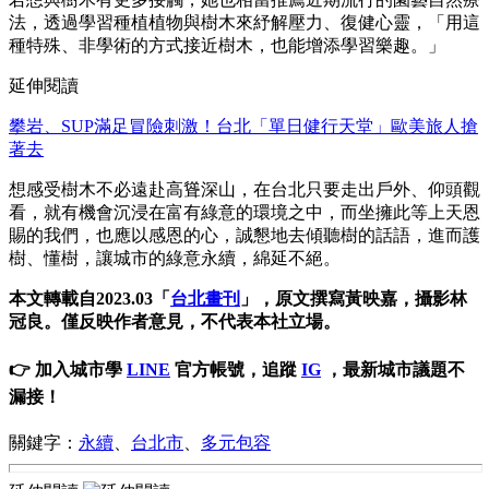
法，透過學習種植植物與樹木來紓解壓力、復健心靈，「用這
種特殊、非學術的方式接近樹木，也能增添學習樂趣。」
延伸閱讀
攀岩、SUP滿足冒險刺激！台北「單日健行天堂」歐美旅人搶
著去
想感受樹木不必遠赴高聳深山，在台北只要走出戶外、仰頭觀
看，就有機會沉浸在富有綠意的環境之中，而坐擁此等上天恩
賜的我們，也應以感恩的心，誠懇地去傾聽樹的話語，進而護
樹、懂樹，讓城市的綠意永續，綿延不絕。
本文轉載自2023.03「
台北畫刊
」，原文撰寫黃映嘉，攝影林
冠良。僅反映作者意見，不代表本社立場。
👉 加入城市學
LINE
官方帳號，追蹤
IG
，最新城市議題不
漏接！
關鍵字：
永續
、
台北市
、
多元包容