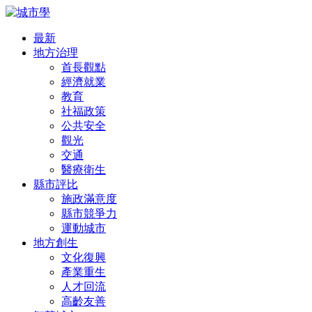
最新
地方治理
首長觀點
經濟就業
教育
社福政策
公共安全
觀光
交通
醫療衛生
縣市評比
施政滿意度
縣市競爭力
運動城市
地方創生
文化復興
產業重生
人才回流
高齡友善