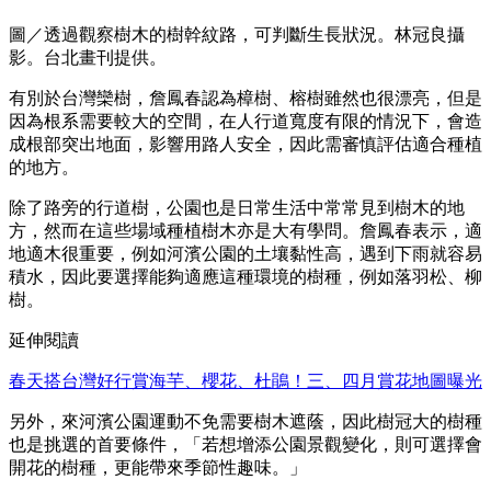
圖／透過觀察樹木的樹幹紋路，可判斷生長狀況。林冠良攝
影。台北畫刊提供。
有別於台灣欒樹，詹鳳春認為樟樹、榕樹雖然也很漂亮，但是
因為根系需要較大的空間，在人行道寬度有限的情況下，會造
成根部突出地面，影響用路人安全，因此需審慎評估適合種植
的地方。
除了路旁的行道樹，公園也是日常生活中常常見到樹木的地
方，然而在這些場域種植樹木亦是大有學問。詹鳳春表示，適
地適木很重要，例如河濱公園的土壤黏性高，遇到下雨就容易
積水，因此要選擇能夠適應這種環境的樹種，例如落羽松、柳
樹。
延伸閱讀
春天搭台灣好行賞海芋、櫻花、杜鵑！三、四月賞花地圖曝光
另外，來河濱公園運動不免需要樹木遮蔭，因此樹冠大的樹種
也是挑選的首要條件，「若想增添公園景觀變化，則可選擇會
開花的樹種，更能帶來季節性趣味。」