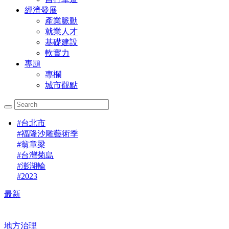
經濟發展
產業脈動
就業人才
基礎建設
軟實力
專題
專欄
城市觀點
#
台北市
#
福隆沙雕藝術季
#
翁章梁
#
台灣菊島
#
澎湖輪
#
2023
最新
地方治理