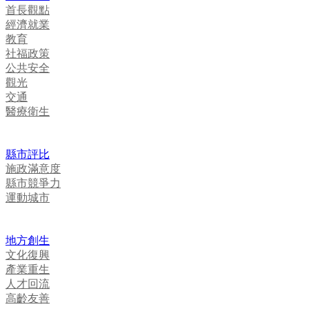
首長觀點
經濟就業
教育
社福政策
公共安全
觀光
交通
醫療衛生
縣市評比
施政滿意度
縣市競爭力
運動城市
地方創生
文化復興
產業重生
人才回流
高齡友善