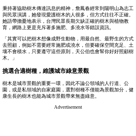
秉持著協助樹木傳達訊息的精神，詹鳳春經常到陽明山為志工
與民眾演講，她發現愛護樹木的人很多，但方式往往不正確。
她語帶擔憂地表示，台灣民眾長期欠缺正確的樹木與植物教
育，網路上更是充斥著多施肥、多澆水等錯誤資訊。
「其實可以把樹木想像成野生動物，用最自然、最野生的方式
去照顧，例如不需要經常施肥或澆水，但要確保空間充足、土
壤不會積水，只要遵守這些原則，天公伯也會幫你好好照顧樹
木。」
挑選合適樹種，維護城市綠意景觀
樹木是城市景觀的重要一環，因此不論公領域的人行道、公
園，或是私領域的自家庭園，選對樹種不僅能為景觀加分，健
康生長的樹木也能為城市景觀帶來無盡綠意。
Advertisement