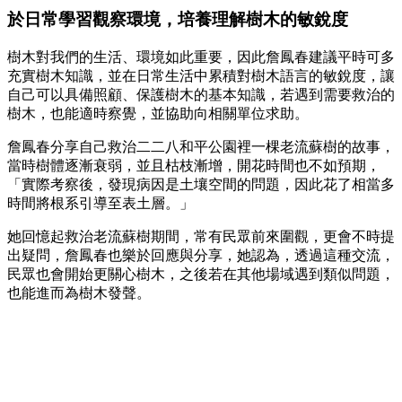
於日常學習觀察環境，培養理解樹木的敏銳度
樹木對我們的生活、環境如此重要，因此詹鳳春建議平時可多
充實樹木知識，並在日常生活中累積對樹木語言的敏銳度，讓
自己可以具備照顧、保護樹木的基本知識，若遇到需要救治的
樹木，也能適時察覺，並協助向相關單位求助。
詹鳳春分享自己救治二二八和平公園裡一棵老流蘇樹的故事，
當時樹體逐漸衰弱，並且枯枝漸增，開花時間也不如預期，
「實際考察後，發現病因是土壤空間的問題，因此花了相當多
時間將根系引導至表土層。」
她回憶起救治老流蘇樹期間，常有民眾前來圍觀，更會不時提
出疑問，詹鳳春也樂於回應與分享，她認為，透過這種交流，
民眾也會開始更關心樹木，之後若在其他場域遇到類似問題，
也能進而為樹木發聲。