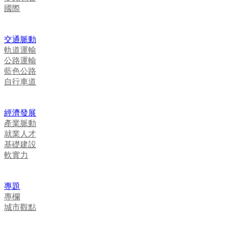
國際
交通脈動
軌道運輸
公路運輸
藍色公路
自行車道
經濟發展
產業脈動
就業人才
基礎建設
軟實力
專題
專欄
城市觀點