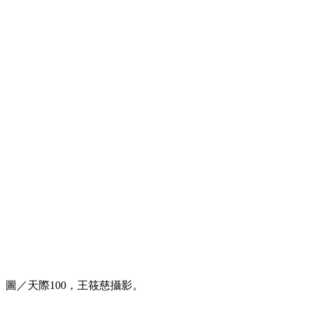
圖／天際100，王筱慈攝影。