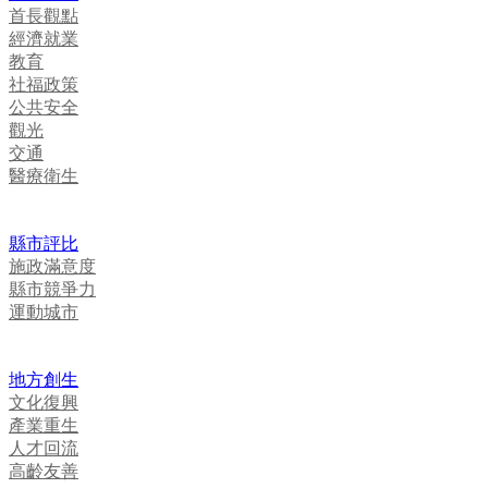
首長觀點
經濟就業
教育
社福政策
公共安全
觀光
交通
醫療衛生
縣市評比
施政滿意度
縣市競爭力
運動城市
地方創生
文化復興
產業重生
人才回流
高齡友善