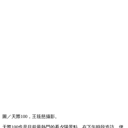
圖／天際100，王筱慈攝影。
天際100也是目前最熱門的看夕陽景點，在下午時段造訪，便