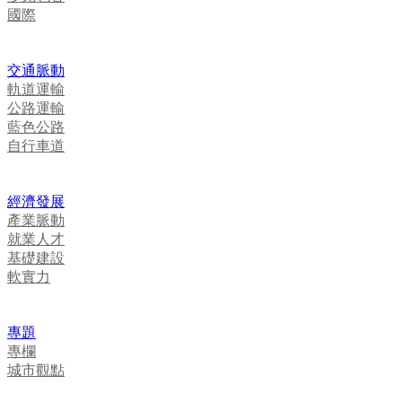
國際
交通脈動
軌道運輸
公路運輸
藍色公路
自行車道
經濟發展
產業脈動
就業人才
基礎建設
軟實力
專題
專欄
城市觀點