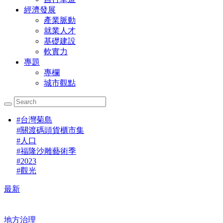
經濟發展
產業脈動
就業人才
基礎建設
軟實力
專題
專欄
城市觀點
#
台灣菊島
#
關渡碼頭貨櫃市集
#
人口
#
福隆沙雕藝術季
#
2023
#
觀光
最新
地方治理