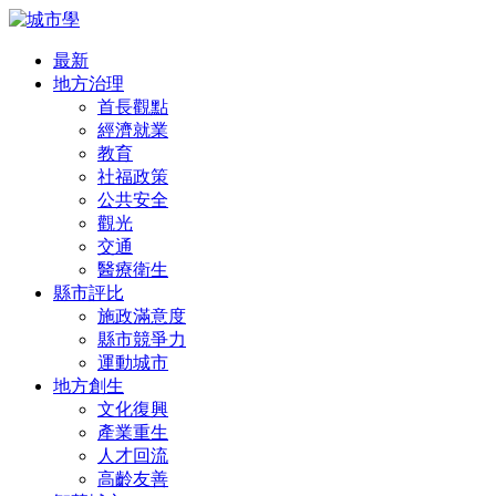
最新
地方治理
首長觀點
經濟就業
教育
社福政策
公共安全
觀光
交通
醫療衛生
縣市評比
施政滿意度
縣市競爭力
運動城市
地方創生
文化復興
產業重生
人才回流
高齡友善