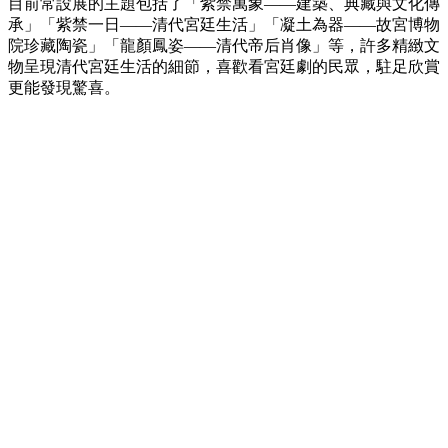
目前常設展的主題包括了「紫禁萬象——建築、典藏與文化傳
承」「紫禁一日——清代宮廷生活」「凝土為器——故宮博物
院珍藏陶瓷」「龍顏鳳姿——清代帝后肖像」等，許多精緻文
物呈現清代宮廷生活的細節，喜歡看宮廷劇的民眾，駐足欣賞
更能發現驚喜。