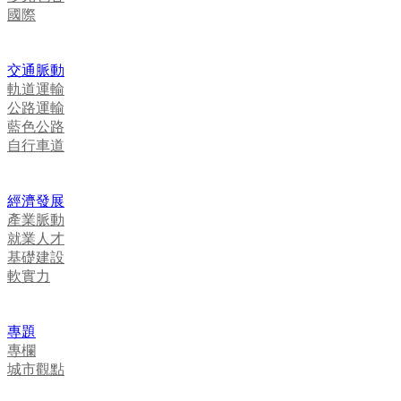
國際
交通脈動
軌道運輸
公路運輸
藍色公路
自行車道
經濟發展
產業脈動
就業人才
基礎建設
軟實力
專題
專欄
城市觀點