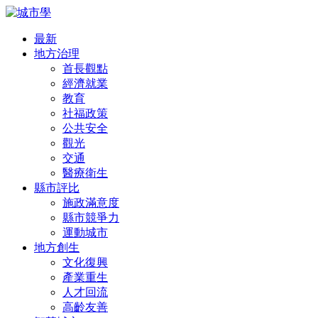
最新
地方治理
首長觀點
經濟就業
教育
社福政策
公共安全
觀光
交通
醫療衛生
縣市評比
施政滿意度
縣市競爭力
運動城市
地方創生
文化復興
產業重生
人才回流
高齡友善