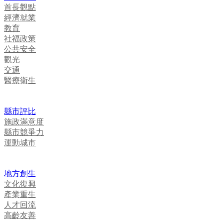
首長觀點
經濟就業
教育
社福政策
公共安全
觀光
交通
醫療衛生
縣市評比
施政滿意度
縣市競爭力
運動城市
地方創生
文化復興
產業重生
人才回流
高齡友善