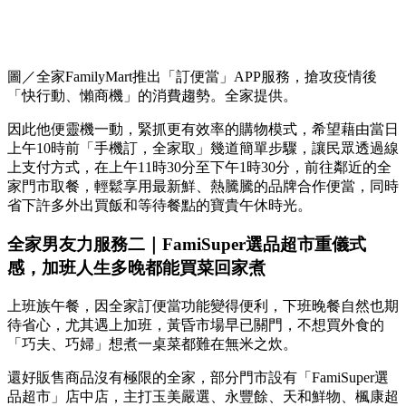
圖／全家FamilyMart推出「訂便當」APP服務，搶攻疫情後
「快行動、懶商機」的消費趨勢。全家提供。
因此他便靈機一動，緊抓更有效率的購物模式，希望藉由當日
上午10時前「手機訂，全家取」幾道簡單步驟，讓民眾透過線
上支付方式，在上午11時30分至下午1時30分，前往鄰近的全
家門市取餐，輕鬆享用最新鮮、熱騰騰的品牌合作便當，同時
省下許多外出買飯和等待餐點的寶貴午休時光。
全家男友力服務二｜
FamiSuper
選品超市重儀式
感，加班人生多晚都能買菜回家煮
上班族午餐，因全家訂便當功能變得便利，下班晚餐自然也期
待省心，尤其遇上加班，黃昏市場早已關門，不想買外食的
「巧夫、巧婦」想煮一桌菜都難在無米之炊。
還好販售商品沒有極限的全家，部分門市設有「
FamiSuper
選
品超市」店中店，主打玉美嚴選、永豐餘、天和鮮物、楓康超