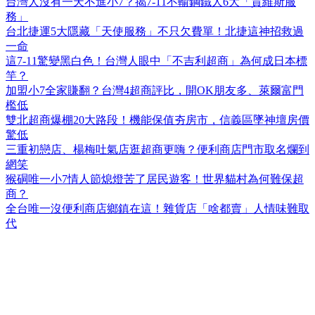
台灣人沒有一天不進小7？揭7-11不輸鋼鐵人6大「賈維斯服
務」
台北捷運5大隱藏「天使服務」不只欠費單！北捷這神招救過
一命
這7-11驚變黑白色！台灣人眼中「不吉利超商」為何成日本標
竿？
加盟小7全家賺翻？台灣4超商評比，開OK朋友多、萊爾富門
檻低
雙北超商爆棚20大路段！機能保值夯房市，信義區墜神壇房價
驚低
三重初戀店、楊梅吐氣店逛超商更嗨？便利商店門市取名爛到
網笑
猴硐唯一小7情人節熄燈苦了居民遊客！世界貓村為何難保超
商？
全台唯一沒便利商店鄉鎮在這！雜貨店「啥都賣」人情味難取
代