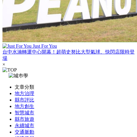
Just For You
台中水湳轉運中心開幕！超萌史努比大型氣球、快閃店限時登
場
×
文章分類
地方治理
縣市評比
地方創生
智慧城市
縣市旅遊
永續城市
交通脈動