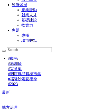
經濟發展
產業脈動
就業人才
基礎建設
軟實力
專題
專欄
城市觀點
#
觀光
#
澎湖輪
#
翁章梁
#
關渡碼頭貨櫃市集
#
福隆沙雕藝術季
#
2023
最新
地方治理