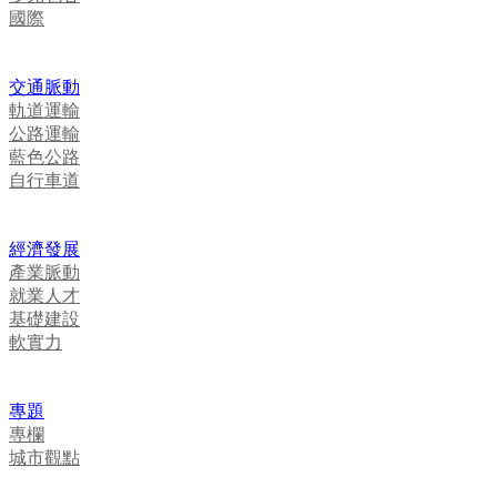
國際
交通脈動
軌道運輸
公路運輸
藍色公路
自行車道
經濟發展
產業脈動
就業人才
基礎建設
軟實力
專題
專欄
城市觀點