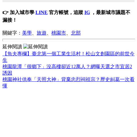
👉 加入城市學
LINE
官方帳號，追蹤
IG
，最新城市議題不
漏接！
關鍵字：
美學
、
旅遊
、
桃園市
、
北部
延伸閱讀
【魚夫專欄】臺北第一個工業生活村！松山文創園區的前世今
生
桃園龍潭「很鄉下」沒高樓卻近12萬人？網曝天選之市宜居2
誘因
桃園神社供奉「天照大神」背棄忠烈祠祖宗？歷史糾葛一次看
懂