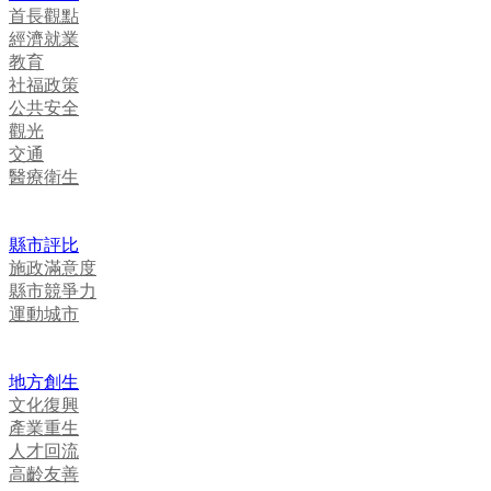
首長觀點
經濟就業
教育
社福政策
公共安全
觀光
交通
醫療衛生
縣市評比
施政滿意度
縣市競爭力
運動城市
地方創生
文化復興
產業重生
人才回流
高齡友善