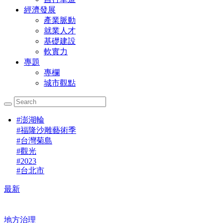
經濟發展
產業脈動
就業人才
基礎建設
軟實力
專題
專欄
城市觀點
#
澎湖輪
#
福隆沙雕藝術季
#
台灣菊島
#
觀光
#
2023
#
台北市
最新
地方治理