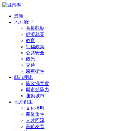
最新
地方治理
首長觀點
經濟就業
教育
社福政策
公共安全
觀光
交通
醫療衛生
縣市評比
施政滿意度
縣市競爭力
運動城市
地方創生
文化復興
產業重生
人才回流
高齡友善