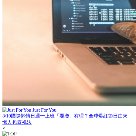
Just For You
8/10國際懶惰日週一上班「耍廢」有理？全球爆紅節日由來，
懶人包慶祝法
×