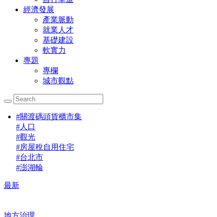
經濟發展
產業脈動
就業人才
基礎建設
軟實力
專題
專欄
城市觀點
#
關渡碼頭貨櫃市集
#
人口
#
觀光
#
房屋稅自用住宅
#
台北市
#
澎湖輪
最新
地方治理