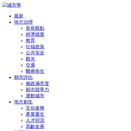
最新
地方治理
首長觀點
經濟就業
教育
社福政策
公共安全
觀光
交通
醫療衛生
縣市評比
施政滿意度
縣市競爭力
運動城市
地方創生
文化復興
產業重生
人才回流
高齡友善