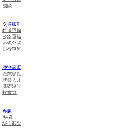
國際
交通脈動
軌道運輸
公路運輸
藍色公路
自行車道
經濟發展
產業脈動
就業人才
基礎建設
軟實力
專題
專欄
城市觀點