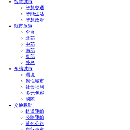
智慧城市
智慧交通
智能生活
智慧政府
縣市旅遊
全台
北部
中部
南部
東部
外島
永續城市
環境
韌性城市
社會福利
多元包容
國際
交通脈動
軌道運輸
公路運輸
藍色公路
自行車道