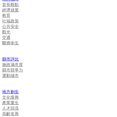
首長觀點
經濟就業
教育
社福政策
公共安全
觀光
交通
醫療衛生
縣市評比
施政滿意度
縣市競爭力
運動城市
地方創生
文化復興
產業重生
人才回流
高齡友善