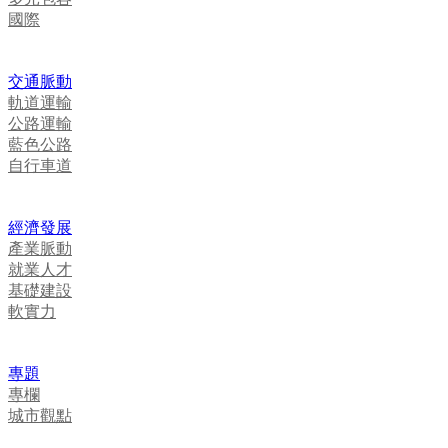
國際
交通脈動
軌道運輸
公路運輸
藍色公路
自行車道
經濟發展
產業脈動
就業人才
基礎建設
軟實力
專題
專欄
城市觀點