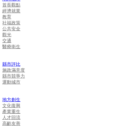
首長觀點
經濟就業
教育
社福政策
公共安全
觀光
交通
醫療衛生
縣市評比
施政滿意度
縣市競爭力
運動城市
地方創生
文化復興
產業重生
人才回流
高齡友善