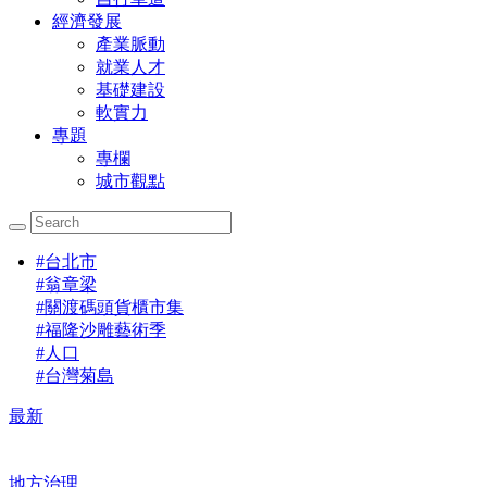
經濟發展
產業脈動
就業人才
基礎建設
軟實力
專題
專欄
城市觀點
#
台北市
#
翁章梁
#
關渡碼頭貨櫃市集
#
福隆沙雕藝術季
#
人口
#
台灣菊島
最新
地方治理