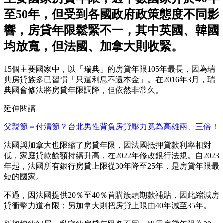
至50年，但受到各國政府政策態度不同影
響，房貸年限鬆緊不一，其中英國、韓國
均放寬，但法國、加拿大則收緊。
15個主要國家中，以「瑞典」的房貸年限105年最長，因為瑞
典房貸族多已習慣「只還利息不還本金」。在2016年3月，瑞
典國會修法將房貸年限調降，但依然非常久。
延伸閱讀
父親節＝付清節？台北男性背負房貸壓力竟為高雄兩、三倍！
法國與加拿大也限縮了房貸年限，因法國抵押貸款利率相對
低，家庭貸款餘額持續升高，在2022年修改銀行法規。自2023
年起，法國所有銀行房貸上限從30年降至25年，是房貸年限最
短的國家。
不過，因法國提供20％至40％首購族頭期款補貼，因此縮減房
貸衝擊力道有限；另加拿大則把房貸上限由40年減至35年。