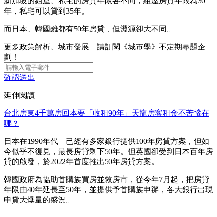
新加坡的組屋、私宅的房貸年限各不同，組屋房貸年限為30
年，私宅可以貸到35年。
而日本、韓國雖都有50年房貸，但淵源卻大不同。
更多政策解析、城市發展，請訂閱《城市學》不定期專題企
劃！
確認送出
延伸閱讀
台北房東4千萬房回本要「收租90年」天龍房客租金不苦慘在
哪？
日本在1990年代，已經有多家銀行提供100年房貸方案，但如
今似乎不復見，最長房貸剩下50年。但英國卻受到日本百年房
貸的啟發，於2022年首度推出50年房貸方案。
韓國政府為協助首購族買房並救房市，從今年7月起，把房貸
年限由40年延長至50年，並提供予首購族申辦，各大銀行出現
申貸大爆量的盛況。