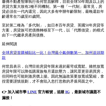
馨傳不動產智庫執行長何世昌解釋，目前全球50年期及以上的
房貸方案大致有2種不同機制。第一種「一代制」最常見，房
貸必須在一代內還完，因此大多有申辦年齡限制，最晚還款年
齡通常在75歲至85歲間。
至於第二種為「多代制」，如日本百年房貸、英國50年房貸等
方案，房貸族可把債務轉移至下一代，以「代際借貸」的模式
由下一代繼承房產與債務。
延伸閱讀
全球房貸首購補貼比一比！台灣最小氣倒數第一、加州送頭期
款
何世昌表示，台灣目前房貸年限未過於嚴苛或寬鬆。雖然放寬
房貸年限可以降低購屋族每月還款壓力，讓民眾更容易買房，
但同時也可能刺激房價上揚。因此無論政策要放寬或緊縮，拿
捏需要謹慎規劃，才不會陷入忽打忽救的矛盾局面之中。
👉 加入城市學
LINE
官方帳號，追蹤
IG
，最新城市議題不
漏接！