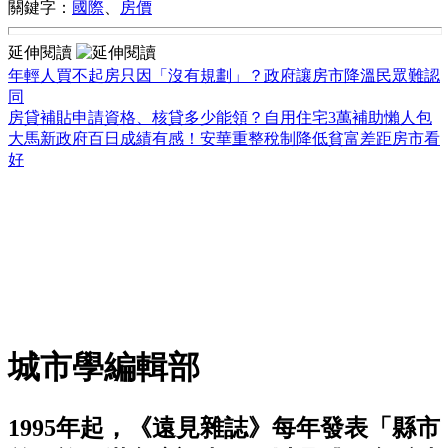
關鍵字：
國際
、
房價
延伸閱讀
年輕人買不起房只因「沒有規劃」？政府讓房市降溫民眾難認
同
房貸補貼申請資格、核貸多少能領？自用住宅3萬補助懶人包
大馬新政府百日成績有感！安華重整稅制降低貧富差距房市看
好
城市學編輯部
1995年起，《遠見雜誌》每年發表「縣市