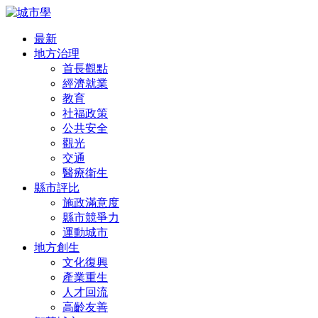
最新
地方治理
首長觀點
經濟就業
教育
社福政策
公共安全
觀光
交通
醫療衛生
縣市評比
施政滿意度
縣市競爭力
運動城市
地方創生
文化復興
產業重生
人才回流
高齡友善