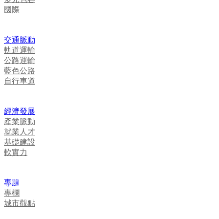
國際
交通脈動
軌道運輸
公路運輸
藍色公路
自行車道
經濟發展
產業脈動
就業人才
基礎建設
軟實力
專題
專欄
城市觀點