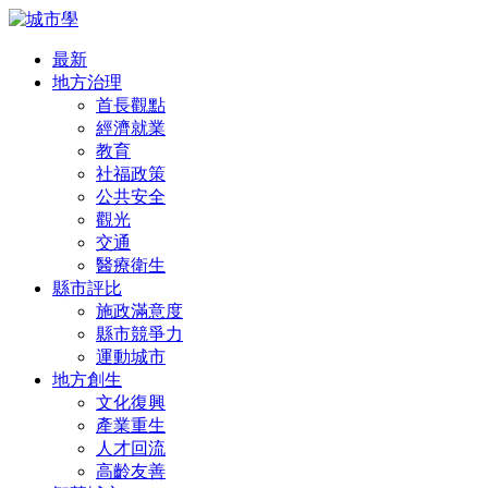
最新
地方治理
首長觀點
經濟就業
教育
社福政策
公共安全
觀光
交通
醫療衛生
縣市評比
施政滿意度
縣市競爭力
運動城市
地方創生
文化復興
產業重生
人才回流
高齡友善