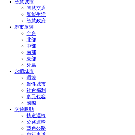
智慧城市
智慧交通
智能生活
智慧政府
縣市旅遊
全台
北部
中部
南部
東部
外島
永續城市
環境
韌性城市
社會福利
多元包容
國際
交通脈動
軌道運輸
公路運輸
藍色公路
自行車道