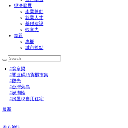
經濟發展
產業脈動
就業人才
基礎建設
軟實力
專題
專欄
城市觀點
#
翁章梁
#
關渡碼頭貨櫃市集
#
觀光
#
台灣菊島
#
澎湖輪
#
房屋稅自用住宅
最新
地方治理