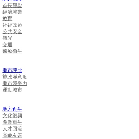
首長觀點
經濟就業
教育
社福政策
公共安全
觀光
交通
醫療衛生
縣市評比
施政滿意度
縣市競爭力
運動城市
地方創生
文化復興
產業重生
人才回流
高齡友善