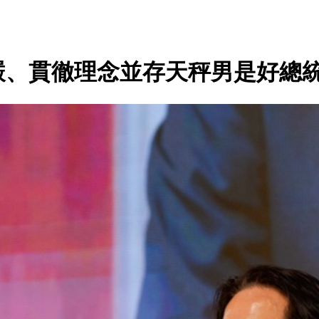
嚴、貫徹理念並存天秤男是好總