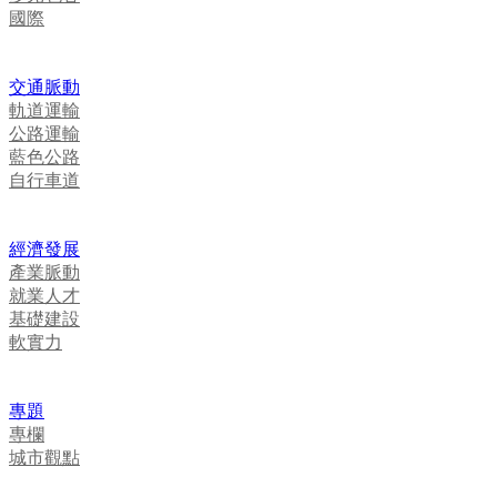
國際
交通脈動
軌道運輸
公路運輸
藍色公路
自行車道
經濟發展
產業脈動
就業人才
基礎建設
軟實力
專題
專欄
城市觀點