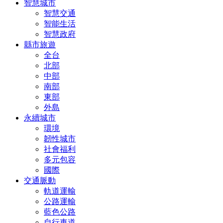
智慧城市
智慧交通
智能生活
智慧政府
縣市旅遊
全台
北部
中部
南部
東部
外島
永續城市
環境
韌性城市
社會福利
多元包容
國際
交通脈動
軌道運輸
公路運輸
藍色公路
自行車道