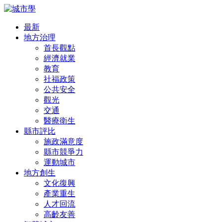
最新
地方治理
首長觀點
經濟就業
教育
社福政策
公共安全
觀光
交通
醫療衛生
縣市評比
施政滿意度
縣市競爭力
運動城市
地方創生
文化復興
產業重生
人才回流
高齡友善