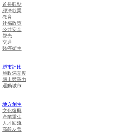
首長觀點
經濟就業
教育
社福政策
公共安全
觀光
交通
醫療衛生
縣市評比
施政滿意度
縣市競爭力
運動城市
地方創生
文化復興
產業重生
人才回流
高齡友善