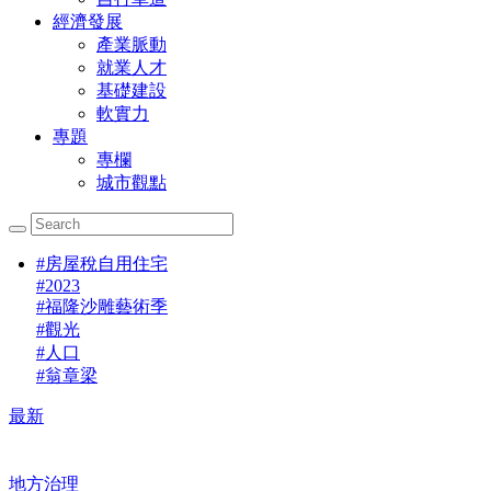
經濟發展
產業脈動
就業人才
基礎建設
軟實力
專題
專欄
城市觀點
#
房屋稅自用住宅
#
2023
#
福隆沙雕藝術季
#
觀光
#
人口
#
翁章梁
最新
地方治理