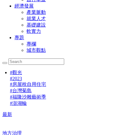
經濟發展
產業脈動
就業人才
基礎建設
軟實力
專題
專欄
城市觀點
#
觀光
#
2023
#
房屋稅自用住宅
#
台灣菊島
#
福隆沙雕藝術季
#
澎湖輪
最新
地方治理