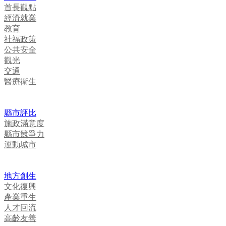
首長觀點
經濟就業
教育
社福政策
公共安全
觀光
交通
醫療衛生
縣市評比
施政滿意度
縣市競爭力
運動城市
地方創生
文化復興
產業重生
人才回流
高齡友善