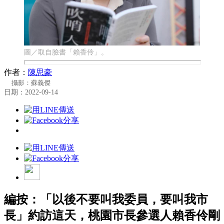
圖／取自臉書「賴香伶」。
作者：
陳思豪
攝影：蘇義傑
日期：2022-09-14
編按：「以後不要叫我委員，要叫我市
長」約訪這天，桃園市長參選人賴香伶剛