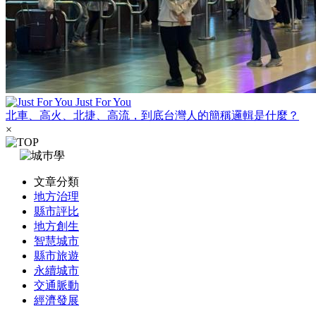
Just For You
北車、高火、北捷、高流，到底台灣人的簡稱邏輯是什麼？
×
文章分類
地方治理
縣市評比
地方創生
智慧城市
縣市旅遊
永續城市
交通脈動
經濟發展