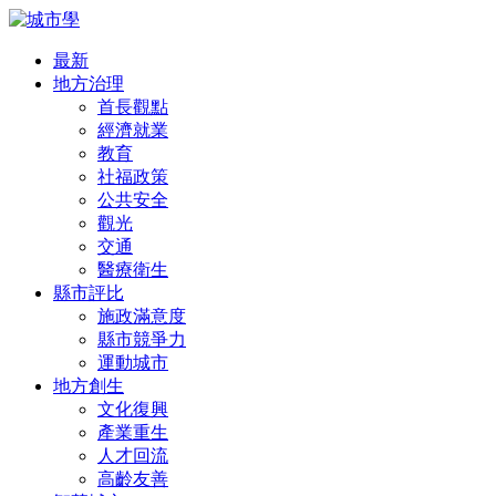
最新
地方治理
首長觀點
經濟就業
教育
社福政策
公共安全
觀光
交通
醫療衛生
縣市評比
施政滿意度
縣市競爭力
運動城市
地方創生
文化復興
產業重生
人才回流
高齡友善