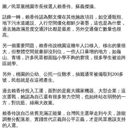
圖／民眾黨桃園市長候選人賴香伶。蘇義傑攝。
話鋒一轉，賴香伶認為鄭文燦在其他施政項目，如交通瓶頸、
地下污水道建設、人行空間優化都鮮少著墨，這也是為什麼，
過去施政滿意度交通評比都是最差，另外交通傷亡數量也很
高。
另一個重要問題，賴香伶說桃園這幾年人口移入、移出的量很
大，但整體空間規畫卻沒到位，一些人口暴增的地方，如龜
山、青埔，許多民眾都面臨小學不夠的窘境，很多學生被迫跨
區就學。
另外，桃園的公幼、公托一位難求，抽籤通常被備取到200多
號，民怨就是在這裡產生。
過去賴香伶投入工運，面對的是龐大國家機器、大型企業；這
次選戰，她認為自己還有很多努力空間，也始終站在弱勢的一
方，對抗藍、綠兩大政黨。
賴香伶說自己依舊充滿正能量，台灣民主選舉走到今天，誰能
調整分配落差、實踐世代正義與公平正義，才是民眾應該支持
的人選。