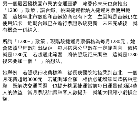
另一個最困擾桃園市民的交通噩夢，賴香伶未來也會推出
「1280+」政策，讓台鐵、桃園捷運都納入捷運月票使用範
圍，這幾年北市數度和台鐵協商沒有下文，主因就是台鐵仍在
使用紙卡，近期台鐵已在進行票證系統更新，未來完成後，就
有機會一併納入。
所謂「1280+」政策，現階段捷運月票價格為每月1280元，她
會依照里程數訂出級距，每月搭乘公里數在一定範圍內，價格
就是1280元，若超過此範圍，將依照級距來調整，這就是1280
後來要加一個「+」的想法。
她舉例，若照現行收費標準，從長庚醫院站搭乘到台北，一個
月花費超過3000元，若能調降金額，相信必能增添民眾搭乘意
願，既解決交通問題，也提升桃園捷運當前每日運量僅3至4萬
人的效益，當月票設計讓乘客人數提升，就能大幅縮小虧損金
額。