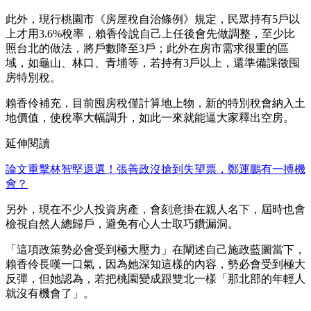
此外，現行桃園市《房屋稅自治條例》規定，民眾持有5戶以
上才用3.6%稅率，賴香伶說自己上任後會先做調整，至少比
照台北的做法，將戶數降至3戶；此外在房市需求很重的區
域，如龜山、林口、青埔等，若持有3戶以上，還準備課徵囤
房特別稅。
賴香伶補充，目前囤房稅僅計算地上物，新的特別稅會納入土
地價值，使稅率大幅調升，如此一來就能逼大家釋出空房。
延伸閱讀
論文重擊林智堅退選！張善政沒搶到失望票，鄭運鵬有一搏機
會？
另外，現在不少人投資房產，會刻意掛在親人名下，屆時也會
檢視自然人總歸戶，避免有心人士取巧鑽漏洞。
「這項政策勢必會受到極大壓力」在闡述自己施政藍圖當下，
賴香伶長嘆一口氣，因為她深知這樣的內容，勢必會受到極大
反彈，但她認為，若把桃園變成跟雙北一樣「那北部的年輕人
就沒有機會了」。