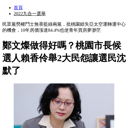
首頁
2022九合一選舉
民眾黨勞權鬥士無畏藍綠兩黨，批桃園錯失亞太空運轉運中心
的機會，10年房價漲達84.4%也使青年買房夢渺茫
鄭文燦做得好嗎？桃園市長候
選人賴香伶舉2大民怨讓選民沈
默了