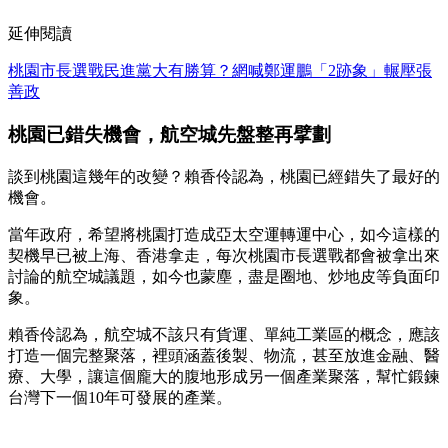
延伸閱讀
桃園市長選戰民進黨大有勝算？網喊鄭運鵬「2跡象」輾壓張
善政
桃園已錯失機會，航空城先盤整再擘劃
談到桃園這幾年的改變？賴香伶認為，桃園已經錯失了最好的
機會。
當年政府，希望將桃園打造成亞太空運轉運中心，如今這樣的
契機早已被上海、香港拿走，每次桃園市長選戰都會被拿出來
討論的航空城議題，如今也蒙塵，盡是圈地、炒地皮等負面印
象。
賴香伶認為，航空城不該只有貨運、單純工業區的概念，應該
打造一個完整聚落，裡頭涵蓋後製、物流，甚至放進金融、醫
療、大學，讓這個龐大的腹地形成另一個產業聚落，幫忙鍛鍊
台灣下一個10年可發展的產業。