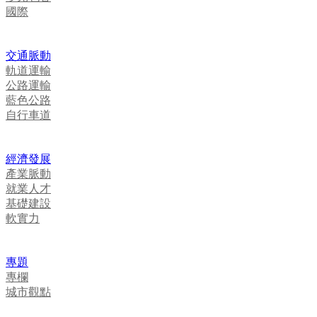
國際
交通脈動
軌道運輸
公路運輸
藍色公路
自行車道
經濟發展
產業脈動
就業人才
基礎建設
軟實力
專題
專欄
城市觀點