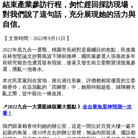
結束產業參訪行程，匆忙趕回採訪現場，
對我們說了這句話，充分展現她的活力與
自信。
【 文章時間：2022年9月11日 】
2022年底九合一選戰，桃園市長絕對是最矚目的焦點，民進黨
在林智堅論文抄襲風波下陣前換將，國民黨參選人張善政多年
前研究報告也遭質疑有瑕疵，接著又發生前立委鄭寶清脫黨參
選，攪亂一池春水。
本次民眾黨則在當地，推出過往形象、評價都相當優質的立委
賴香伶，在這混亂的「四腳督」中，她期待能趁藍、綠陣腳大
亂之際，從中殺出一條血路。
📍2022九合一大選藍綠版圖大盤點 》
全台章魚里神預測一次
看！
我們跟著賴香伶到她的辦公室，這是一間位於百貨大樓一處不
起眼的角落，僅10坪左右的辦公室裡，無論內部裝潢、擺設都