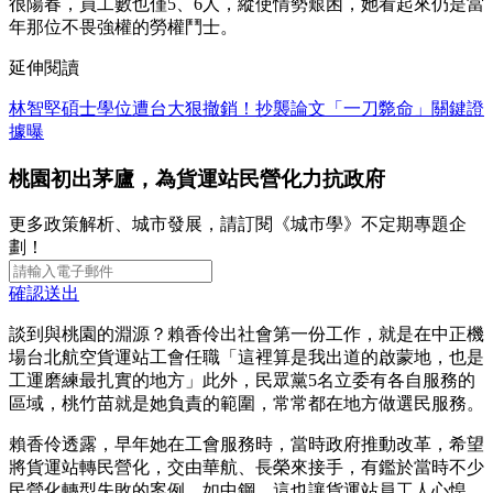
很陽春，員工數也僅5、6人，縱使情勢艱困，她看起來仍是當
年那位不畏強權的勞權鬥士。
延伸閱讀
林智堅碩士學位遭台大狠撤銷！抄襲論文「一刀斃命」關鍵證
據曝
桃園初出茅廬，為貨運站民營化力抗政府
更多政策解析、城市發展，請訂閱《城市學》不定期專題企
劃！
確認送出
談到與桃園的淵源？賴香伶出社會第一份工作，就是在中正機
場台北航空貨運站工會任職「這裡算是我出道的啟蒙地，也是
工運磨練最扎實的地方」此外，民眾黨5名立委有各自服務的
區域，桃竹苗就是她負責的範圍，常常都在地方做選民服務。
賴香伶透露，早年她在工會服務時，當時政府推動改革，希望
將貨運站轉民營化，交由華航、長榮來接手，有鑑於當時不少
民營化轉型失敗的案例，如中鋼，這也讓貨運站員工人心惶