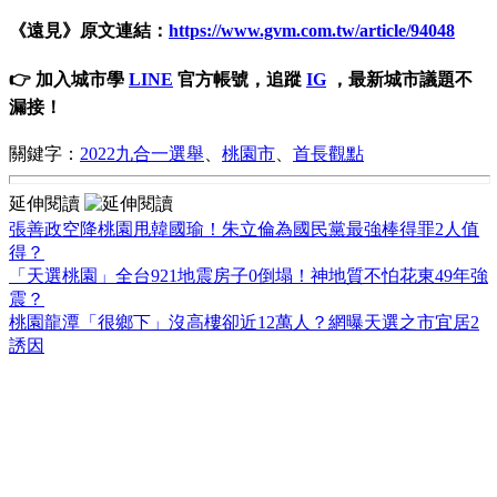
《遠見》原文連結：
https://www.gvm.com.tw/article/94048
👉 加入城市學
LINE
官方帳號，追蹤
IG
，最新城市議題不
漏接！
關鍵字：
2022九合一選舉
、
桃園市
、
首長觀點
延伸閱讀
張善政空降桃園甩韓國瑜！朱立倫為國民黨最強棒得罪2人值
得？
「天選桃園」全台921地震房子0倒塌！神地質不怕花東49年強
震？
桃園龍潭「很鄉下」沒高樓卻近12萬人？網曝天選之市宜居2
誘因