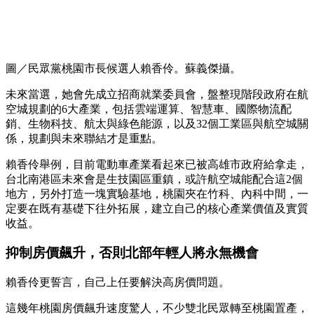
圖／民眾黨桃園市長候選人賴香伶。蘇義傑攝。
未來當選，她會先成立招商就業委員會，盤整現階段政府在航
空城規劃的6大產業，包括雲端運算、智慧車、國際物流配
銷、生物科技、航太與綠色能源，以及32個工業區與航空城關
係，規劃與未來聯結才是重點。
賴香伶舉例，目前電動車產業看起來已被高雄市政府給拿走，
台北南港區未來會是生技園區重鎮，或許航空城能配合這2個
地方，另外打造一塊實驗基地，桃園夾在竹科、內科中間，一
定要在既有基礎下往外拓展，建立自己的核心產業價值及實質
收益。
抑制房價飆升，否則北部年輕人將永無機會
賴香伶更誓言，自己上任要解決高房價問題。
這幾年桃園房價飆升速度驚人，不少雙北民眾轉至桃園置產，