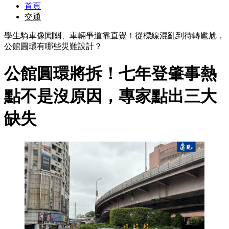
首頁
交通
學生騎車像闖關、車輛爭道靠直覺！從標線混亂到待轉尷尬，
公館圓環有哪些災難設計？
公館圓環將拆！七年登肇事熱
點不是沒原因，專家點出三大
缺失