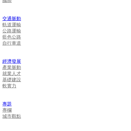
國際
交通脈動
軌道運輸
公路運輸
藍色公路
自行車道
經濟發展
產業脈動
就業人才
基礎建設
軟實力
專題
專欄
城市觀點