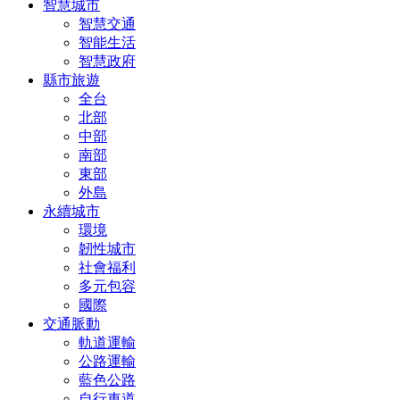
智慧城市
智慧交通
智能生活
智慧政府
縣市旅遊
全台
北部
中部
南部
東部
外島
永續城市
環境
韌性城市
社會福利
多元包容
國際
交通脈動
軌道運輸
公路運輸
藍色公路
自行車道