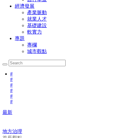
經濟發展
產業脈動
就業人才
基礎建設
軟實力
專題
專欄
城市觀點
#
#
#
#
#
#
最新
地方治理
首長觀點