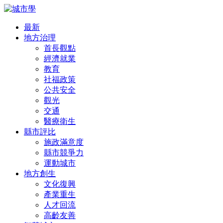
最新
地方治理
首長觀點
經濟就業
教育
社福政策
公共安全
觀光
交通
醫療衛生
縣市評比
施政滿意度
縣市競爭力
運動城市
地方創生
文化復興
產業重生
人才回流
高齡友善