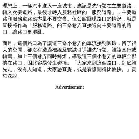
理想上，一輛汽車進入一座城市，應該是先行駛在主要道路，
轉入次要道路，最後才轉入服務社區的「服務道路」，主要道
路和服務道路應盡量不要交會。但公館圓環路口的情況，就是
直接將作為「服務道路」的三條巷弄直接通向主要道路的路
口，讓路口更混亂。
而且，這個路口為了讓這三條小巷弄的車流接到圓環，留了很
大的空間，卻沒有透過標線及號誌引導誰先行駛、誰該直行或
轉彎，加上三個巷弄同時綠燈，導致這三個小巷弄的車輛全部
擠在路口，因此容易發生碰撞。「大家來到這個路口，到底誰
先走，沒有人知道，大家憑直覺，或是看誰開得比較快。」黃
柏森說。
Advertisement