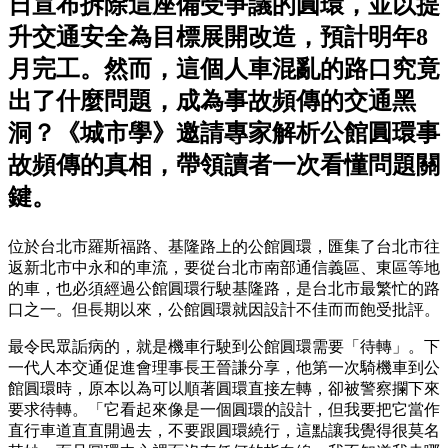
日宣布拆除這座備受爭議的圓環，並以提
升交通安全為目標展開改造，預計明年8
月完工。然而，這個人車混亂的路口究竟
出了什麼問題，成為事故頻傳的交通黑
洞？《城市學》邀請專家解析公館圓環事
故頻傳的真相，帶領讀者一次看懂問題關
鍵。
位於台北市羅斯福路、基隆路上的公館圓環，匯集了台北市往
返新北市中永和的車流，要從台北市南部通信義區、東區等地
的車，也必須經過公館圓環行駛基隆路，是台北市最繁忙的路
口之一。但長期以來，公館圓環就因設計不佳而而飽受批評。
最令民眾詬病的，就是機車行駛到公館圓環需要「待轉」。下
一代人本交通促進會理事長王晉謙分享，他第一次騎機車到公
館圓環時，原本以為可以順著圓環直接左轉，卻被警察攔下來
要求待轉。「它看起來像是一個圓環的設計，但我要把它當作
直行車道直直開過去，不要跟圓環繞行，這點讓我覺得很莫名