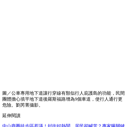
圖／公車專用地下道讓行穿線有類似行人庇護島的功能，民間
團體擔心填平地下道後羅斯福路增為9個車道，使行人通行更
危險。劉芮菁攝影。
延伸閱讀
中山商圈徒步區惹議！封街好熱鬧，居民卻喊苦？專家曝關鍵