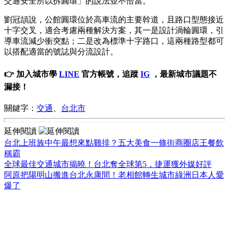
交通安全所以拆圓環」的說法並不恰當。
劉冠頡說，公館圓環位於高車流的主要幹道，且路口型態接近
十字交叉，適合考慮兩種解決方案，其一是設計渦輪圓環，引
導車流減少衝突點；二是改為標準十字路口，這兩種路型都可
以搭配適當的號誌與分流設計。
👉 加入城市學
LINE
官方帳號，追蹤
IG
，最新城市議題不
漏接！
關鍵字：
交通
、
台北市
延伸閱讀
台北上班族中午最想來點雞排？五大美食一條街商圈店王餐飲
稱霸
全球最佳交通城市揭曉！台北奪全球第5，捷運獲外媒好評
阿原把陽明山搬進台北永康間！老相館轉生城市綠洲日本人愛
爆了