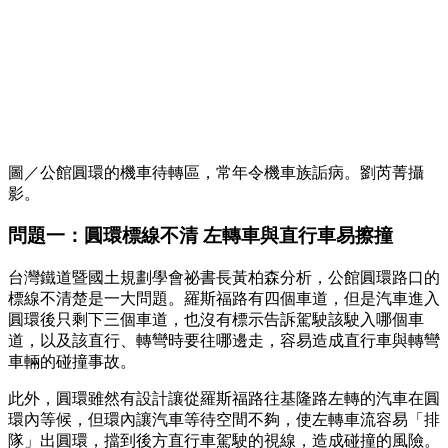
圖／公館圓環的機車待轉區，常年令機車族詬病。劉芮菁攝
影。
問題一：圓環標線不清 左轉車與直行車易擦撞
台灣鐵道暨國土規劃學會祕書長黃柏森分析，公館圓環路口的
標線不清楚是一大問題。羅斯福路有四個車道，但是汽車進入
圓環後只剩下三個車道，也沒有標示告訴駕駛該駛入哪個車
道，以及該直行、轉彎時要往哪邊走，容易造成直行車與轉彎
車輛的碰撞事故。
此外，圓環雖然有設計讓從羅斯福路往基隆路左轉的汽車在圓
環內等候，但環內讓汽車等待空間不夠，使左轉車流容易「排
隊」出圓環，擋到後方直行車駕駛的視線，造成碰撞的風險。