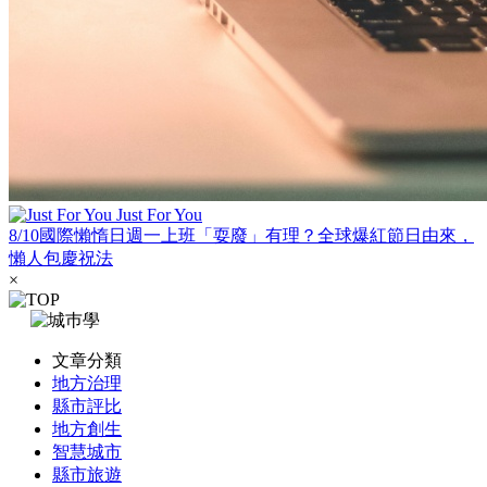
Just For You
8/10國際懶惰日週一上班「耍廢」有理？全球爆紅節日由來，
懶人包慶祝法
×
文章分類
地方治理
縣市評比
地方創生
智慧城市
縣市旅遊