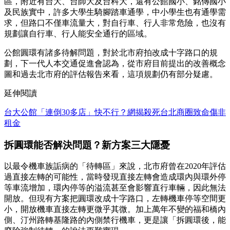
區，附近有台大、台師大及台科大，還有公館國小、銘傳國小
及民族實中，許多大學生騎腳踏車通學，中小學生也有通學需
求，但路口不僅車流量大，對自行車、行人非常危險，也沒有
規劃讓自行車、行人能安全通行的區域。
公館圓環有諸多待解問題，對於北市府拍改成十字路口的規
劃，下一代人本交通促進會認為，從市府目前提出的改善概念
圖和過去北市府的評估報告來看，這項規劃仍有部分疑慮。
延伸閱讀
台大公館「連倒30多店」快不行？網揭殺死台北商圈致命傷非
租金
拆圓環能否解決問題？新方案三大隱憂
以最令機車族詬病的「待轉區」來說，北市府曾在2020年評估
過直接左轉的可能性，當時發現直接左轉會造成環內與環外停
等車流增加，環內停等的溢流甚至會影響直行車輛，因此無法
開放。但現有方案把圓環改成十字路口，左轉機車停等空間更
小，開放機車直接左轉更微乎其微。加上萬年不變的福和橋內
側、汀州路轉基隆路的內側禁行機車，更是讓「拆圓環後，能