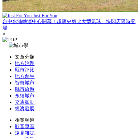
Just For You
台中水湳轉運中心開幕！超萌史努比大型氣球、快閃店限時登
場
×
文章分類
地方治理
縣市評比
地方創生
智慧城市
縣市旅遊
永續城市
交通脈動
經濟發展
相關頻道
影音專區
遠見雜誌