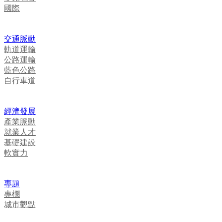
國際
交通脈動
軌道運輸
公路運輸
藍色公路
自行車道
經濟發展
產業脈動
就業人才
基礎建設
軟實力
專題
專欄
城市觀點