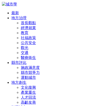
最新
地方治理
首長觀點
經濟就業
教育
社福政策
公共安全
觀光
交通
醫療衛生
縣市評比
施政滿意度
縣市競爭力
運動城市
地方創生
文化復興
產業重生
人才回流
高齡友善