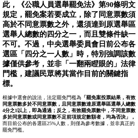
此，《公職人員選舉罷免法》第90條明文
規定，罷免案若要成立，除了同意票數須
高於不同意票數之外，還須達到原選舉區
選舉人總數的四分之一，而且雙條件缺一
不可。不過，中央選舉委員會日前公布各
選區「四分之一人數」時，特別強調該數
據僅供參考，並非「一翻兩瞪眼的」法律
門檻，建議民眾將其當作目前的關鍵指
標。
根據中選會的說法，法定罷免門檻為
「罷免案投票結果，有效
同意票數多於不同意票數，且同意票數達原選舉區選舉人總數
4分之1以上，即為通過；反之，有效罷免票數中，不同意票數
多於同意票數或同意票數不足前項規定數額者，均為否決」，
而目前公布的各選區25%人數，則僅為參考數據，並非真正的
罷免門檻。