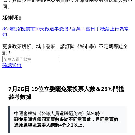
民，具備投票市長罷免案的資格，才導致兩案有效選舉人數不
同。
延伸閱讀
8/23罷免投票前10天做這事恐噴2百萬！當日手機禁止行為常
犯
更多政策解析、城市發展，請訂閱《城市學》不定期專題企
劃！
確認送出
7月26日 19位立委罷免案投票人數＆25%門檻
參考數據
中選會根據《公職人員選舉罷免法》第90條：
罷免案通過需同意票數多於不同意票數，且同意票數
達原選舉區選舉人總數4分之1以上。