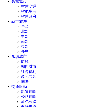
智慧城市
智慧交通
智能生活
智慧政府
縣市旅遊
全台
北部
中部
南部
東部
外島
永續城市
環境
韌性城市
社會福利
多元包容
國際
交通脈動
軌道運輸
公路運輸
藍色公路
自行車道