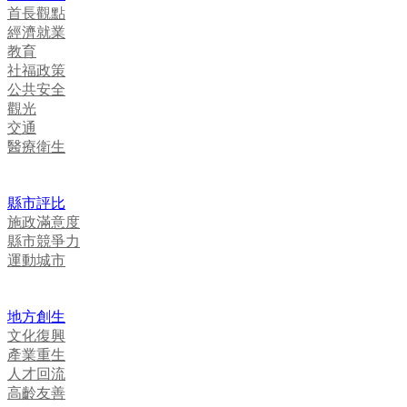
首長觀點
經濟就業
教育
社福政策
公共安全
觀光
交通
醫療衛生
縣市評比
施政滿意度
縣市競爭力
運動城市
地方創生
文化復興
產業重生
人才回流
高齡友善