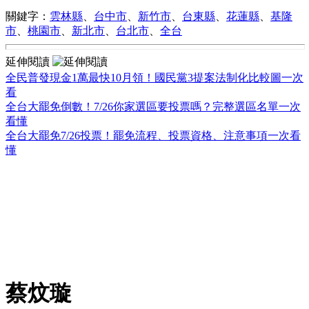
關鍵字：
雲林縣
、
台中市
、
新竹市
、
台東縣
、
花蓮縣
、
基隆
市
、
桃園市
、
新北市
、
台北市
、
全台
延伸閱讀
全民普發現金1萬最快10月領！國民黨3提案法制化比較圖一次
看
全台大罷免倒數！7/26你家選區要投票嗎？完整選區名單一次
看懂
全台大罷免7/26投票！罷免流程、投票資格、注意事項一次看
懂
蔡炆璇