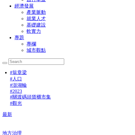
經濟發展
產業脈動
就業人才
基礎建設
軟實力
專題
專欄
城市觀點
#
翁章梁
#
人口
#
澎湖輪
#
2023
#
關渡碼頭貨櫃市集
#
觀光
最新
地方治理