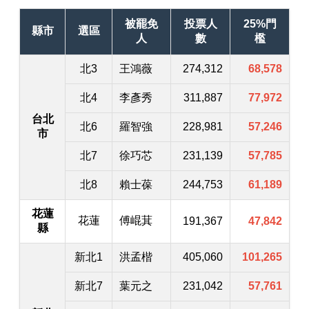
被罷免
投票人
25%門
縣市
選區
人
數
檻
北3
王鴻薇
274,312
68,578
北4
李彥秀
311,887
77,972
台北
北6
羅智強
228,981
57,246
市
北7
徐巧芯
231,139
57,785
北8
賴士葆
244,753
61,189
花蓮
花蓮
傅崐萁
191,367
47,842
縣
新北1
洪孟楷
405,060
101,265
新北7
葉元之
231,042
57,761