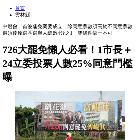
首頁
雲林縣
中選會：首波罷免案要成立，除同意票數須高於不同意票數，
還須達原選區選舉人總數4分之1，雙條件缺一不可
726大罷免懶人必看！1市長＋
24立委投票人數25%同意門檻
曝