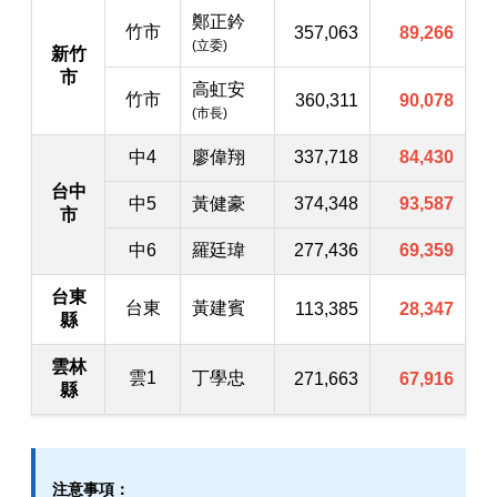
鄭正鈐
竹市
357,063
89,266
(立委)
新竹
市
高虹安
竹市
360,311
90,078
(市長)
中4
廖偉翔
337,718
84,430
台中
中5
黃健豪
374,348
93,587
市
中6
羅廷瑋
277,436
69,359
台東
台東
黃建賓
113,385
28,347
縣
雲林
雲1
丁學忠
271,663
67,916
縣
注意事項：