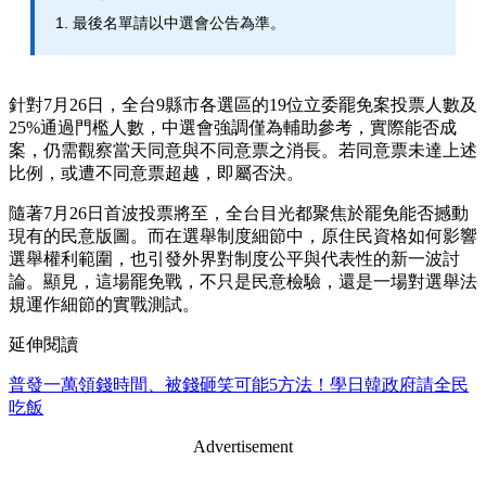
最後名單請以中選會公告為準。
針對7月26日，全台9縣市各選區的19位立委罷免案投票人數及
25%通過門檻人數，中選會強調僅為輔助參考，實際能否成
案，仍需觀察當天同意與不同意票之消長。若同意票未達上述
比例，或遭不同意票超越，即屬否決。
隨著7月26日首波投票將至，全台目光都聚焦於罷免能否撼動
現有的民意版圖。而在選舉制度細節中，原住民資格如何影響
選舉權利範圍，也引發外界對制度公平與代表性的新一波討
論。顯見，這場罷免戰，不只是民意檢驗，還是一場對選舉法
規運作細節的實戰測試。
延伸閱讀
普發一萬領錢時間、被錢砸笑可能5方法！學日韓政府請全民
吃飯
Advertisement