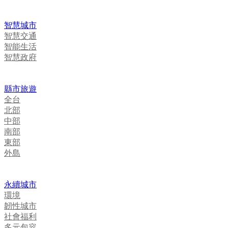
智慧城市
智慧交通
智能生活
智慧政府
縣市旅遊
全台
北部
中部
南部
東部
外島
永續城市
環境
韌性城市
社會福利
多元包容