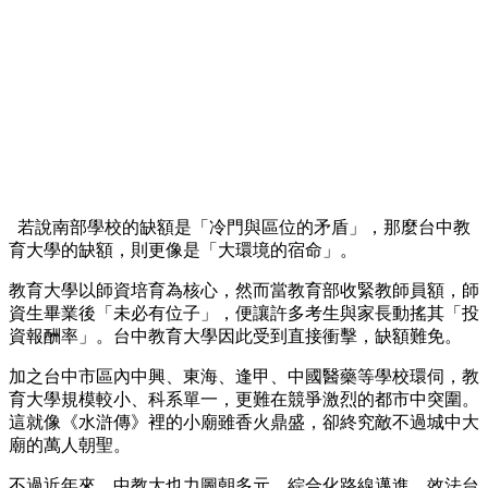
若說南部學校的缺額是「冷門與區位的矛盾」，那麼台中教
育大學的缺額，則更像是「大環境的宿命」。
教育大學以師資培育為核心，然而當教育部收緊教師員額，師
資生畢業後「未必有位子」，便讓許多考生與家長動搖其「投
資報酬率」。台中教育大學因此受到直接衝擊，缺額難免。
加之台中市區內中興、東海、逢甲、中國醫藥等學校環伺，教
育大學規模較小、科系單一，更難在競爭激烈的都市中突圍。
這就像《水滸傳》裡的小廟雖香火鼎盛，卻終究敵不過城中大
廟的萬人朝聖。
不過近年來，中教大也力圖朝多元、綜合化路線邁進，效法台