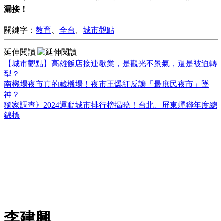
漏接！
關鍵字：
教育
、
全台
、
城市觀點
延伸閱讀
【城市觀點】高雄飯店接連歇業，是觀光不景氣，還是被迫轉
型？
南機場夜市真的藏機場！夜市王爆紅反讓「最庶民夜市」墜
神？
獨家調查》2024運動城市排行榜揭曉！台北、屏東蟬聯年度總
錦標
李建興