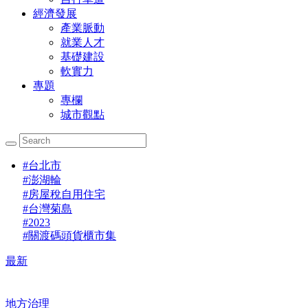
經濟發展
產業脈動
就業人才
基礎建設
軟實力
專題
專欄
城市觀點
#
台北市
#
澎湖輪
#
房屋稅自用住宅
#
台灣菊島
#
2023
#
關渡碼頭貨櫃市集
最新
地方治理