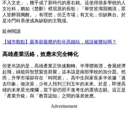
不入文史」，幾乎成了新時代的座右銘。這使得很多學校的人
文社科，猶如《楚辭》裡屈原的長歌：「舉世皆濁我獨清，眾
人皆醉我獨醒。」有理想，但乏市場；有文化，但缺舞台。於
是冷門科系便成為缺額的主戰場。
延伸閱讀
【城市觀點】最美卻最廢的彰化高鐵站，就該被廢站嗎？
高雄產業活絡，效應未完全轉化
但更吊詭的是，高雄產業正快速翻轉。半導體南漂，會展經濟
起飛，綠能與智慧製造群聚，這本該是南部學校的加分題。然
而，升學市場卻存在「時間差」。高中生與家長多半依據「過
去印象」做決策，少有人預判三到五年的未來。於是，即便高
雄的未來星光燦爛，當下卻仍照不進考生的選填志願。這正是
「產業升級」與「教育認知」之間的落差效應。
Advertisement