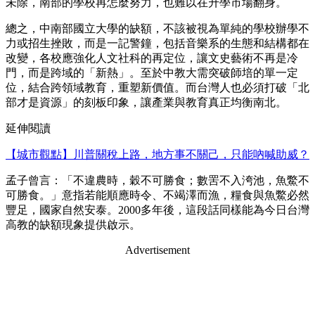
未除，南部的學校再怎麼努力，也難以在升學市場翻身。
總之，中南部國立大學的缺額，不該被視為單純的學校辦學不
力或招生挫敗，而是一記警鐘，包括音樂系的生態和結構都在
改變，各校應強化人文社科的再定位，讓文史藝術不再是冷
門，而是跨域的「新熱」。至於中教大需突破師培的單一定
位，結合跨領域教育，重塑新價值。而台灣人也必須打破「北
部才是資源」的刻板印象，讓產業與教育真正均衡南北。
延伸閱讀
【城市觀點】川普關稅上路，地方事不關己，只能吶喊助威？
孟子曾言：「不違農時，穀不可勝食；數罟不入洿池，魚鱉不
可勝食。」意指若能順應時令、不竭澤而漁，糧食與魚鱉必然
豐足，國家自然安泰。2000多年後，這段話同樣能為今日台灣
高教的缺額現象提供啟示。
Advertisement