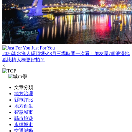
Just For You
2026淡水漁人碼頭煙火8月三場時間一次看！脆友曝7個浪漫地
點比情人橋更好拍？
×
文章分類
地方治理
縣市評比
地方創生
智慧城市
縣市旅遊
永續城市
交通脈動