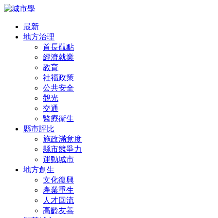
最新
地方治理
首長觀點
經濟就業
教育
社福政策
公共安全
觀光
交通
醫療衛生
縣市評比
施政滿意度
縣市競爭力
運動城市
地方創生
文化復興
產業重生
人才回流
高齡友善