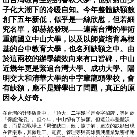
子化大潮下的冷暖自知。今年整體缺額數
創下五年新低，似乎是一絲欣慰，但若細
究名單，卻赫然發現——連南台灣的學術
重鎮國立中山大學，以及以師資培育為根
基的台中教育大學，也名列缺額之中。由
於這兩校的辦學績效向來有口皆碑，中山
近幾年更是緊追台灣大學、成功大學、陽
明交大和清華大學的中字輩龍頭學校，會
有缺額，應不是辦學出了問題，真正的原
因令人好奇。
在台灣的升學版圖中，「頂大」二字幾乎是金字招牌，等同於
「保證滿招」。但今年，中山卻有了缺額。但這並非整體潰
敗，而是如戰場上「局部缺口」般，據了解，這次的缺額出現
在音樂系，其餘理工、電資、管理等與高雄新興產業緊密相連