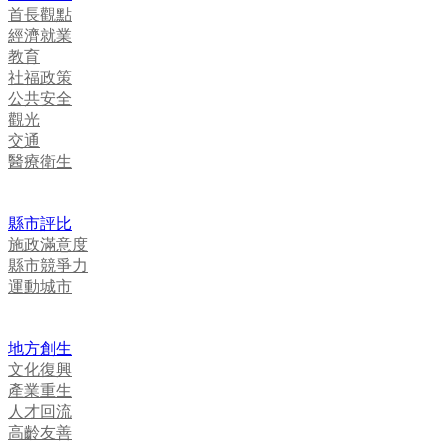
首長觀點
經濟就業
教育
社福政策
公共安全
觀光
交通
醫療衛生
縣市評比
施政滿意度
縣市競爭力
運動城市
地方創生
文化復興
產業重生
人才回流
高齡友善