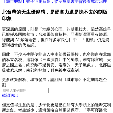
【城市觀點】蚊子宅創新高，從空屋率數字背後看城市治理
北台灣的天生優越感，是硬實力還是抺不去的刻版
印象
更深層的原因，則是「地緣與心理」的雙重拉力。雖然高雄早
已蛻變為國際都市：台積電落腳楠梓、亞洲新灣區星火燎原、
綠能與 AI 聚落蓬勃，但在許多家長心目中，「北部」仍是資
源與機會的代名詞。
因此，不少考生即便能進入中南部優質學校，也寧願留在北部
的私立名校。這就像《三國演義》中的蜀漢，雖有錦官城、天
府之國之名，終究敵不過長安、洛陽的「天子氣象」。北部磁
吸效應未解，南部的好校，難免被生源牽制。
更多政策解析、城市發展，請訂閱《城市學》不定期專題企
劃！
確認送出
但更值得注意的是，少子化更是壓在所有大學頭上的達摩克利
斯之劍。考生減少，選填策略自然更趨保守。「寧可擇醫電，