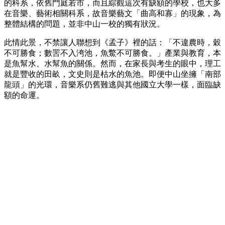
的科系，依舊門庭若市，而且綜觀這次有缺額的學校，也大多
在音樂、藝術相關科系，故音樂藝文「曲高和寡」的現象，為
整體結構的問題，並非中山一校的獨有狀況。
此情此景，不禁讓人聯想到《孟子》裡的話：「不違農時，穀
不可勝食；數罟不入洿池，魚鱉不可勝食。」產業與教育，本
是魚幫水、水幫魚的關係。然而，在家長與考生的眼中，理工
就是豐收的田畝，文史則是枯水的魚池。即便中山坐擁「南部
龍頭」的光環，音樂系仍舊難逃與其他國立大學一樣，面臨缺
額的命運。