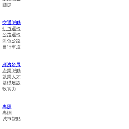
國際
交通脈動
軌道運輸
公路運輸
藍色公路
自行車道
經濟發展
產業脈動
就業人才
基礎建設
軟實力
專題
專欄
城市觀點