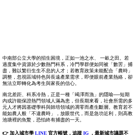
中南部公立大學的招生困境，正如一池之水、 一畝之田。若
過度集中資源於少數熱門科系，冷門學群便如同被「數罟」捕
盡，難以繁衍生生不息的人才；若教育政策未能配合「農時」
調整，忽視區域特色與長遠產業需求，即便眼前產業熱絡，卻
無法立即轉化為考生與家長的信心。
南北差距、科系冷熱，正是一種「竭澤而漁」的隱喻──短期
內或許能保證熱門領域人滿為患，但長期來看，社會所需的多
元人才將因基礎學科與師培領域的凋零而產生斷層。教育若不
能如農人般「不違農時」，放眼世代，而是急功近利，則高教
池塘裡的魚鱉，恐怕終有捕盡的一天。
👉 加入城市學
LINE
官方帳號，追蹤
IG
，最新城市議題不