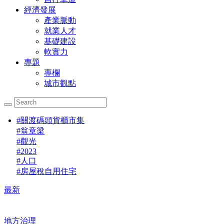
經濟發展
產業脈動
就業人才
基礎建設
軟實力
專題
專欄
城市觀點
#
關渡碼頭貨櫃市集
#
翁章梁
#
觀光
#
2023
#
人口
#
房屋稅自用住宅
最新
地方治理