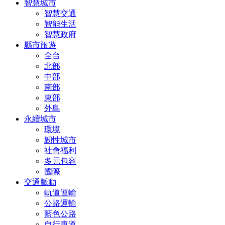
智慧城市
智慧交通
智能生活
智慧政府
縣市旅遊
全台
北部
中部
南部
東部
外島
永續城市
環境
韌性城市
社會福利
多元包容
國際
交通脈動
軌道運輸
公路運輸
藍色公路
自行車道