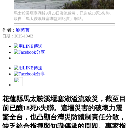
馬太鞍溪堰塞湖於9月23日溢流致災，已造成18死6失聯。
取自「馬太鞍溪堰塞湖監測紀實」網站。
作者：
劉芮菁
日期：2025-10-02
花蓮縣馬太鞍溪堰塞湖溢流致災，截至目
前已釀18死6失聯。這場災害的破壞力震
驚全台，也凸顯台灣災防體制責任分散，
缺乏統合指揮與知識傳承的問題。專家指