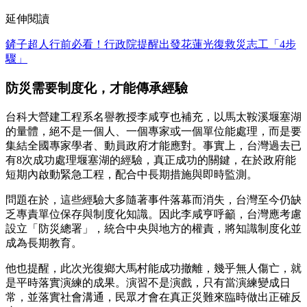
延伸閱讀
鏟子超人行前必看！行政院提醒出發花蓮光復救災志工「4步
驟」
防災需要制度化，才能傳承經驗
台科大營建工程系名譽教授李咸亨也補充，以馬太鞍溪堰塞湖
的量體，絕不是一個人、一個專家或一個單位能處理，而是要
集結全國專家學者、動員政府才能應對。事實上，台灣過去已
有8次成功處理堰塞湖的經驗，真正成功的關鍵，在於政府能
短期內啟動緊急工程，配合中長期措施與即時監測。
問題在於，這些經驗大多隨著事件落幕而消失，台灣至今仍缺
乏專責單位保存與制度化知識。因此李咸亨呼籲，台灣應考慮
設立「防災總署」，統合中央與地方的權責，將知識制度化並
成為長期教育。
他也提醒，此次光復鄉大馬村能成功撤離，幾乎無人傷亡，就
是平時落實演練的成果。演習不是演戲，只有當演練變成日
常，並落實社會溝通，民眾才會在真正災難來臨時做出正確反