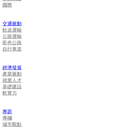
國際
交通脈動
軌道運輸
公路運輸
藍色公路
自行車道
經濟發展
產業脈動
就業人才
基礎建設
軟實力
專題
專欄
城市觀點