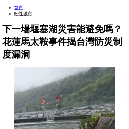
首頁
韌性城市
下一場堰塞湖災害能避免嗎？
花蓮馬太鞍事件揭台灣防災制
度漏洞