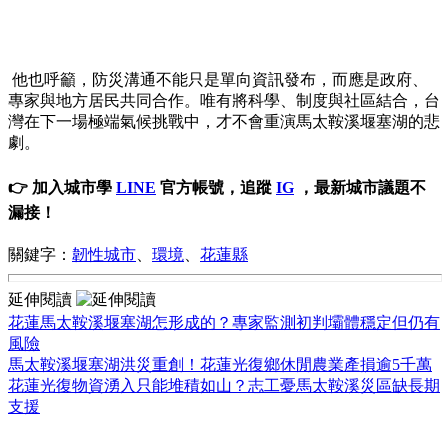
他也呼籲，防災溝通不能只是單向資訊發布，而應是政府、
專家與地方居民共同合作。唯有將科學、制度與社區結合，台
灣在下一場極端氣候挑戰中，才不會重演馬太鞍溪堰塞湖的悲
劇。
👉 加入城市學
LINE
官方帳號，追蹤
IG
，最新城市議題不
漏接！
關鍵字：
韌性城市
、
環境
、
花蓮縣
延伸閱讀
花蓮馬太鞍溪堰塞湖怎形成的？專家監測初判壩體穩定但仍有
風險
馬太鞍溪堰塞湖洪災重創！花蓮光復鄉休閒農業產損逾5千萬
花蓮光復物資湧入只能堆積如山？志工憂馬太鞍溪災區缺長期
支援