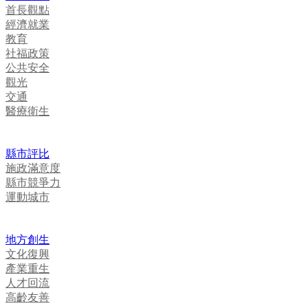
首長觀點
經濟就業
教育
社福政策
公共安全
觀光
交通
醫療衛生
縣市評比
施政滿意度
縣市競爭力
運動城市
地方創生
文化復興
產業重生
人才回流
高齡友善