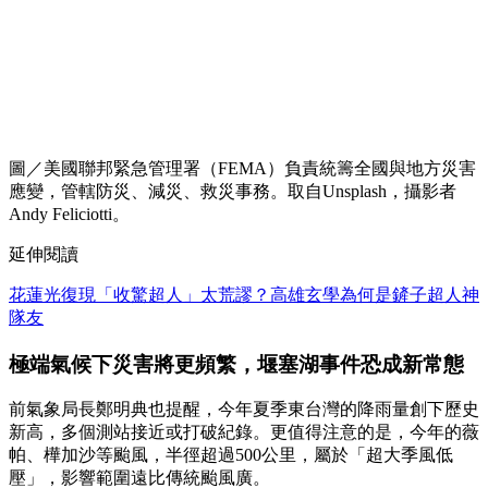
圖／美國聯邦緊急管理署（FEMA）負責統籌全國與地方災害
應變，管轄防災、減災、救災事務。取自Unsplash，攝影者
Andy Feliciotti。
延伸閱讀
花蓮光復現「收驚超人」太荒謬？高雄玄學為何是鏟子超人神
隊友
極端氣候下災害將更頻繁，堰塞湖事件恐成新常態
前氣象局長鄭明典也提醒，今年夏季東台灣的降雨量創下歷史
新高，多個測站接近或打破紀錄。更值得注意的是，今年的薇
帕、樺加沙等颱風，半徑超過500公里，屬於「超大季風低
壓」，影響範圍遠比傳統颱風廣。