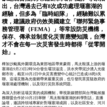
出，台灣過去已有8次成功處理堰塞湖的
經驗，但多為「臨時組隊」，經驗難以累
積，建議政府仿效美國建立「聯邦緊急事
務管理署（FEMA）」等常設防災機構，
保存、傳承並制度化災害應變知識，台灣
才不會在每一次災害發生時都得「從零開
始」。
樺加沙颱風外圍環流為東部地區帶來豪雨，馬太鞍溪上游的堰
塞湖在9月23日2時50分發生壩頂溢流，洪水夾帶泥沙湧入光復
鄉市街，截至10月2日中央災害應變中心統計已造成18死6失
聯。這場災難為光復鄉帶來嚴重災損，也引發民眾質疑政府的
堰塞湖處理機制，以及現行災防系統問題。
為深入剖析這場災害的成因機制，華視新媒體部與台灣氣候服
務聯盟合作於10月2日舉辦「馬太鞍堰塞湖的科學對話」直播
論壇，邀請跨領域專家針對堰塞湖成因，以及社區安全、河川