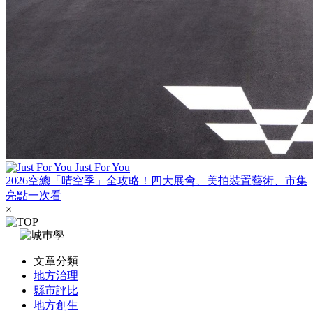
Just For You
2026空總「晴空季」全攻略！四大展會、美拍裝置藝術、市集
亮點一次看
×
文章分類
地方治理
縣市評比
地方創生