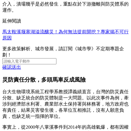
介入，潰壩幾乎是必然發生，重點在於下游撤離與防災體系的
運作。
延伸閱讀
馬太鞍溪堰塞湖溢流釀災！為何無法提前開挖？專家揭不可行
原因
更多政策解析、城市發展，請訂閱《城市學》不定期專題企
劃！
確認送出
災防責任分散，多頭馬車反成風險
台大生物環境系統工程學系教授譚義績直言，台灣的防災責任
分散、缺乏統合的防災體制是一大問題。以此次事件為例，牽
涉到經濟部水利署、農業部水土保持署與林務署，地方政府也
有責任，結果災害發生後，各單位互相推託，沒有人願意負
責，也缺乏統一指揮的單位。
事實上，從2000年八掌溪事件到2014年的高雄氣爆，都有因權