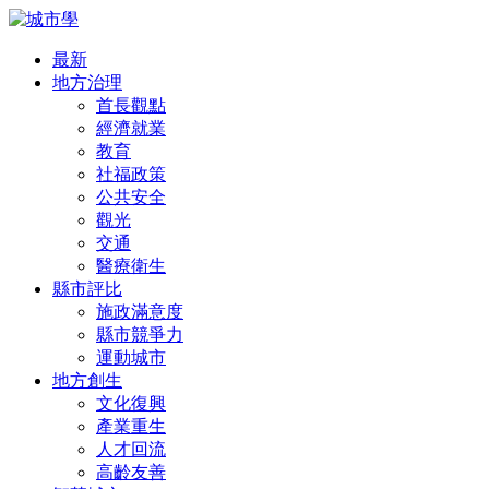
最新
地方治理
首長觀點
經濟就業
教育
社福政策
公共安全
觀光
交通
醫療衛生
縣市評比
施政滿意度
縣市競爭力
運動城市
地方創生
文化復興
產業重生
人才回流
高齡友善