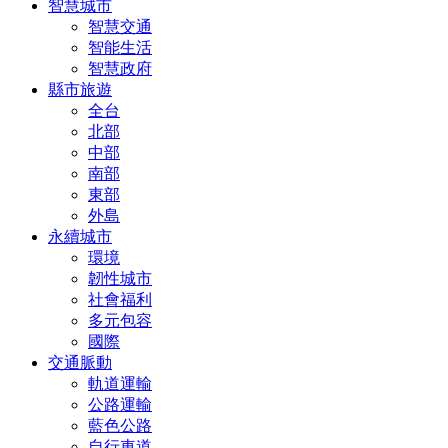
智慧城市
智慧交通
智能生活
智慧政府
縣市旅遊
全台
北部
中部
南部
東部
外島
永續城市
環境
韌性城市
社會福利
多元包容
國際
交通脈動
軌道運輸
公路運輸
藍色公路
自行車道