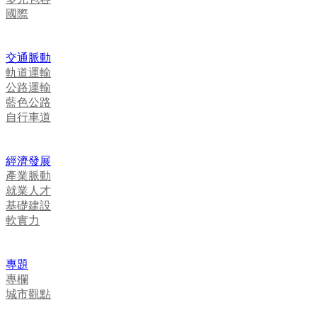
國際
交通脈動
軌道運輸
公路運輸
藍色公路
自行車道
經濟發展
產業脈動
就業人才
基礎建設
軟實力
專題
專欄
城市觀點