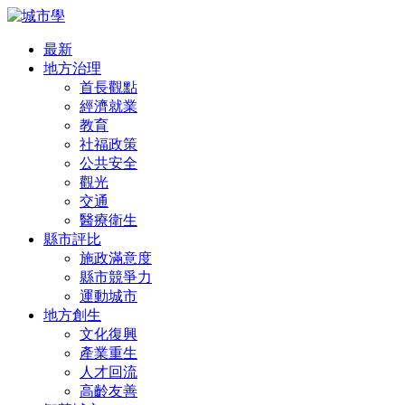
最新
地方治理
首長觀點
經濟就業
教育
社福政策
公共安全
觀光
交通
醫療衛生
縣市評比
施政滿意度
縣市競爭力
運動城市
地方創生
文化復興
產業重生
人才回流
高齡友善