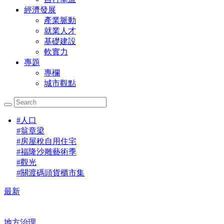
經濟發展
產業脈動
就業人才
基礎建設
軟實力
專題
專欄
城市觀點
#
人口
#
翁章梁
#
房屋稅自用住宅
#
福隆沙雕藝術季
#
觀光
#
關渡碼頭貨櫃市集
最新
地方治理