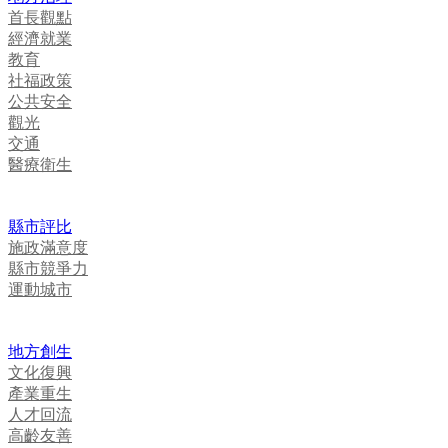
首長觀點
經濟就業
教育
社福政策
公共安全
觀光
交通
醫療衛生
縣市評比
施政滿意度
縣市競爭力
運動城市
地方創生
文化復興
產業重生
人才回流
高齡友善