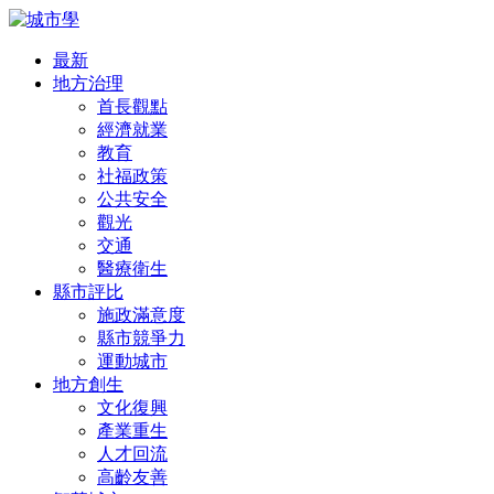
最新
地方治理
首長觀點
經濟就業
教育
社福政策
公共安全
觀光
交通
醫療衛生
縣市評比
施政滿意度
縣市競爭力
運動城市
地方創生
文化復興
產業重生
人才回流
高齡友善