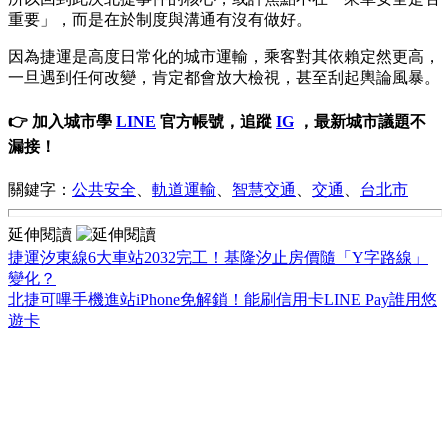
重要」，而是在於制度與溝通有沒有做好。
因為捷運是高度日常化的城市運輸，乘客對其依賴定然更高，
一旦遇到任何改變，肯定都會放大檢視，甚至刮起輿論風暴。
👉 加入城市學
LINE
官方帳號，追蹤
IG
，最新城市議題不
漏接！
關鍵字：
公共安全
、
軌道運輸
、
智慧交通
、
交通
、
台北市
延伸閱讀
捷運汐東線6大車站2032完工！基隆汐止房價隨「Y字路線」
變化？
北捷可嗶手機進站iPhone免解鎖！能刷信用卡LINE Pay誰用悠
遊卡