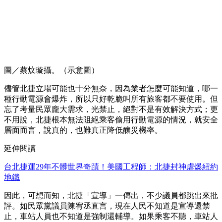
圖／蔡炆璇攝。（示意圖）
儘管北捷立場可能也十分無奈，因為業者怎麼可能知道，哪一
種行動電源會爆炸，所以只好乾脆叫所有旅客都不要使用。但
忘了考量民眾龐大需求，光禁止，絕對不是有效解決方式；更
不用說，北捷根本無法阻絕乘客偷用行動電源的情況，就安全
層面而言，說真的，也難真正降低釀災機率。
延伸閱讀
台北捷運29年不髒世界奇蹟！美國工程師：北捷封神虐爆紐約
地鐵
因此，可想而知，北捷「宣導」一傳出，不少議員都跳出來批
評。如民眾黨議員陳宥丞直言，現在人民不知道是宣導還禁
止，車站人員也不知道是強制還輔導。如果乘客不聽，車站人