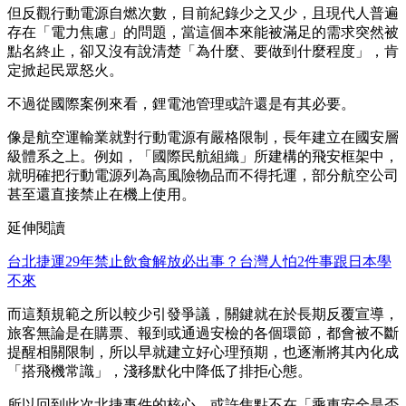
但反觀行動電源自燃次數，目前紀錄少之又少，且現代人普遍
存在「電力焦慮」的問題，當這個本來能被滿足的需求突然被
點名終止，卻又沒有說清楚「為什麼、要做到什麼程度」，肯
定掀起民眾怒火。
不過從國際案例來看，鋰電池管理或許還是有其必要。
像是航空運輸業就對行動電源有嚴格限制，長年建立在國安層
級體系之上。例如，「國際民航組織」所建構的飛安框架中，
就明確把行動電源列為高風險物品而不得托運，部分航空公司
甚至還直接禁止在機上使用。
延伸閱讀
台北捷運29年禁止飲食解放必出事？台灣人怕2件事跟日本學
不來
而這類規範之所以較少引發爭議，關鍵就在於長期反覆宣導，
旅客無論是在購票、報到或通過安檢的各個環節，都會被不斷
提醒相關限制，所以早就建立好心理預期，也逐漸將其內化成
「搭飛機常識」，淺移默化中降低了排拒心態。
所以回到此次北捷事件的核心，或許焦點不在「乘車安全是否