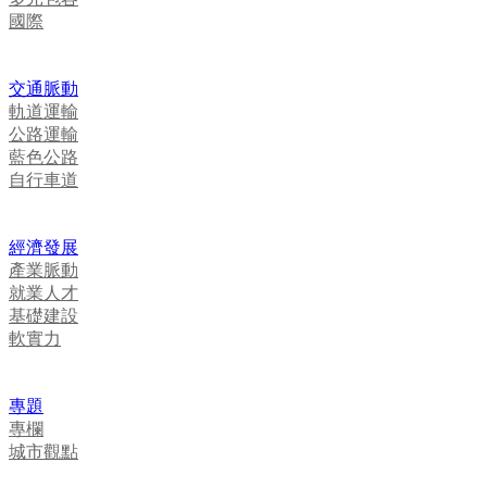
國際
交通脈動
軌道運輸
公路運輸
藍色公路
自行車道
經濟發展
產業脈動
就業人才
基礎建設
軟實力
專題
專欄
城市觀點