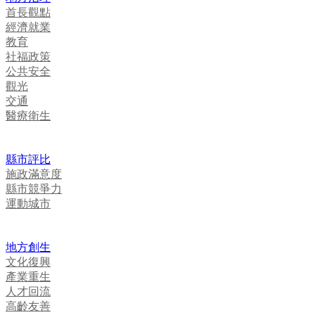
首長觀點
經濟就業
教育
社福政策
公共安全
觀光
交通
醫療衛生
縣市評比
施政滿意度
縣市競爭力
運動城市
地方創生
文化復興
產業重生
人才回流
高齡友善