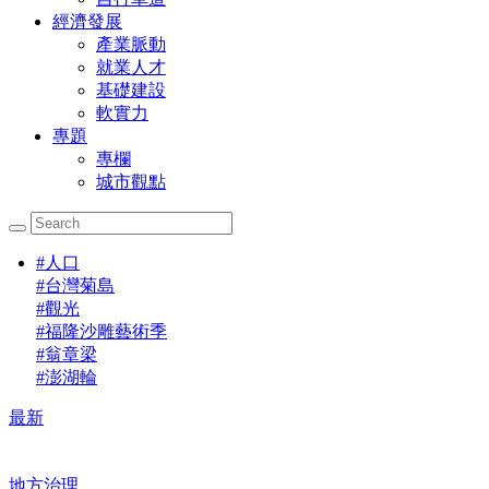
經濟發展
產業脈動
就業人才
基礎建設
軟實力
專題
專欄
城市觀點
#
人口
#
台灣菊島
#
觀光
#
福隆沙雕藝術季
#
翁章梁
#
澎湖輪
最新
地方治理