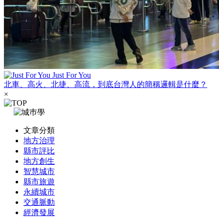
Just For You
北車、高火、北捷、高流，到底台灣人的簡稱邏輯是什麼？
×
文章分類
地方治理
縣市評比
地方創生
智慧城市
縣市旅遊
永續城市
交通脈動
經濟發展