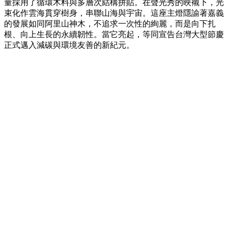
量採用了循環木料與多層次結構拼貼。在聲光秀的映襯下，光
束化作雲海貫穿樹身，串聯山海與宇宙。這座主燈隱諭著嘉義
的發展如同阿里山神木，不追求一次性的絢麗，而是向下扎
根、向上生長的永續韌性。當它亮起，等同宣告台灣大型節慶
正式邁入減碳與環境友善的新紀元。