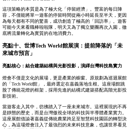
這項策略的本質是為了極大化「停留經濟」。豐富的每日陣
容，不僅能將單一遊客的停留時間從兩小時延長至半天，更因
為每天都有不同的驚喜，成功創造了極高的「回訪率」。遊客
可能今天來看職棒啦啦隊，明天又為了獨立樂團再次入園，徹
底將流量轉化為實質的在地消費力。
亮點十、世博Tech World館展演：提前降落的「未
來城市預言」
亮點核心：結合建築結構與光影投影，演繹台灣科技島實力
燈會不僅是文化的展場，更是產業的櫥窗。原規劃為巡迴展館
的「Tech World館」，最終選定在嘉義落地生根。這座場館跳
脫了傳統花燈的框架，採用先進的結構式建築搭配高階光影投
影技術。
當遊客走入其中，彷彿踏入了一座未來城市。這裡展現的不再
是靜態的歷史，而是台灣傲視全球的科技與半導體產業實力。
這座展館借諭著嘉義從傳統農業跨足至智慧科技園區的轉型決
心，為這場燈會注入了最強烈的未來科技意象，也讓世界看見