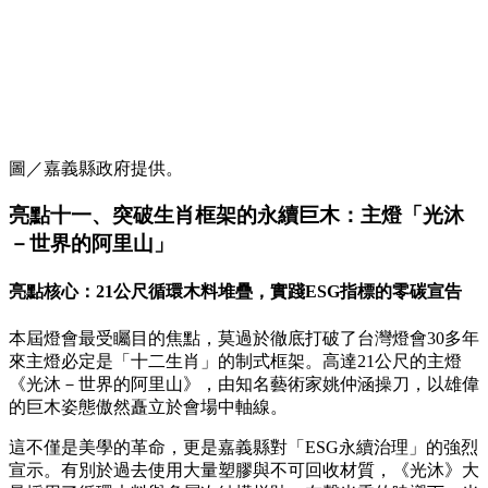
圖／嘉義縣政府提供。
亮點十一、突破生肖框架的永續巨木：主燈「光沐
－世界的阿里山」
亮點核心：21公尺循環木料堆疊，實踐ESG指標的零碳宣告
本屆燈會最受矚目的焦點，莫過於徹底打破了台灣燈會30多年
來主燈必定是「十二生肖」的制式框架。高達21公尺的主燈
《光沐－世界的阿里山》，由知名藝術家姚仲涵操刀，以雄偉
的巨木姿態傲然矗立於會場中軸線。
這不僅是美學的革命，更是嘉義縣對「ESG永續治理」的強烈
宣示。有別於過去使用大量塑膠與不可回收材質，《光沐》大