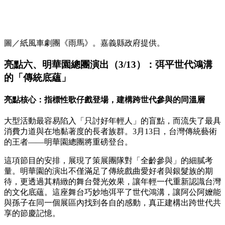
圖／紙風車劇團《雨馬》。嘉義縣政府提供。
亮點六、明華園總團演出（3/13）：弭平世代鴻溝
的「傳統底蘊」
亮點核心：指標性歌仔戲登場，建構跨世代參與的同溫層
大型活動最容易陷入「只討好年輕人」的盲點，而流失了最具
消費力道與在地黏著度的長者族群。3月13日，台灣傳統藝術
的王者——明華園總團將重磅登台。
這項節目的安排，展現了策展團隊對「全齡參與」的細膩考
量。明華園的演出不僅滿足了傳統戲曲愛好者與銀髮族的期
待，更透過其精緻的舞台聲光效果，讓年輕一代重新認識台灣
的文化底蘊。這座舞台巧妙地弭平了世代鴻溝，讓阿公阿嬤能
與孫子在同一個展區內找到各自的感動，真正建構出跨世代共
享的節慶記憶。