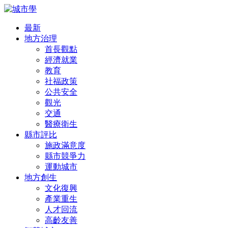
最新
地方治理
首長觀點
經濟就業
教育
社福政策
公共安全
觀光
交通
醫療衛生
縣市評比
施政滿意度
縣市競爭力
運動城市
地方創生
文化復興
產業重生
人才回流
高齡友善