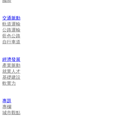
國際
交通脈動
軌道運輸
公路運輸
藍色公路
自行車道
經濟發展
產業脈動
就業人才
基礎建設
軟實力
專題
專欄
城市觀點