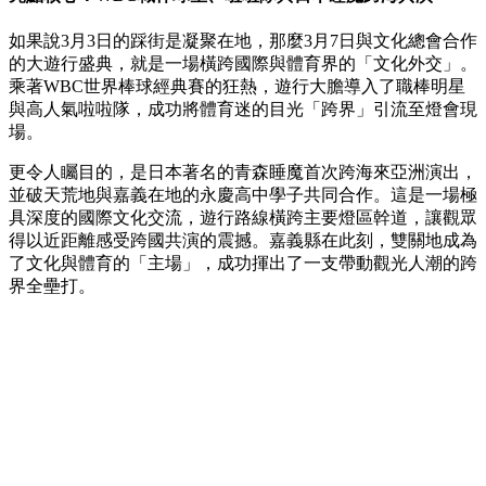
如果說3月3日的踩街是凝聚在地，那麼3月7日與文化總會合作
的大遊行盛典，就是一場橫跨國際與體育界的「文化外交」。
乘著WBC世界棒球經典賽的狂熱，遊行大膽導入了職棒明星
與高人氣啦啦隊，成功將體育迷的目光「跨界」引流至燈會現
場。
更令人矚目的，是日本著名的青森睡魔首次跨海來亞洲演出，
並破天荒地與嘉義在地的永慶高中學子共同合作。這是一場極
具深度的國際文化交流，遊行路線橫跨主要燈區幹道，讓觀眾
得以近距離感受跨國共演的震撼。嘉義縣在此刻，雙關地成為
了文化與體育的「主場」，成功揮出了一支帶動觀光人潮的跨
界全壘打。