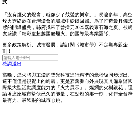
式
「沒有煙火的燈會，就像少了鼓聲的樂章。」睽違多年，高空
煙火秀終於在台灣燈會的場域中磅礡回歸。為了打造最具儀式
感的開燈盛典，縣府找來了曾操刀2025嘉義東石海之夏、被網
友盛讚「精彩度超越國慶煙火」的國際級專業團隊。
更多政策解析、城市發展，請訂閱《城市學》不定期專題企
劃！
確認送出
當晚，煙火將與主燈的聲光科技進行精準的毫秒級同步演出。
這不僅僅是視覺上的絢麗，更是嘉義縣向外展現其具備舉辦國
際級大型活動調度能力的「火力展示」。燦爛的火樹銀花，隱
諭著這座城市蟄伏已久的能量，在點燈的那一刻，化作全台灣
最有力、最耀眼的城市心跳。