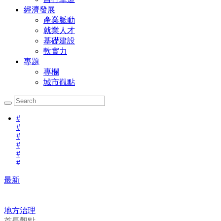
經濟發展
產業脈動
就業人才
基礎建設
軟實力
專題
專欄
城市觀點
#
#
#
#
#
#
最新
地方治理
首長觀點