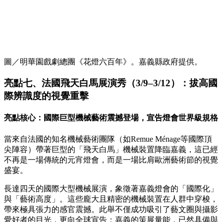
圖／明華園戲劇總團《花燈六百年》。嘉義縣政府提供。
亮點七、法國飛天白馬展演秀（3/9–3/12）：拔高國
際辨識度的視覺重擊
亮點核心：國際巨型機械藝術震撼登場，宣告燈會世界級規格
當來自法國的知名機械藝術團隊（如Remue Ménage等國際頂
尖陣容）帶著巨型的「飛天白馬」機械裝置降臨嘉義，這已經
不再是一場傳統的元宵燈會，而是一場比肩歐洲藝術節的視覺
盛宴。
長達四天的國際大型機械展演，象徵著嘉義燈會的「國際化」
與「藝術高度」。這些龐大且精密的機械裝置在人群中穿梭，
帶來極具張力的感官震撼。此舉不僅成功吸引了藝文圈與攝影
愛好者的目光，更向全球宣告：嘉義的策展量能，已然具備與