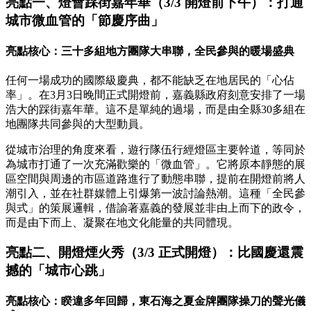
亮點一、燈會踩街嘉年華（3/3 開燈前下午）：打通
城市微血管的「節慶序曲」
亮點核心：三十多組地方團隊大串聯，全民參與的暖場盛典
任何一場成功的國際級慶典，都不能缺乏在地居民的「心佔
率」。在3月3日晚間正式開燈前，嘉義縣政府刻意安排了一場
浩大的踩街嘉年華。這不是單純的過場，而是由全縣30多組在
地團隊共同參與的大型動員。
從城市治理的角度來看，遊行隊伍行經燈區主要幹道，等同於
為城市打通了一次充滿歡樂的「微血管」。它將原本靜態的展
區空間與周邊的市區道路進行了動態串聯，提前在開燈前將人
潮引入，並在社群媒體上引爆第一波討論熱潮。這種「全民參
與式」的策展邏輯，借諭著嘉義的發展並非由上而下的政令，
而是由下而上、凝聚在地文化能量的共同體現。
亮點二、開燈煙火秀（3/3 正式開燈）：比國慶還震
撼的「城市心跳」
亮點核心：睽違多年回歸，東石海之夏金牌團隊操刀的聲光儀