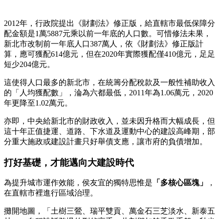
2012年，行政院提出《財劃法》修正版，給直轄市最低保障分
配金額是1萬5887元乘以前一年底的人口數。可惜修法未果，
新北市改制前一年底人口387萬人，依《財劃法》修正版計
算，應可獲配614億元，但在2020年實際獲配僅410億元，足足
短少204億元。
這使得人口最多的新北市，在統籌分配稅款及一般性補助收入
的「人均獲配數」，淪為六都最低，2011年為1.06萬元，2020
年更降至1.02萬元。
亦即，中央給新北市的財政收入，並未因升格而大幅成長，但
這十年正值捷運、道路、下水道及運動中心的建設高峰期，部
分重大施政或建設計畫只好舉債支應，讓市府的負債增加。
打好基礎，才能邁向大建設時代
為提升城市運作效能，侯友宜的獨特思惟是
「多核心區塊」
，
在直轄市裡進行區域治理。
攤開地圖，「土樹三鶯、瑞平雙貢、萬金石三芝淡水、新泰五