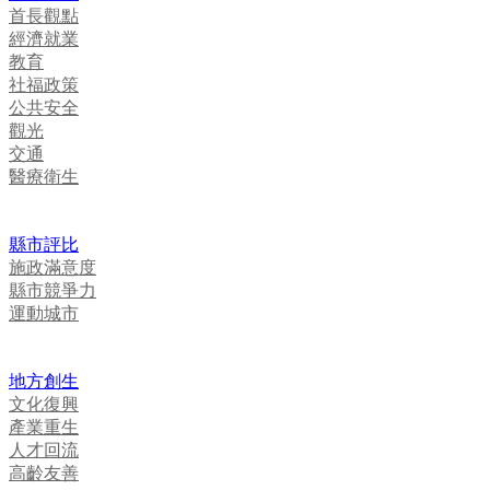
首長觀點
經濟就業
教育
社福政策
公共安全
觀光
交通
醫療衛生
縣市評比
施政滿意度
縣市競爭力
運動城市
地方創生
文化復興
產業重生
人才回流
高齡友善