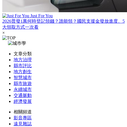
Just For You
2026普發1萬何時登記領錢？誰能領？國民支援金發放進度、5
大領取方式一次看
×
文章分類
地方治理
縣市評比
地方創生
智慧城市
縣市旅遊
永續城市
交通脈動
經濟發展
相關頻道
影音專區
遠見雜誌