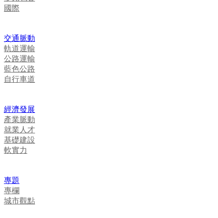
國際
交通脈動
軌道運輸
公路運輸
藍色公路
自行車道
經濟發展
產業脈動
就業人才
基礎建設
軟實力
專題
專欄
城市觀點