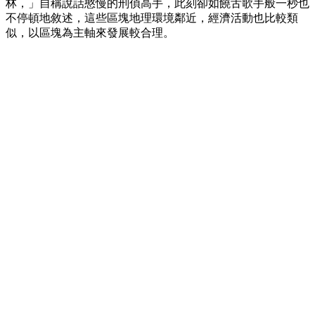
林，」自稱說話憨慢的刑偵高手，此刻卻如饒舌歌手般一秒也
不停頓地敘述，這些區塊地理環境鄰近，經濟活動也比較類
似，以區塊為主軸來發展較合理。