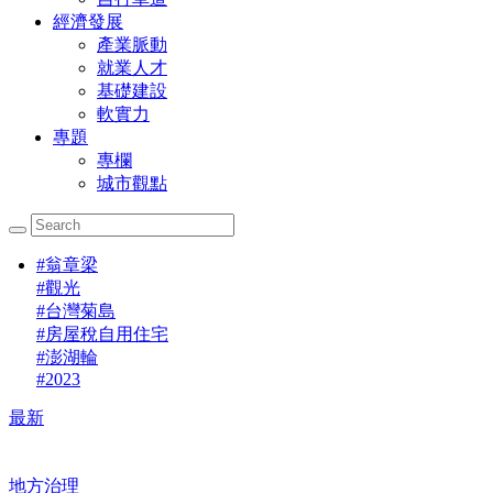
經濟發展
產業脈動
就業人才
基礎建設
軟實力
專題
專欄
城市觀點
#
翁章梁
#
觀光
#
台灣菊島
#
房屋稅自用住宅
#
澎湖輪
#
2023
最新
地方治理