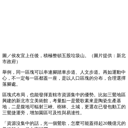
圖／侯友宜上任後，積極整頓五股垃圾山。（圖片提供：新北
市政府）
舉例，同一區塊可以串連腳踏車步道、人文步道。再如運動中
心，不一定每一區都蓋一座，是以人口區塊的分布，合理選擇
落腳處。
區塊式布局，也能發揮直轄市資源集中的優勢。比如三鶯地區
興建的新北市立美術館，考量點一是鶯歌素來是陶瓷生產基
地，二是腹地可輻射三峽、樹林、土城，更選在已發包動工的
三鶯捷運旁，增加園區可及性與易達性。
「資源沒集中的話，光一個鶯歌，怎麼可能蓋得起20幾億元的