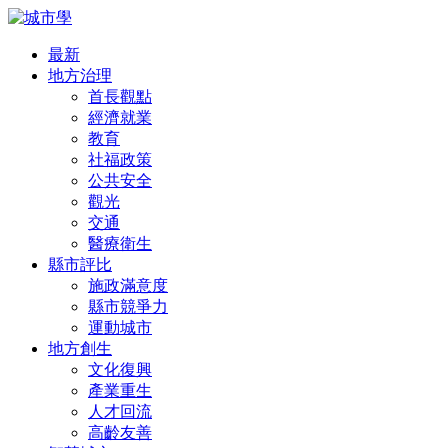
最新
地方治理
首長觀點
經濟就業
教育
社福政策
公共安全
觀光
交通
醫療衛生
縣市評比
施政滿意度
縣市競爭力
運動城市
地方創生
文化復興
產業重生
人才回流
高齡友善