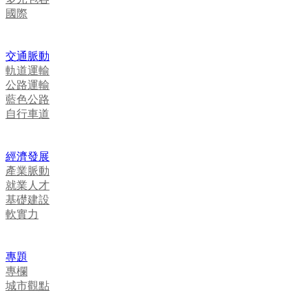
國際
交通脈動
軌道運輸
公路運輸
藍色公路
自行車道
經濟發展
產業脈動
就業人才
基礎建設
軟實力
專題
專欄
城市觀點