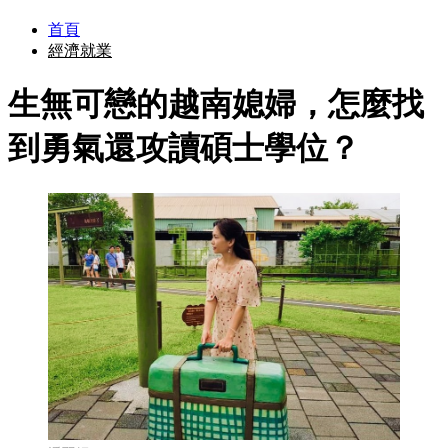
首頁
經濟就業
生無可戀的越南媳婦，怎麼找
到勇氣還攻讀碩士學位？