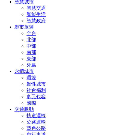
智慧城市
智慧交通
智能生活
智慧政府
縣市旅遊
全台
北部
中部
南部
東部
外島
永續城市
環境
韌性城市
社會福利
多元包容
國際
交通脈動
軌道運輸
公路運輸
藍色公路
自行車道