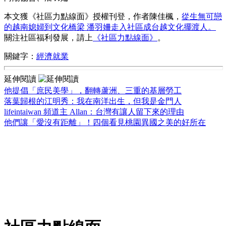
本文獲《社區力點線面》授權刊登，作者陳佳楓，
從生無可戀
的越南媳婦到文化橋梁 潘羽姍走入社區成台越文化擺渡人。
關注社區福利發展，請上
《社區力點線面》
。
關鍵字：
經濟就業
延伸閱讀
他提倡「庶民美學」，翻轉蘆洲、三重的基層勞工
落葉歸根的江明秀：我在南洋出生，但我是金門人
lifeintaiwan 頻道主 Allan：台灣有讓人留下來的理由
他們讓「愛沒有距離」！四個看見桃園異國之美的好所在