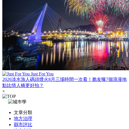
Just For You
2026淡水漁人碼頭煙火8月三場時間一次看！脆友曝7個浪漫地
點比情人橋更好拍？
×
文章分類
地方治理
縣市評比