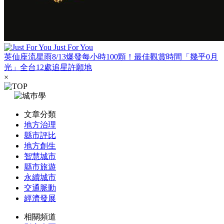
Just For You
英仙座流星雨8/13爆發每小時100顆！最佳觀賞時間「幾乎0月
光」全台12處追星許願地
×
文章分類
地方治理
縣市評比
地方創生
智慧城市
縣市旅遊
永續城市
交通脈動
經濟發展
相關頻道