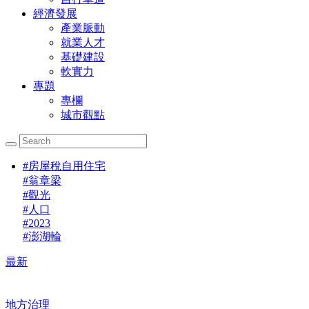
經濟發展
產業脈動
就業人才
基礎建設
軟實力
專題
專欄
城市觀點
#
房屋稅自用住宅
#
翁章梁
#
觀光
#
人口
#
2023
#
澎湖輪
最新
地方治理