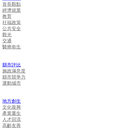
首長觀點
經濟就業
教育
社福政策
公共安全
觀光
交通
醫療衛生
縣市評比
施政滿意度
縣市競爭力
運動城市
地方創生
文化復興
產業重生
人才回流
高齡友善