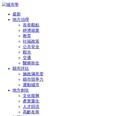
最新
地方治理
首長觀點
經濟就業
教育
社福政策
公共安全
觀光
交通
醫療衛生
縣市評比
施政滿意度
縣市競爭力
運動城市
地方創生
文化復興
產業重生
人才回流
高齡友善