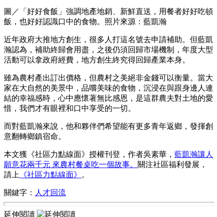
圖／「好好食飯」強調地產地銷、新鮮直送，用餐者好好吃頓
飯，也好好認識口中的食物。照片來源：藍凱瀚
近年政府大推地方創生，很多人打這名號去申請補助。但藍凱
瀚認為，補助終歸會用盡，之後仍須回歸市場機制，年度大型
活動可以拿政府經費，地方創生終究得回歸產業本身。
雖為農村產出訂出價格，但農村之美絕非金錢可以衡量。當大
家在大自然的美景中，品嚐美味的食物，沉浸在與跟身邊人連
結的幸福感時，心中應懷著無比感恩，是這群農夫對土地的愛
惜，我們才有眼裡和口中享受的一切。
而對藍凱瀚來說，他和夥伴們希望能有更多青年返鄉，發揮創
意翻轉鄉鎮宿命。
本文獲《社區力點線面》授權刊登，作者吳素華，
藍凱瀚讓人
願意花兩千元 來農村餐桌吃一個故事
。
關注社區福利發展，
請上
《社區力點線面》
。
關鍵字：
人才回流
延伸閱讀