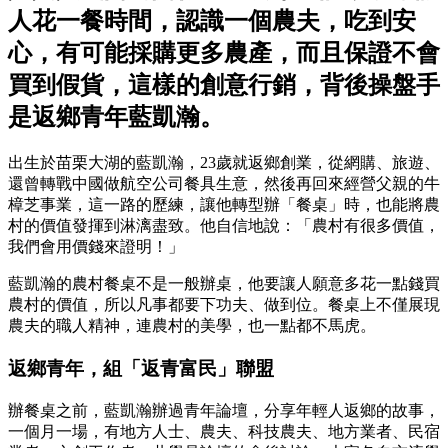
人花一餐時間，認識一個農夫，吃到安
心，有可能採購更多農產，而且保證不會
買到假貨，這樣的創意行銷，背後操盤手
是返鄉青年藍凱瀚。
出生於苗栗大湖的藍凱瀚，23歲就返鄉創業，從網購、旅遊、
還曾轉戰中國做航空公司餐具生意，然後再回來經營父親的牛
樟芝事業，這一路的歷練，讓他轉型辦「餐桌」時，也能將農
村的價值發揮到淋漓盡致。他自信地說：「農村有很多價值，
我們會用價錢來證明！」
藍凱瀚的農村餐桌不是一般辦桌，他要讓人願意多花一點錢買
農村的價值，所以凡事都要下功夫、做到位。餐桌上不僅展現
農夫的職人精神，連農村的美學，也一點都不馬虎。
返鄉青年，組「返青富民」聯盟
辦餐桌之前，藍凱瀚辦過青年論壇，分享年輕人返鄉的故事，
一個月一場，有地方人士、農夫、科技農夫、地方業者、民宿