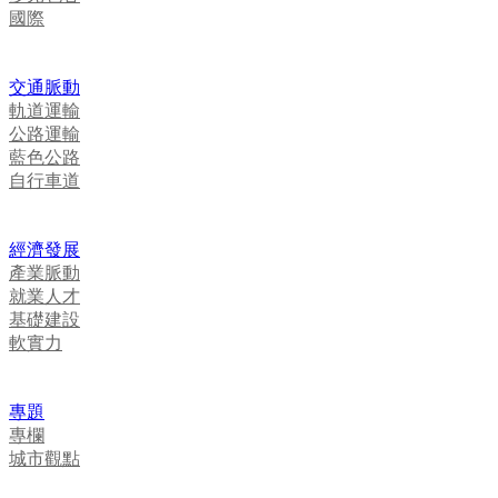
國際
交通脈動
軌道運輸
公路運輸
藍色公路
自行車道
經濟發展
產業脈動
就業人才
基礎建設
軟實力
專題
專欄
城市觀點