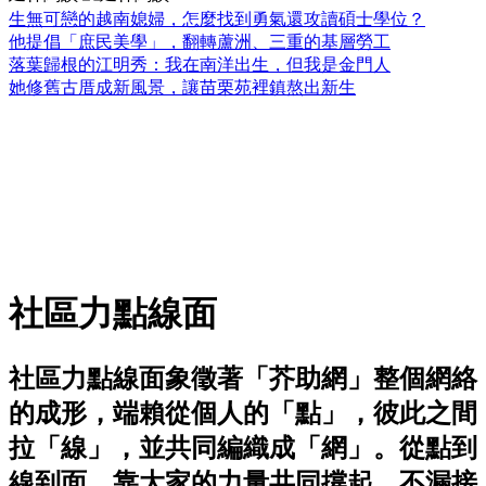
生無可戀的越南媳婦，怎麼找到勇氣還攻讀碩士學位？
他提倡「庶民美學」，翻轉蘆洲、三重的基層勞工
落葉歸根的江明秀：我在南洋出生，但我是金門人
她修舊古厝成新風景，讓苗栗苑裡鎮熬出新生
社區力點線面
社區力點線面象徵著「芥助網」整個網絡
的成形，端賴從個人的「點」，彼此之間
拉「線」，並共同編織成「網」。從點到
線到面，靠大家的力量共同撐起，不漏接