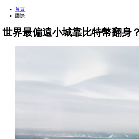
首頁
國際
世界最偏遠小城靠比特幣翻身