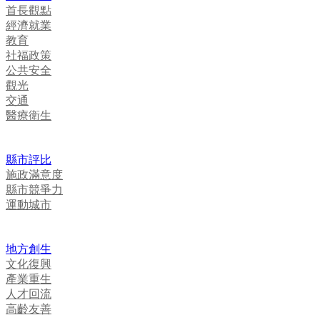
首長觀點
經濟就業
教育
社福政策
公共安全
觀光
交通
醫療衛生
縣市評比
施政滿意度
縣市競爭力
運動城市
地方創生
文化復興
產業重生
人才回流
高齡友善