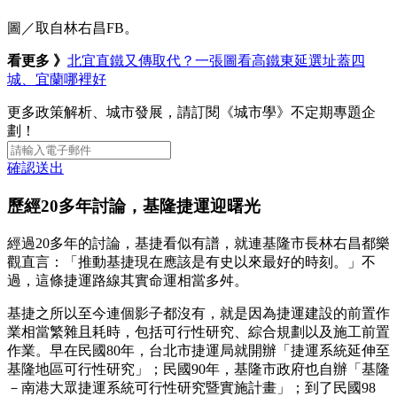
圖／取自林右昌FB。
看更多 》
北宜直鐵又傳取代？一張圖看高鐵東延選址蓋四
城、宜蘭哪裡好
更多政策解析、城市發展，請訂閱《城市學》不定期專題企
劃！
確認送出
歷經20多年討論，基隆捷運迎曙光
經過20多年的討論，基捷看似有譜，就連基隆市長林右昌都樂
觀直言：「推動基捷現在應該是有史以來最好的時刻。」不
過，這條捷運路線其實命運相當多舛。
基捷之所以至今連個影子都沒有，就是因為捷運建設的前置作
業相當繁雜且耗時，包括可行性研究、綜合規劃以及施工前置
作業。早在民國80年，台北市捷運局就開辦「捷運系統延伸至
基隆地區可行性研究」；民國90年，基隆市政府也自辦「基隆
－南港大眾捷運系統可行性研究暨實施計畫」；到了民國98