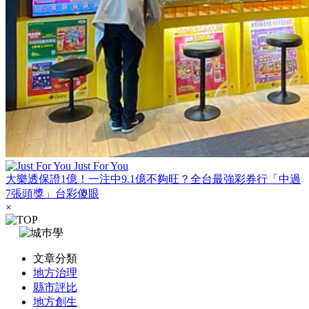
Just For You
大樂透保證1億！一注中9.1億不夠旺？全台最強彩券行「中過
7張頭獎」台彩傻眼
×
文章分類
地方治理
縣市評比
地方創生