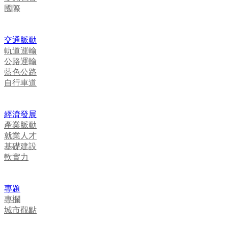
國際
交通脈動
軌道運輸
公路運輸
藍色公路
自行車道
經濟發展
產業脈動
就業人才
基礎建設
軟實力
專題
專欄
城市觀點