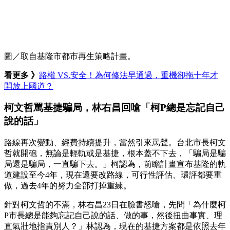
圖／取自基隆市都市再生策略計畫。
看更多 》
路權 VS.安全！為何修法早通過，重機卻拖十年才
開放上國道？
柯文哲罵基捷騙局，林右昌回嗆「柯P總是忘記自己
說的話」
路線再次變動、經費持續提升，當然引來罵聲。台北市長柯文
哲就開砲，無論是輕軌或是基捷，根本蓋不下去，「騙局是騙
局還是騙局，一直騙下去。」柯認為，前瞻計畫宣布基隆的軌
道建設至今4年，現在還要改路線，可行性評估、環評都要重
做，過去4年的努力全部打掉重練。
針對柯文哲的不滿，林右昌23日在臉書怒嗆，先問「為什麼柯
P市長總是能夠忘記自己說的話、做的事，然後扭曲事實、理
直氣壯地指責別人？」林認為，現在的基捷方案都是依照去年