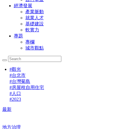
經濟發展
產業脈動
就業人才
基礎建設
軟實力
專題
專欄
城市觀點
#
觀光
#
台北市
#
台灣菊島
#
房屋稅自用住宅
#
人口
#
2023
最新
地方治理