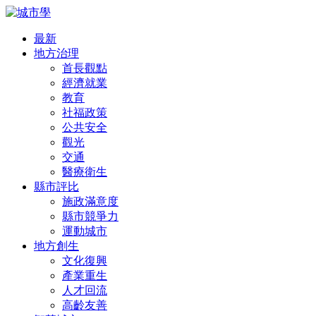
最新
地方治理
首長觀點
經濟就業
教育
社福政策
公共安全
觀光
交通
醫療衛生
縣市評比
施政滿意度
縣市競爭力
運動城市
地方創生
文化復興
產業重生
人才回流
高齡友善