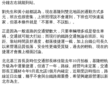
分鐘左右就能到站。
劉先生和黃小姐都認為，現在基隆到雙北地區的通勤方式多
元，班次也很密集，上班照理說不會遲到，下班也可快速返
家，但基本條件就是「不塞車、不誤點」。
正是因為一般道路的交通變數大，只要車輛增多或是發生車
禍，交通就可能大打結；而現行的鐵路交通無論在班距、站
距、靠站時間及舒適度，都落後捷運一截，加上台鐵公司長久
以來營運品質低落，安全性更備受質疑，過去的輕軌、現在的
捷運才會搬上檯面討論。
北北基三首長及時任交通部長林佳龍去年10月拍板，基隆輕軌
升級為中運量捷運，但過了一年，路線、經營均未定案，交通
部長王國材今年9月底允諾1個月內確定，近期受訪時指出，路
線近日出爐，幾乎不會與台鐵路廊重疊，希望興建跟營運以新
北市為主。