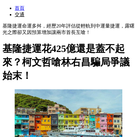
首頁
交通
基隆捷運命運多舛，經歷20年評估從輕軌到中運量捷運，露曙
光之際卻又因預算增加讓兩市首長互嗆！
基隆捷運花425億還是蓋不起
來？柯文哲嗆林右昌騙局爭議
始末！