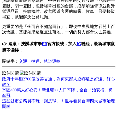
無論基捷最終方案為何，中央對於現有的交通設施也不該睜一
隻眼、閉一隻眼，包括經常出包的台鐵，必須加強督導並提升
營運品質，持續檢討、改善國道客運的轉乘、候車，只要接駁
得宜，就能解決公路瓶頸。
更重要的是「坐而言不如起而行」，即便中央與地方召開上百
次會議，基捷如果遲遲無法落地，一切的努力都會失去意義。
👉 追蹤＋按讚城市學
FB
官方帳號，加入
IG
粉絲，最新城市議
題不漏接！
關鍵字：
交通
、
捷運
、
軌道運輸
延伸閱讀
政府十年砸2700億改善交通，為何東部人返鄉還是好遠、好心
酸？
29區400萬人好心安！新北犯罪人口率降，全台「治安榜」勇
奪冠
這些縣市公務員不玩「踢皮球」！世界看見台灣四大城市治理
關鍵