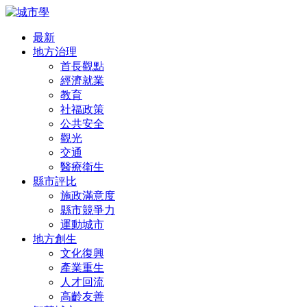
最新
地方治理
首長觀點
經濟就業
教育
社福政策
公共安全
觀光
交通
醫療衛生
縣市評比
施政滿意度
縣市競爭力
運動城市
地方創生
文化復興
產業重生
人才回流
高齡友善