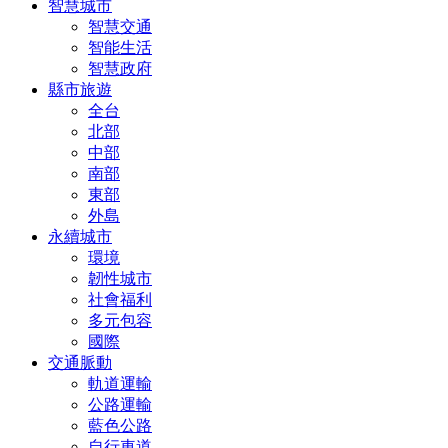
智慧城市
智慧交通
智能生活
智慧政府
縣市旅遊
全台
北部
中部
南部
東部
外島
永續城市
環境
韌性城市
社會福利
多元包容
國際
交通脈動
軌道運輸
公路運輸
藍色公路
自行車道