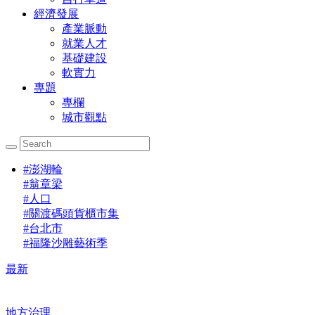
經濟發展
產業脈動
就業人才
基礎建設
軟實力
專題
專欄
城市觀點
#
澎湖輪
#
翁章梁
#
人口
#
關渡碼頭貨櫃市集
#
台北市
#
福隆沙雕藝術季
最新
地方治理