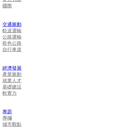
國際
交通脈動
軌道運輸
公路運輸
藍色公路
自行車道
經濟發展
產業脈動
就業人才
基礎建設
軟實力
專題
專欄
城市觀點