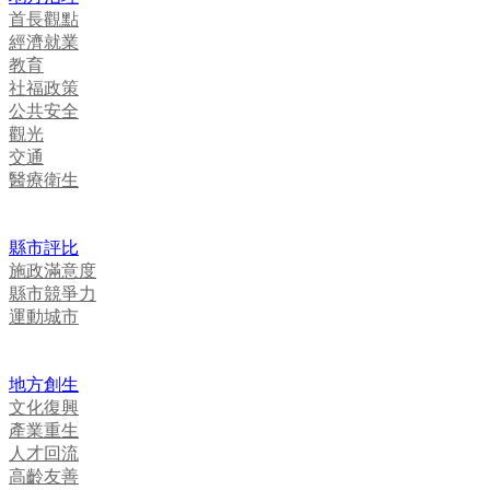
首長觀點
經濟就業
教育
社福政策
公共安全
觀光
交通
醫療衛生
縣市評比
施政滿意度
縣市競爭力
運動城市
地方創生
文化復興
產業重生
人才回流
高齡友善