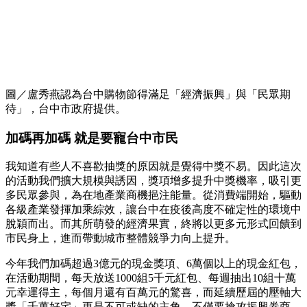
圖／盧秀燕認為台中購物節得滿足「經濟振興」與「民眾期
待」，台中市政府提供。
加碼再加碼 就是要寵台中市民
我知道有些人不喜歡抽獎的原因就是覺得中獎不易。因此這次
的活動我們擴大規模與誘因，獎項增多提升中獎機率，吸引更
多民眾參與，為在地產業商機挹注能量。從消費端開始，驅動
各級產業發揮加乘綜效，讓台中在疫後高度不確定性的環境中
脫穎而出。而其所萌發的經濟果實，終將以更多元形式回饋到
市民身上，進而帶動城市整體競爭力向上提升。
今年我們加碼超過3億元的現金獎項、6萬個以上的現金紅包，
在活動期間，每天放送1000組5千元紅包、每週抽出10組十萬
元幸運得主，每個月還有百萬元的驚喜，而延續歷屆的壓軸大
獎「千萬好宅」更是不可或缺的主角，不僅要搶攻振興券商