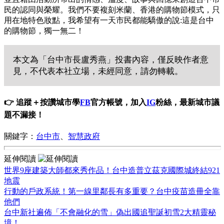
民的認同與榮耀。我們不要複刻米蘭、香港的購物節模式，只
用在地特色妝點，我希望有一天市民都能驕傲的說:這是台中
的購物節，獨一無二！
本文為「台中市長盧秀燕」投書內容，僅反映作者意
見，不代表本社立場，未經同意，請勿轉載。
👉 追蹤＋按讚城市學
FB
官方帳號，加入
IG
粉絲，最新城市議
題不漏接！
關鍵字：
台中市
、
智慧政府
延伸閱讀
世界9座建築大師都來秀作品！台中造普立茲克國際城終結921
地震
行動的戶政系統！第一線里鄰長有多重要？台中疫苗造冊全靠
他們
台中新社遍佈「不會融化的雪」偽出國追聖誕初雪2大精靈秘
境！