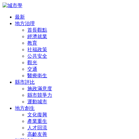
最新
地方治理
首長觀點
經濟就業
教育
社福政策
公共安全
觀光
交通
醫療衛生
縣市評比
施政滿意度
縣市競爭力
運動城市
地方創生
文化復興
產業重生
人才回流
高齡友善