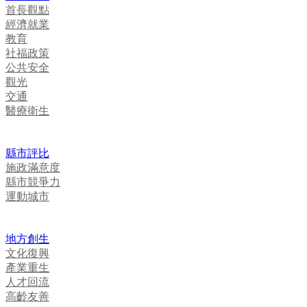
首長觀點
經濟就業
教育
社福政策
公共安全
觀光
交通
醫療衛生
縣市評比
施政滿意度
縣市競爭力
運動城市
地方創生
文化復興
產業重生
人才回流
高齡友善