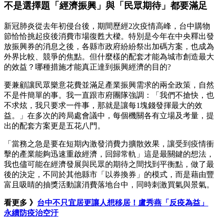
不是選擇題「經濟振興」與「民眾期待」都要滿足
新冠肺炎從去年初侵台後，期間歷經2次疫情高峰，台中購物
節恰恰挑起疫後消費市場復甦大樑。特別是今年在中央釋出發
放振興券的消息之後，各縣市政府紛紛祭出加碼方案，也成為
外界比較、競爭的焦點。但什麼樣的配套才能為城市創造最大
的效益？哪種措施才能真正達到振興經濟的目的?
要兼顧讓民眾樂意花費並滿足產業振興需求的兩全政策，自然
不是件簡單的事。我一直跟市府團隊強調：「我們不搶快，也
不求炫，我只要求一件事，那就是讓每1塊錢發揮最大的效
益。」在多次的跨局處會議中，每個機關各有立場及考量，提
出的配套方案更是五花八門。
「當務之急是要在短期內激發消費力擴散效果，讓受到疫情衝
擊的產業能夠迅速重啟經濟，回歸常軌」這是最關鍵的想法，
我也儘可能在經濟發展與民眾的期待之間找到平衡點，做了最
後的決定，不同於其他縣市「以券換券」的模式，而是藉由豐
富且吸睛的抽獎活動讓消費落地台中，同時刺激買氣與景氣。
看更多 》
台中不只宜居更讓人想移居！盧秀燕「反疫為益」
永續防疫治空汙