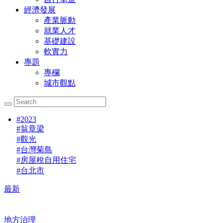
經濟發展
產業脈動
就業人才
基礎建設
軟實力
專題
專欄
城市觀點
#
2023
#
翁章梁
#
觀光
#
台灣菊島
#
房屋稅自用住宅
#
台北市
最新
地方治理