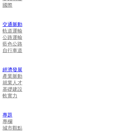
國際
交通脈動
軌道運輸
公路運輸
藍色公路
自行車道
經濟發展
產業脈動
就業人才
基礎建設
軟實力
專題
專欄
城市觀點