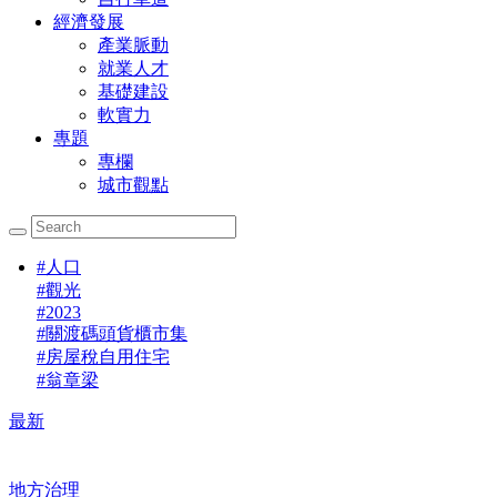
經濟發展
產業脈動
就業人才
基礎建設
軟實力
專題
專欄
城市觀點
#
人口
#
觀光
#
2023
#
關渡碼頭貨櫃市集
#
房屋稅自用住宅
#
翁章梁
最新
地方治理