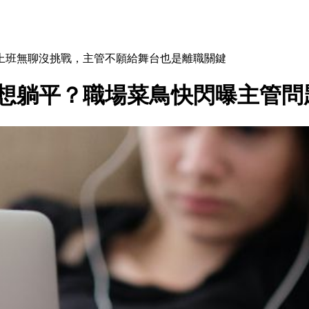
上班無聊沒挑戰，主管不願給舞台也是離職關鍵
就想躺平？職場菜鳥快閃曝主管問