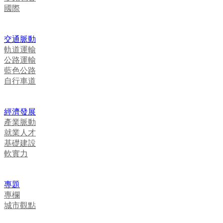
國際
交通脈動
軌道運輸
公路運輸
藍色公路
自行車道
經濟發展
產業脈動
就業人才
基礎建設
軟實力
專題
專欄
城市觀點