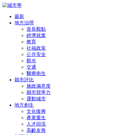
最新
地方治理
首長觀點
經濟就業
教育
社福政策
公共安全
觀光
交通
醫療衛生
縣市評比
施政滿意度
縣市競爭力
運動城市
地方創生
文化復興
產業重生
人才回流
高齡友善