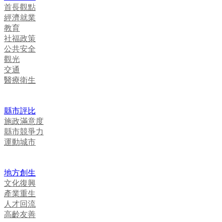
首長觀點
經濟就業
教育
社福政策
公共安全
觀光
交通
醫療衛生
縣市評比
施政滿意度
縣市競爭力
運動城市
地方創生
文化復興
產業重生
人才回流
高齡友善