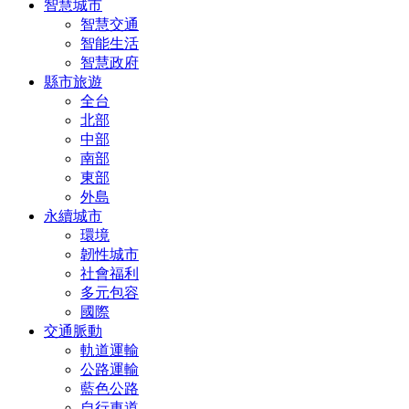
智慧城市
智慧交通
智能生活
智慧政府
縣市旅遊
全台
北部
中部
南部
東部
外島
永續城市
環境
韌性城市
社會福利
多元包容
國際
交通脈動
軌道運輸
公路運輸
藍色公路
自行車道