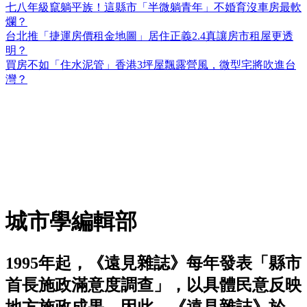
七八年級竄躺平族！這縣市「半微躺青年」不婚育沒車房最軟
爛？
台北推「捷運房價租金地圖」居住正義2.4真讓房市租屋更透
明？
買房不如「住水泥管」香港3坪屋飄露營風，微型宅將吹進台
灣？
城市學編輯部
1995年起，《遠見雜誌》每年發表「縣市
首長施政滿意度調查」，以具體民意反映
地方施政成果。因此，《遠見雜誌》於