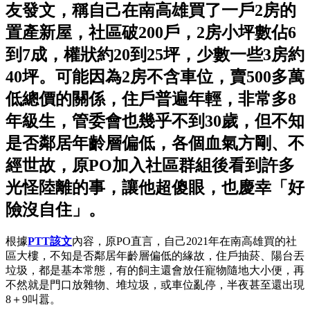
友發文，稱自己在南高雄買了一戶2房的
置產新屋，社區破200戶，2房小坪數佔6
到7成，權狀約20到25坪，少數一些3房約
40坪。可能因為2房不含車位，賣500多萬
低總價的關係，住戶普遍年輕，非常多8
年級生，管委會也幾乎不到30歲，但不知
是否鄰居年齡層偏低，各個血氣方剛、不
經世故，原PO加入社區群組後看到許多
光怪陸離的事，讓他超傻眼，也慶幸「好
險沒自住」。
根據
PTT該文
內容，原PO直言，自己2021年在南高雄買的社
區大樓，不知是否鄰居年齡層偏低的緣故，住戶抽菸、陽台丟
垃圾，都是基本常態，有的飼主還會放任寵物隨地大小便，再
不然就是門口放雜物、堆垃圾，或車位亂停，半夜甚至還出現
8＋9叫囂。