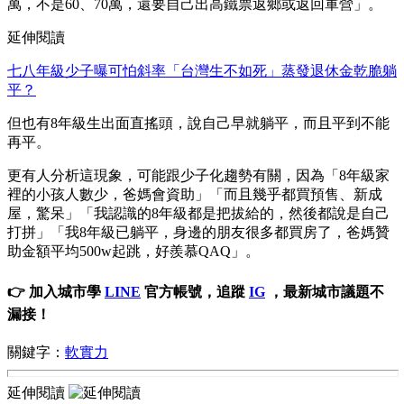
萬，不是60、70萬，還要自己出高鐵票返鄉或返回軍營」。
延伸閱讀
七八年級少子曝可怕斜率「台灣生不如死」蒸發退休金乾脆躺
平？
但也有8年級生出面直搖頭，說自己早就躺平，而且平到不能
再平。
更有人分析這現象，可能跟少子化趨勢有關，因為「8年級家
裡的小孩人數少，爸媽會資助」「而且幾乎都買預售、新成
屋，驚呆」「我認識的8年級都是把拔給的，然後都說是自己
打拼」「我8年級已躺平，身邊的朋友很多都買房了，爸媽贊
助金額平均500w起跳，好羨慕QAQ」。
👉 加入城市學
LINE
官方帳號，追蹤
IG
，最新城市議題不
漏接！
關鍵字：
軟實力
延伸閱讀