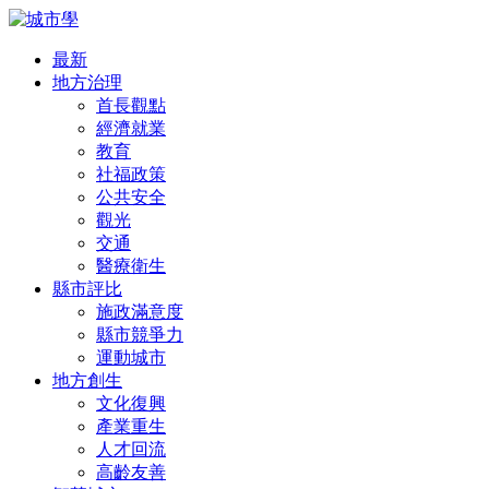
最新
地方治理
首長觀點
經濟就業
教育
社福政策
公共安全
觀光
交通
醫療衛生
縣市評比
施政滿意度
縣市競爭力
運動城市
地方創生
文化復興
產業重生
人才回流
高齡友善