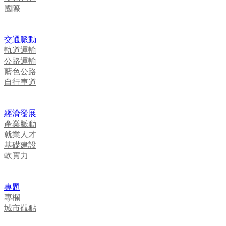
國際
交通脈動
軌道運輸
公路運輸
藍色公路
自行車道
經濟發展
產業脈動
就業人才
基礎建設
軟實力
專題
專欄
城市觀點