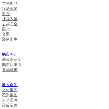
首長觀點
經濟就業
教育
社福政策
公共安全
觀光
交通
醫療衛生
縣市評比
施政滿意度
縣市競爭力
運動城市
地方創生
文化復興
產業重生
人才回流
高齡友善