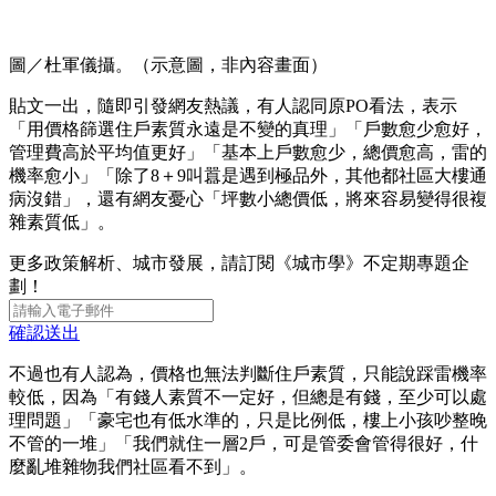
圖／杜軍儀攝。（示意圖，非內容畫面）
貼文一出，隨即引發網友熱議，有人認同原PO看法，表示
「用價格篩選住戶素質永遠是不變的真理」「戶數愈少愈好，
管理費高於平均值更好」「基本上戶數愈少，總價愈高，雷的
機率愈小」「除了8＋9叫囂是遇到極品外，其他都社區大樓通
病沒錯」，還有網友憂心「坪數小總價低，將來容易變得很複
雜素質低」。
更多政策解析、城市發展，請訂閱《城市學》不定期專題企
劃！
確認送出
不過也有人認為，價格也無法判斷住戶素質，只能說踩雷機率
較低，因為「有錢人素質不一定好，但總是有錢，至少可以處
理問題」「豪宅也有低水準的，只是比例低，樓上小孩吵整晚
不管的一堆」「我們就住一層2戶，可是管委會管得很好，什
麼亂堆雜物我們社區看不到」。