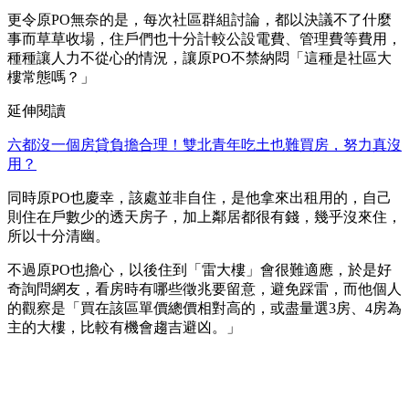
更令原PO無奈的是，每次社區群組討論，都以決議不了什麼
事而草草收場，住戶們也十分計較公設電費、管理費等費用，
種種讓人力不從心的情況，讓原PO不禁納悶「這種是社區大
樓常態嗎？」
延伸閱讀
六都沒一個房貸負擔合理！雙北青年吃土也難買房，努力真沒
用？
同時原PO也慶幸，該處並非自住，是他拿來出租用的，自己
則住在戶數少的透天房子，加上鄰居都很有錢，幾乎沒來住，
所以十分清幽。
不過原PO也擔心，以後住到「雷大樓」會很難適應，於是好
奇詢問網友，看房時有哪些徵兆要留意，避免踩雷，而他個人
的觀察是「買在該區單價總價相對高的，或盡量選3房、4房為
主的大樓，比較有機會趨吉避凶。」