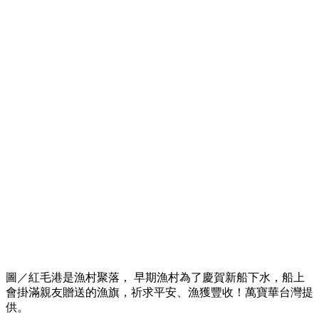
圖／紅毛港是漁村聚落， 早期漁村為了慶賀新船下水，船上
會掛滿親友贈送的漁旗，祈求平安、漁獲豐收！萬寶華台灣提
供。