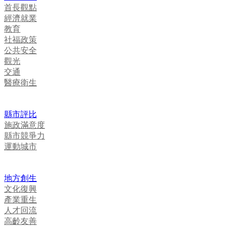
首長觀點
經濟就業
教育
社福政策
公共安全
觀光
交通
醫療衛生
縣市評比
施政滿意度
縣市競爭力
運動城市
地方創生
文化復興
產業重生
人才回流
高齡友善