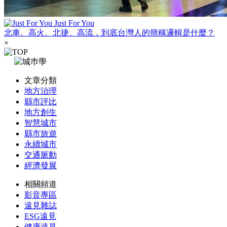
Just For You
北車、高火、北捷、高流，到底台灣人的簡稱邏輯是什麼？
×
文章分類
地方治理
縣市評比
地方創生
智慧城市
縣市旅遊
永續城市
交通脈動
經濟發展
相關頻道
影音專區
遠見雜誌
ESG遠見
健康遠見