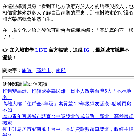
在這些導覽員身上看到了地方政府對於人才的培養與投入，也
相信當越來越多人了解自己家鄉的歷史，那種對城市的守護心
和光榮感就會油然而生。
在一場文化之旅之後你可能會有這種感觸：「高雄真的不一樣
了！」
👉 加入城市學
LINE
官方帳號，追蹤
IG
，最新城市議題不
漏接！
關鍵字：
旅遊
、
高雄市
、
南部
延伸閱讀
打狗變高雄、打貓成嘉義民雄！日本人改美台灣5大「不雅地
名」
高雄大樓「住戶全8年級」素質差？7年級網友認衰3點嘆買房
不如
2022青年宜居城市調查台中吸脫北族成首選！新北、高雄最想
搬家
疫下升息房市颳南風！台中、高雄貸款數超車雙北，政經主場
變？