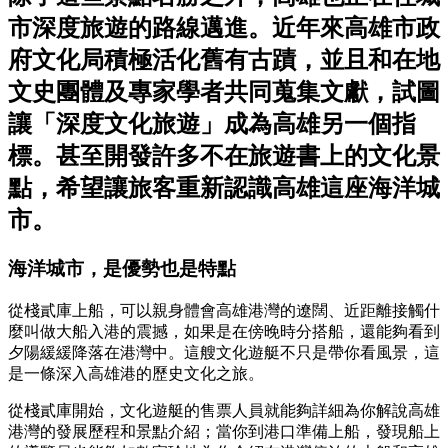
市深度旅遊的路線邁進。近年來高雄市政
府文化局積極活化舊有古蹟，並且和在地
文史團體及專家學者共同蒐集文獻，試圖
讓「深度文化旅遊」成為高雄另一個指
標。甚至開發許多不在旅遊書上的文化景
點，希望讓旅客重新認識高雄這座海洋城
市。
海洋城市，是優勢也是特點
從棧貳庫上船，可以親身體會高雄港灣的遼闊、近距離接觸什
麼叫做大船入港的震撼，如果是在傍晚時分搭船，還能夠看到
夕陽緩緩降落在港灣中。這艘文化遊艇不只是帶你看風景，這
是一條深入高雄港的歷史文化之旅。
從棧貳庫開始，文化遊艇的售票人員就能夠詳細為你解說高雄
港灣的發展歷程和景點介紹；當你到港口準備上船，發現船上