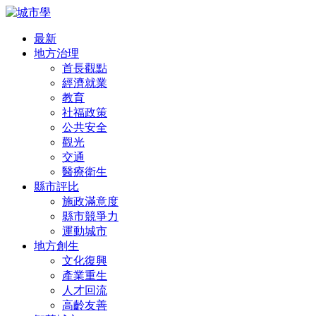
最新
地方治理
首長觀點
經濟就業
教育
社福政策
公共安全
觀光
交通
醫療衛生
縣市評比
施政滿意度
縣市競爭力
運動城市
地方創生
文化復興
產業重生
人才回流
高齡友善