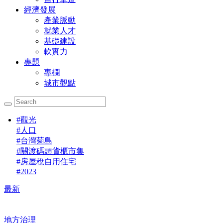
經濟發展
產業脈動
就業人才
基礎建設
軟實力
專題
專欄
城市觀點
#
觀光
#
人口
#
台灣菊島
#
關渡碼頭貨櫃市集
#
房屋稅自用住宅
#
2023
最新
地方治理