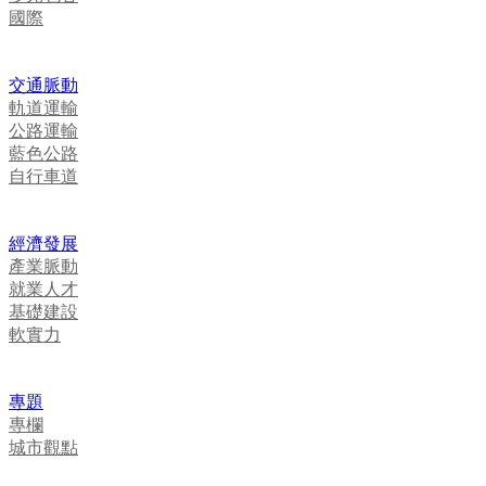
國際
交通脈動
軌道運輸
公路運輸
藍色公路
自行車道
經濟發展
產業脈動
就業人才
基礎建設
軟實力
專題
專欄
城市觀點