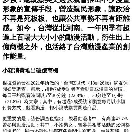
形象的宣傳手段，營造親民形象，讓政治
不再是死板板、也讓公共事務不再有距離
感。如今，台灣從北到南、一年四季有超
過上百場大大小小的動漫活動，衍生出上
億商機之外，也活絡了台灣動漫產業的創
作能量。
小額消費堆出破億商機
根據資策會在2021年所做的「台灣Z世代（18到26歲）網友休
閒娛樂調查」顯示，超過7成受訪者有看動畫或漫畫的習慣，
每日平均觀看時間以5至30分鐘（22.8%）、30分鐘至1小時
（21.8%）為大宗；其中，有超過5成受訪者願意每月以小額
付費方式，觀看動漫、輕小說或購買周邊商品。
更重要的是，該份調查也指出，觀看動漫者中，有高達47.7%
曾參與動漫活動；其中，不論男女，曾參與相關活動的比例都
超過45%，顯示不論性別都有各自關注的市場。願意花錢、願