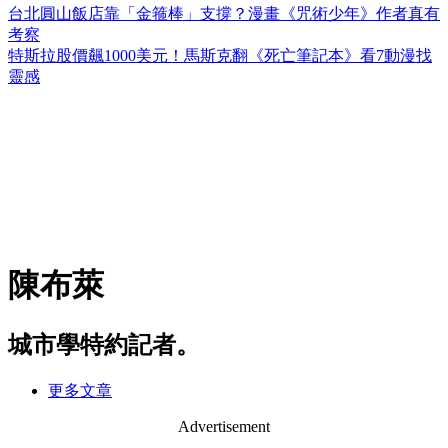
台北圓山飯店靠「金箍棒」支撐？漫畫《咒術少年》作者真有
考察
特斯拉股價飆1000美元！馬斯克翻《死亡筆記本》看7動漫找
靈感
陳布萊
城市學特約記者。
更多文章
Advertisement