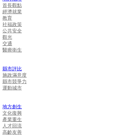
首長觀點
經濟就業
教育
社福政策
公共安全
觀光
交通
醫療衛生
縣市評比
施政滿意度
縣市競爭力
運動城市
地方創生
文化復興
產業重生
人才回流
高齡友善