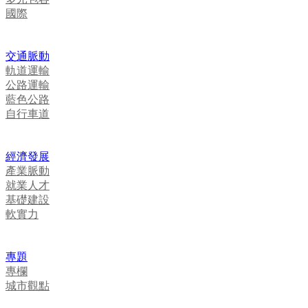
國際
交通脈動
軌道運輸
公路運輸
藍色公路
自行車道
經濟發展
產業脈動
就業人才
基礎建設
軟實力
專題
專欄
城市觀點