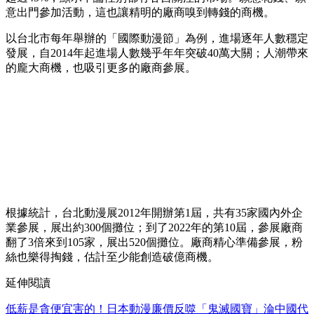
意出門參加活動，這也讓精明的廠商嗅到轉錢的商機。
以台北市每年舉辦的「國際動漫節」為例，進場逐年人數穩定
發展，自2014年起進場人數幾乎年年突破40萬大關；人潮帶來
的龐大商機，也吸引更多的廠商參展。
根據統計，台北動漫展2012年開辦第1屆，共有35家國內外企
業參展，展出約300個攤位；到了2022年的第10屆，參展廠商
翻了3倍來到105家，展出520個攤位。廠商精心準備參展，粉
絲也樂得掏錢，估計至少能創造破億商機。
延伸閱讀
低薪是貪便宜害的！日本動漫廉價反噬「鬼滅國寶」淪中國代