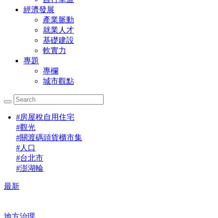
經濟發展
產業脈動
就業人才
基礎建設
軟實力
專題
專欄
城市觀點
#
房屋稅自用住宅
#
觀光
#
關渡碼頭貨櫃市集
#
人口
#
台北市
#
澎湖輪
最新
地方治理