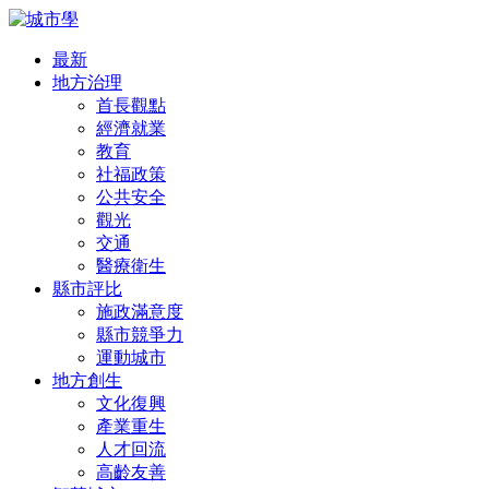
最新
地方治理
首長觀點
經濟就業
教育
社福政策
公共安全
觀光
交通
醫療衛生
縣市評比
施政滿意度
縣市競爭力
運動城市
地方創生
文化復興
產業重生
人才回流
高齡友善