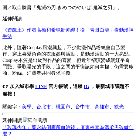
圖／取自臉書「鬼滅の刃-きめつのやいば-鬼滅之刃」。
延伸閱讀
《遊戲王》作者高橋和希魂斷沖繩！從「青眼白龍」看動漫神
手法
此外，隨著Cosplay風潮興起，不少動漫作品粉絲會自己製
作、穿上喜愛角色的衣服參與活動，是動漫活動的一大亮點。
Cosplay本質是出於對作品的喜愛，但近年卻演變成網紅爭奇
鬥艷、爭取曝光的手段，這之間的平衡該如何拿捏，仍需要廠
商、粉絲、消費者共同尋求平衡。
👉 加入城市學
LINE
官方帳號，追蹤
IG
，最新城市議題不
漏接！
關鍵字：
美學
、
台北市
、
桃園市
、
台中市
、
高雄市
、
觀光
延伸閱讀
「玫瑰少年」葉永鋕倒廁所血泊後，屏東校園為溫柔男孩做什
麼？