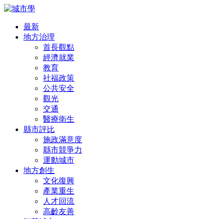
最新
地方治理
首長觀點
經濟就業
教育
社福政策
公共安全
觀光
交通
醫療衛生
縣市評比
施政滿意度
縣市競爭力
運動城市
地方創生
文化復興
產業重生
人才回流
高齡友善