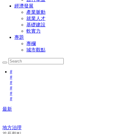
經濟發展
產業脈動
就業人才
基礎建設
軟實力
專題
專欄
城市觀點
#
#
#
#
#
#
最新
地方治理
首長觀點