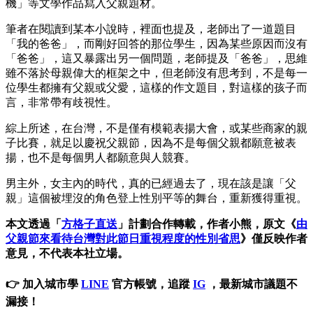
機」等文學作品寫入父親題材。
筆者在閱讀到某本小說時，裡面也提及，老師出了一道題目
「我的爸爸」，而剛好回答的那位學生，因為某些原因而沒有
「爸爸」，這又暴露出另一個問題，老師提及「爸爸」，思維
雖不落於母親偉大的框架之中，但老師沒有思考到，不是每一
位學生都擁有父親或父愛，這樣的作文題目，對這樣的孩子而
言，非常帶有歧視性。
綜上所述，在台灣，不是僅有模範表揚大會，或某些商家的親
子比賽，就足以慶祝父親節，因為不是每個父親都願意被表
揚，也不是每個男人都願意與人競賽。
男主外，女主內的時代，真的已經過去了，現在該是讓「父
親」這個被埋沒的角色登上性別平等的舞台，重新獲得重視。
本文透過「
方格子直送
」計劃合作轉載，作者小熊，原文《
由
父親節來看待台灣對此節日重視程度的性別省思
》僅反映作者
意見，不代表本社立場。
👉 加入城市學
LINE
官方帳號，追蹤
IG
，最新城市議題不
漏接！