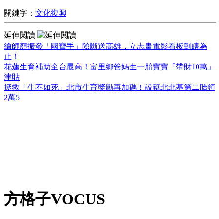
關鍵字：
文化復興
延伸閱讀
繪師顏振發「國寶手」險斷送高雄，立志畫電影看板到瞎為
止！
花蓮生育補助全台最高！富里鄉爸媽生一胎寶寶「帶財10萬」
津貼
拯救「生不如死」北市生育獎勵再加碼！設籍北北基第二胎領
2萬5
方格子VOCUS