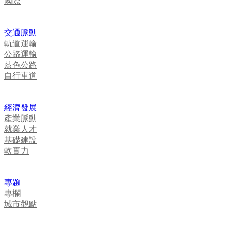
國際
交通脈動
軌道運輸
公路運輸
藍色公路
自行車道
經濟發展
產業脈動
就業人才
基礎建設
軟實力
專題
專欄
城市觀點