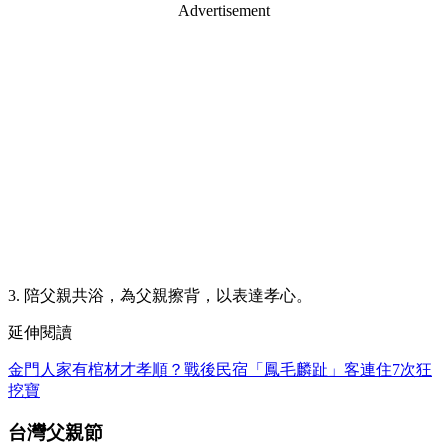
Advertisement
3. 陪父親共浴，為父親擦背，以表達孝心。
延伸閱讀
金門人家有棺材才孝順？戰後民宿「鳳毛麟趾」客連住7次狂
挖寶
台灣父親節