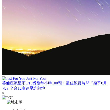
Just For You
英仙座流星雨8/13爆發每小時100顆！最佳觀賞時間「幾乎0月
光」全台12處追星許願地
×