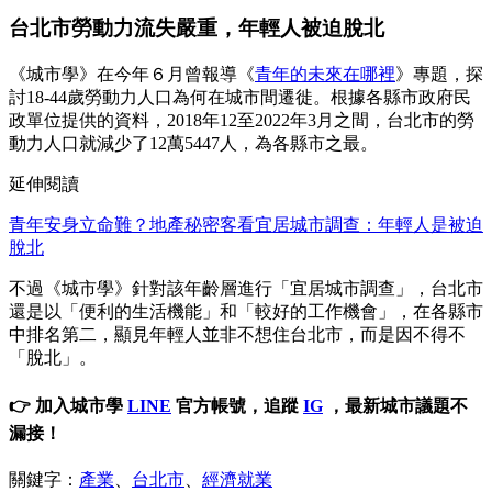
台北市勞動力流失嚴重，年輕人被迫脫北
《城市學》在今年６月曾報導《
青年的未來在哪裡
》專題，探
討18-44歲勞動力人口為何在城市間遷徙。根據各縣市政府民
政單位提供的資料，2018年12至2022年3月之間，台北市的勞
動力人口就減少了12萬5447人，為各縣市之最。
延伸閱讀
青年安身立命難？地產秘密客看宜居城市調查：年輕人是被迫
脫北
不過《城市學》針對該年齡層進行「宜居城市調查」，台北市
還是以「便利的生活機能」和「較好的工作機會」，在各縣市
中排名第二，顯見年輕人並非不想住台北市，而是因不得不
「脫北」。
👉 加入城市學
LINE
官方帳號，追蹤
IG
，最新城市議題不
漏接！
關鍵字：
產業
、
台北市
、
經濟就業