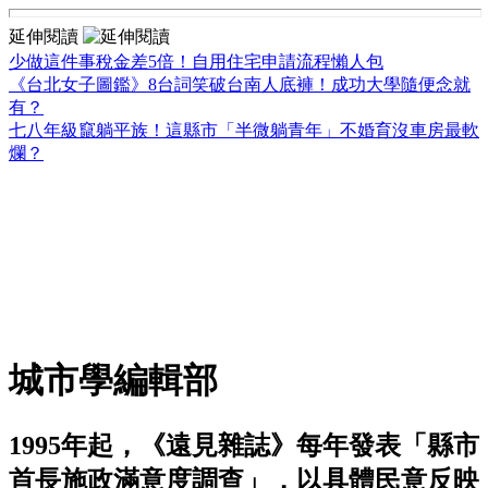
延伸閱讀
少做這件事稅金差5倍！自用住宅申請流程懶人包
《台北女子圖鑑》8台詞笑破台南人底褲！成功大學隨便念就
有？
七八年級竄躺平族！這縣市「半微躺青年」不婚育沒車房最軟
爛？
城市學編輯部
1995年起，《遠見雜誌》每年發表「縣市
首長施政滿意度調查」，以具體民意反映