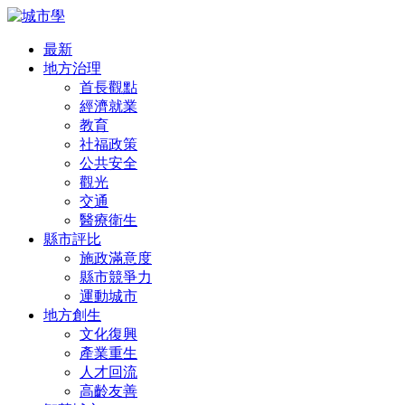
最新
地方治理
首長觀點
經濟就業
教育
社福政策
公共安全
觀光
交通
醫療衛生
縣市評比
施政滿意度
縣市競爭力
運動城市
地方創生
文化復興
產業重生
人才回流
高齡友善