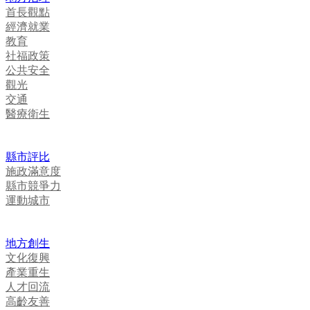
首長觀點
經濟就業
教育
社福政策
公共安全
觀光
交通
醫療衛生
縣市評比
施政滿意度
縣市競爭力
運動城市
地方創生
文化復興
產業重生
人才回流
高齡友善