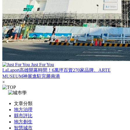
Just For You
LaLaport高雄開幕時間！6萬坪百貨270家品牌、ARTE
MUSEUM神展進駐完勝南港
×
文章分類
地方治理
縣市評比
地方創生
智慧城市