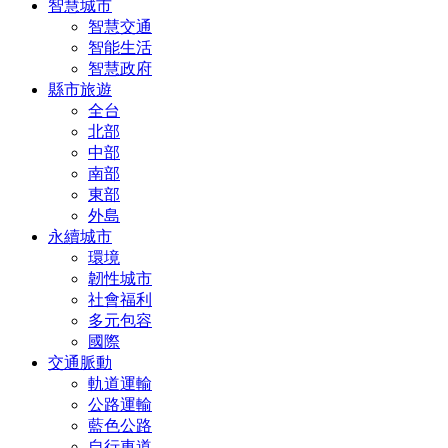
智慧城市
智慧交通
智能生活
智慧政府
縣市旅遊
全台
北部
中部
南部
東部
外島
永續城市
環境
韌性城市
社會福利
多元包容
國際
交通脈動
軌道運輸
公路運輸
藍色公路
自行車道