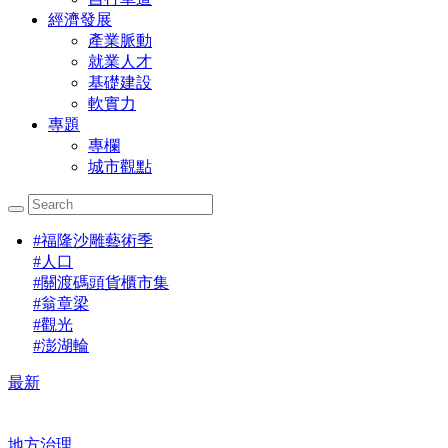
經濟發展
產業脈動
就業人才
基礎建設
軟實力
專題
專欄
城市觀點
#
福隆沙雕藝術季
#
人口
#
關渡碼頭貨櫃市集
#
翁章梁
#
觀光
#
澎湖輪
最新
地方治理