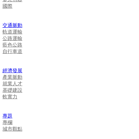
國際
交通脈動
軌道運輸
公路運輸
藍色公路
自行車道
經濟發展
產業脈動
就業人才
基礎建設
軟實力
專題
專欄
城市觀點