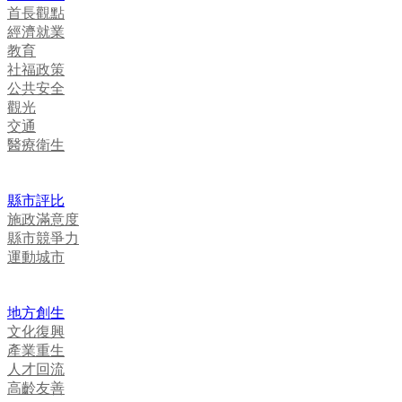
首長觀點
經濟就業
教育
社福政策
公共安全
觀光
交通
醫療衛生
縣市評比
施政滿意度
縣市競爭力
運動城市
地方創生
文化復興
產業重生
人才回流
高齡友善