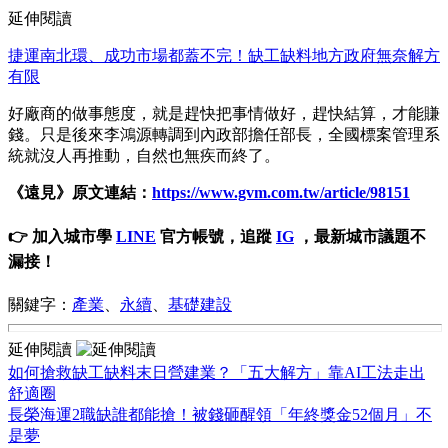
延伸閱讀
捷運南北環、成功市場都蓋不完！缺工缺料地方政府無奈解方
有限
好廠商的做事態度，就是趕快把事情做好，趕快結算，才能賺
錢。只是後來李鴻源轉調到內政部擔任部長，全國標案管理系
統就沒人再推動，自然也無疾而終了。
《遠見》原文連結：
https://www.gvm.com.tw/article/98151
👉 加入城市學
LINE
官方帳號，追蹤
IG
，最新城市議題不
漏接！
關鍵字：
產業
、
永續
、
基礎建設
延伸閱讀
如何搶救缺工缺料末日營建業？「五大解方」靠AI工法走出
舒適圈
長榮海運2職缺誰都能搶！被錢砸醒領「年終獎金52個月」不
是夢