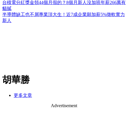
台積電分紅獎金領44個月假的？8個月新人沒加班年薪266萬有
貓膩
半導體缺工也不屑專業頂大生！近7成企業願加薪5%徵軟實力
新人
胡華勝
更多文章
Advertisement