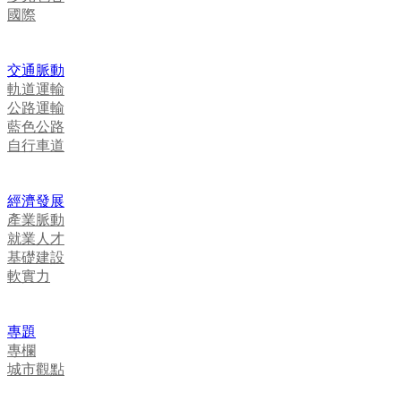
國際
交通脈動
軌道運輸
公路運輸
藍色公路
自行車道
經濟發展
產業脈動
就業人才
基礎建設
軟實力
專題
專欄
城市觀點