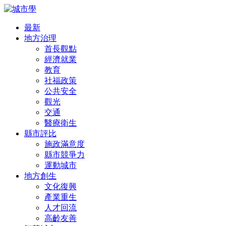
最新
地方治理
首長觀點
經濟就業
教育
社福政策
公共安全
觀光
交通
醫療衛生
縣市評比
施政滿意度
縣市競爭力
運動城市
地方創生
文化復興
產業重生
人才回流
高齡友善