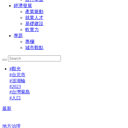
經濟發展
產業脈動
就業人才
基礎建設
軟實力
專題
專欄
城市觀點
#
觀光
#
台北市
#
澎湖輪
#
2023
#
台灣菊島
#
人口
最新
地方治理