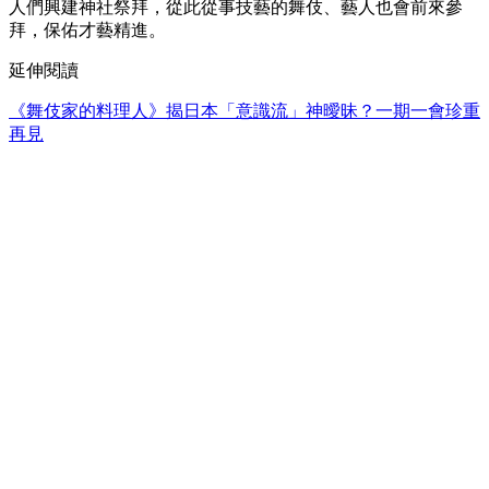
人們興建神社祭拜，從此從事技藝的舞伎、藝人也會前來參
拜，保佑才藝精進。
延伸閱讀
《舞伎家的料理人》揭日本「意識流」神曖昧？一期一會珍重
再見