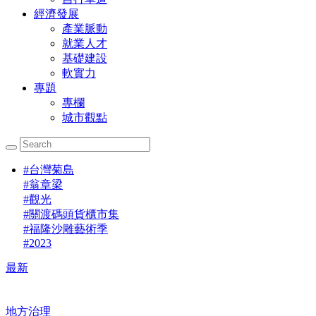
經濟發展
產業脈動
就業人才
基礎建設
軟實力
專題
專欄
城市觀點
#
台灣菊島
#
翁章梁
#
觀光
#
關渡碼頭貨櫃市集
#
福隆沙雕藝術季
#
2023
最新
地方治理