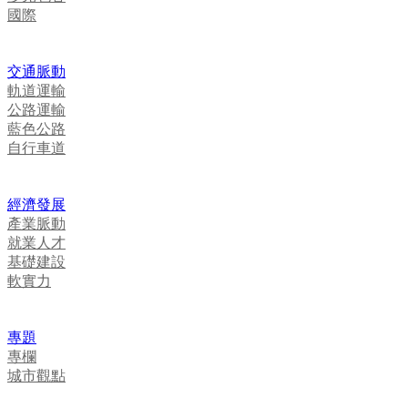
國際
交通脈動
軌道運輸
公路運輸
藍色公路
自行車道
經濟發展
產業脈動
就業人才
基礎建設
軟實力
專題
專欄
城市觀點