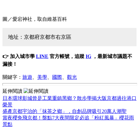
圖／愛宕神社，取自維基百科
地址：京都府京都市右京區
👉 加入城市學
LINE
官方帳號，追蹤
IG
，最新城市議題不
漏接！
關鍵字：
旅遊
、
美學
、
國際
、
觀光
延伸閱讀
日本環球影城曾是工業重鎮黑鄉？散步學揭大阪京都過往港口
榮景
盛產京都宇治的「抹茶之鄉」，自創品牌吸引20萬人潮聖
賞夜櫻免飛京都！盤點7大夜間限定必追「粉紅風暴」櫻花雨
景點