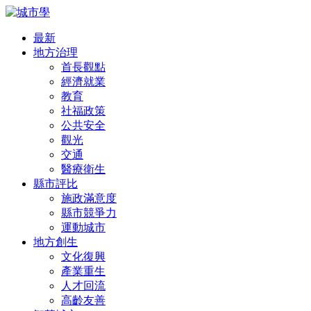
最新
地方治理
首長觀點
經濟就業
教育
社福政策
公共安全
觀光
交通
醫療衛生
縣市評比
施政滿意度
縣市競爭力
運動城市
地方創生
文化復興
產業重生
人才回流
高齡友善