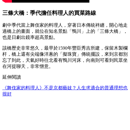
三條大橋：季代擔任料理人的買菜路線
劇中季代當上舞伎家的料理人，穿著日本傳統袢纏，開心地走
過橋上的畫面，就位在知名景點「鴨川」上的「三條大橋」，
也是日劇出鏡率超高景點。
該橋歷史非常悠久，最早於1590年豐臣秀吉所建，保留木製欄
杆，橋上還有尖端像洋蔥的「擬珠寶」傳統擺設，來到京都別
忘了到此，天氣好時往北看有鴨川河床，向南則可看到民眾坐
在河提聊天，非常愜意。
延伸閱讀
《舞伎家的料理人》不是京都藝妓？人生求適合的普通理想也
很好