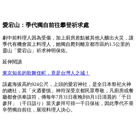
愛宕山：季代獨自前往攀登祈求處
劇中前料理人因為受傷，加上廚房差點被其他人釀出火災，讓
季代有機會當上料理人，她獨自爬到離京都市區約1.5公里的
靈山「愛宕山」祈求神明保佑。
延伸閱讀
東京知名的歌舞伎町，竟是台灣人之城！
該處海拔高約924公尺，上頭的愛宕神社，是全日本祭祀火神
的總社，其「火迺要慎」神符深受京都民眾尊敬，凡廚房或餐
廳都會供奉該符，傳每年7月31日夜晚到8月1日清晨的「千日
參拜」（千日詣り）當天參拜可得一千日保祐，因此季代不畏
辛勞獨自前往，展現料理人決心。