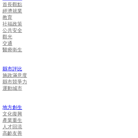
首長觀點
經濟就業
教育
社福政策
公共安全
觀光
交通
醫療衛生
縣市評比
施政滿意度
縣市競爭力
運動城市
地方創生
文化復興
產業重生
人才回流
高齡友善