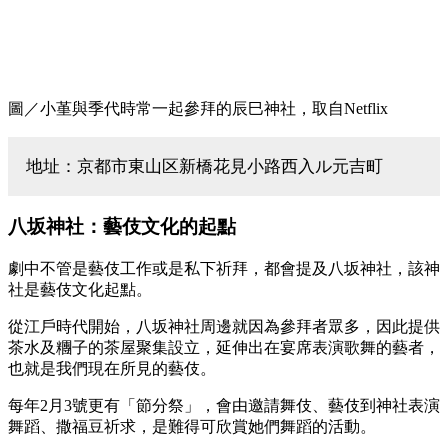
圖／小堇與季代時常一起參拜的辰巳神社，取自Netflix
地址：京都市東山区新橋花見小路西入ル元吉町
八坂神社：藝伎文化的起點
劇中不管是藝伎工作或是私下祈拜，都會提及八坂神社，該神
社是藝伎文化起點。
從江戶時代開始，八坂神社周邊就因為參拜者眾多，因此提供
茶水及糰子的茶屋聚集設立，延伸出在宴席表演歌舞的藝者，
也就是我們現在所見的藝伎。
每年2月3號更有「節分祭」，會由邀請舞伎、藝伎到神社表演
舞蹈、撒福豆祈求，是難得可欣賞她們舞蹈的活動。