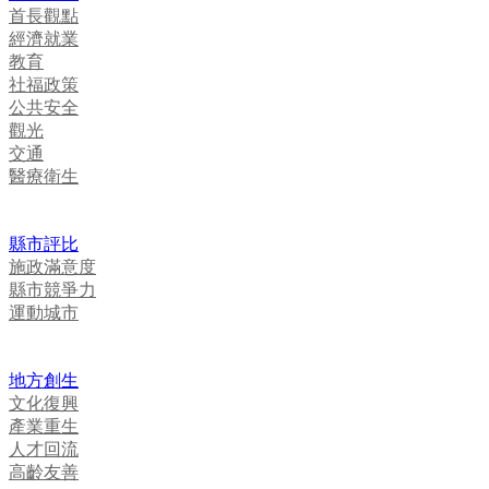
首長觀點
經濟就業
教育
社福政策
公共安全
觀光
交通
醫療衛生
縣市評比
施政滿意度
縣市競爭力
運動城市
地方創生
文化復興
產業重生
人才回流
高齡友善