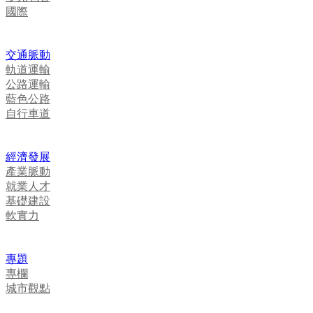
國際
交通脈動
軌道運輸
公路運輸
藍色公路
自行車道
經濟發展
產業脈動
就業人才
基礎建設
軟實力
專題
專欄
城市觀點