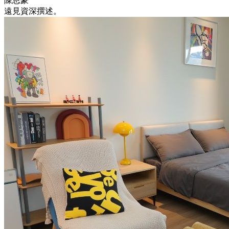
陳思豪
遠見資深撰述。