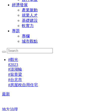
經濟發展
產業脈動
就業人才
基礎建設
軟實力
專題
專欄
城市觀點
#
觀光
#
2023
#
澎湖輪
#
翁章梁
#
台北市
#
房屋稅自用住宅
最新
地方治理