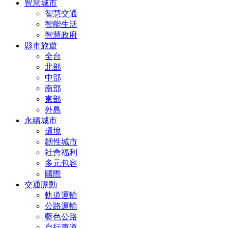
智慧城市
智慧交通
智能生活
智慧政府
縣市旅遊
全台
北部
中部
南部
東部
外島
永續城市
環境
韌性城市
社會福利
多元包容
國際
交通脈動
軌道運輸
公路運輸
藍色公路
自行車道