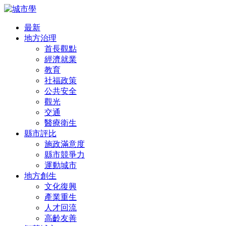
最新
地方治理
首長觀點
經濟就業
教育
社福政策
公共安全
觀光
交通
醫療衛生
縣市評比
施政滿意度
縣市競爭力
運動城市
地方創生
文化復興
產業重生
人才回流
高齡友善