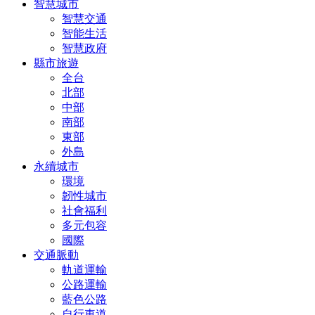
智慧城市
智慧交通
智能生活
智慧政府
縣市旅遊
全台
北部
中部
南部
東部
外島
永續城市
環境
韌性城市
社會福利
多元包容
國際
交通脈動
軌道運輸
公路運輸
藍色公路
自行車道