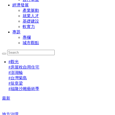
經濟發展
產業脈動
就業人才
基礎建設
軟實力
專題
專欄
城市觀點
#
觀光
#
房屋稅自用住宅
#
澎湖輪
#
台灣菊島
#
翁章梁
#
福隆沙雕藝術季
最新
地方治理