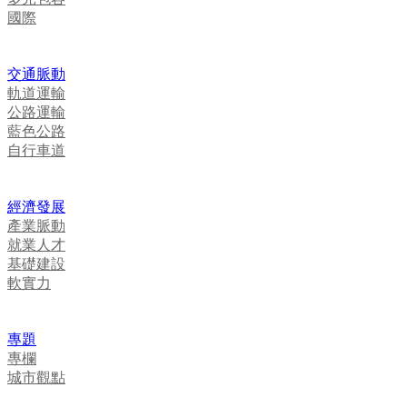
國際
交通脈動
軌道運輸
公路運輸
藍色公路
自行車道
經濟發展
產業脈動
就業人才
基礎建設
軟實力
專題
專欄
城市觀點