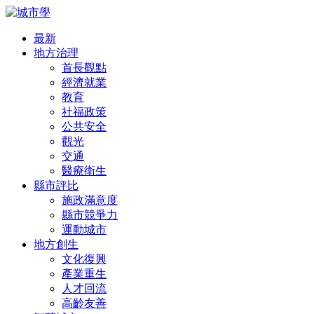
最新
地方治理
首長觀點
經濟就業
教育
社福政策
公共安全
觀光
交通
醫療衛生
縣市評比
施政滿意度
縣市競爭力
運動城市
地方創生
文化復興
產業重生
人才回流
高齡友善