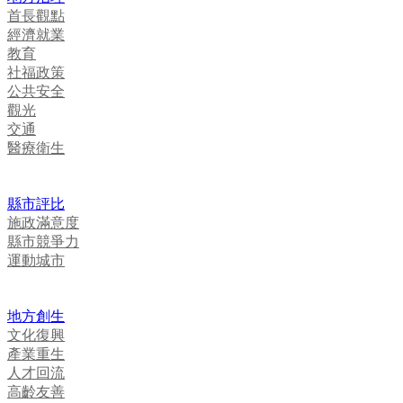
首長觀點
經濟就業
教育
社福政策
公共安全
觀光
交通
醫療衛生
縣市評比
施政滿意度
縣市競爭力
運動城市
地方創生
文化復興
產業重生
人才回流
高齡友善