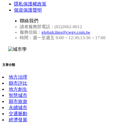
隱私保護權政策
個資保護聲明
聯絡我們
讀者服務部電話：(02)2662-0012
服務信箱：
globalcities@cwgv.com.tw
時間：週一至週五 9:00 ~ 12:30;13:30 ~ 17:00
文章分類
地方治理
縣市評比
地方創生
智慧城市
縣市旅遊
永續城市
交通脈動
經濟發展