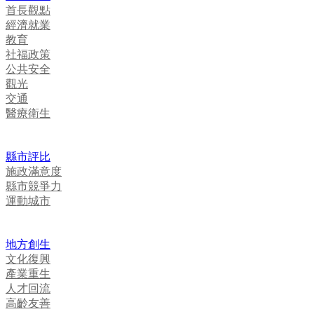
首長觀點
經濟就業
教育
社福政策
公共安全
觀光
交通
醫療衛生
縣市評比
施政滿意度
縣市競爭力
運動城市
地方創生
文化復興
產業重生
人才回流
高齡友善