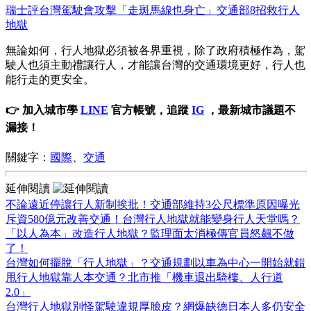
瑞士評台灣駕駛會攻擊「走斑馬線也身亡」交通部8招救行人
地獄
無論如何，行人地獄必須被各界重視，除了政府積極作為，駕
駛人也須主動禮讓行人，才能讓台灣的交通環境更好，行人也
能行走的更安全。
👉 加入城市學
LINE
官方帳號，追蹤
IG
，最新城市議題不
漏接！
關鍵字：
國際
、
交通
延伸閱讀
不論遠近停讓行人新制挨批！交通部維持3公尺標準原因曝光
斥資580億元改善交通！台灣行人地獄就能變身行人天堂嗎？
「以人為本」改造行人地獄？監理面太消極傳官員怒飆不做
了！
台灣如何擺脫「行人地獄」？交通規劃以車為中心一開始就錯
甩行人地獄靠人本交通？北市推「機車退出騎樓、人行道
2.0」
台灣行人地獄別怪駕駛違規厚臉皮？網爆缺德日本人多仍安全