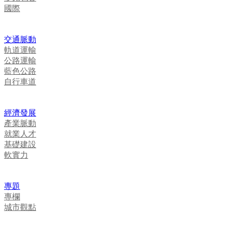
國際
交通脈動
軌道運輸
公路運輸
藍色公路
自行車道
經濟發展
產業脈動
就業人才
基礎建設
軟實力
專題
專欄
城市觀點