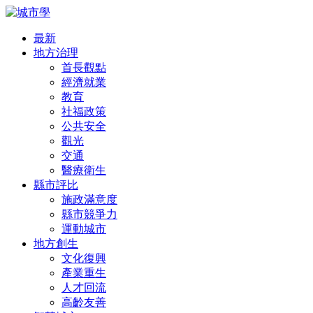
最新
地方治理
首長觀點
經濟就業
教育
社福政策
公共安全
觀光
交通
醫療衛生
縣市評比
施政滿意度
縣市競爭力
運動城市
地方創生
文化復興
產業重生
人才回流
高齡友善