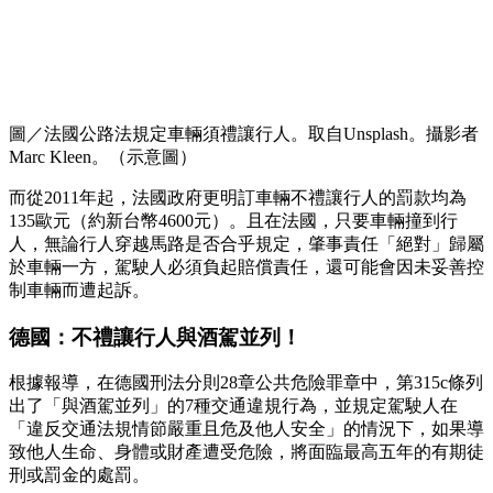
圖／法國公路法規定車輛須禮讓行人。取自Unsplash。攝影者
Marc Kleen。（示意圖）
而從2011年起，法國政府更明訂車輛不禮讓行人的罰款均為
135歐元（約新台幣4600元）。且在法國，只要車輛撞到行
人，無論行人穿越馬路是否合乎規定，肇事責任「絕對」歸屬
於車輛一方，駕駛人必須負起賠償責任，還可能會因未妥善控
制車輛而遭起訴。
德國：不禮讓行人與酒駕並列！
根據報導，在德國刑法分則28章公共危險罪章中，第315c條列
出了「與酒駕並列」的7種交通違規行為，並規定駕駛人在
「違反交通法規情節嚴重且危及他人安全」的情況下，如果導
致他人生命、身體或財產遭受危險，將面臨最高五年的有期徒
刑或罰金的處罰。