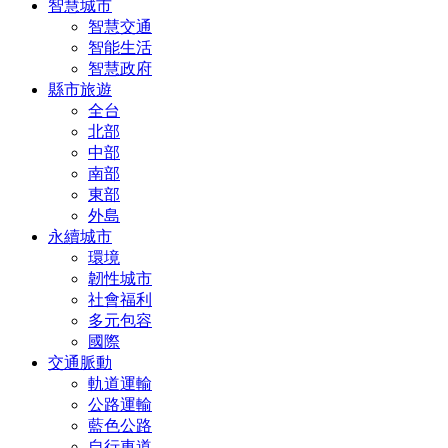
智慧城市
智慧交通
智能生活
智慧政府
縣市旅遊
全台
北部
中部
南部
東部
外島
永續城市
環境
韌性城市
社會福利
多元包容
國際
交通脈動
軌道運輸
公路運輸
藍色公路
自行車道