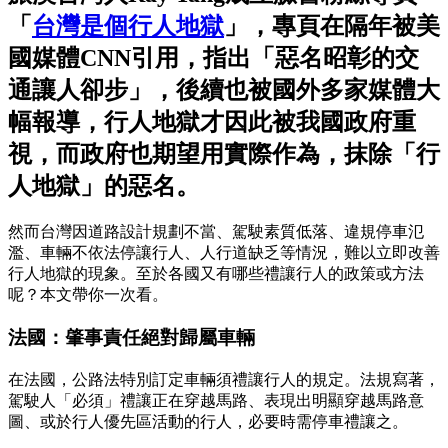
「
台灣是個行人地獄
」，專頁在隔年被美
國媒體CNN引用，指出「惡名昭彰的交
通讓人卻步」，後續也被國外多家媒體大
幅報導，行人地獄才因此被我國政府重
視，而政府也期望用實際作為，抹除「行
人地獄」的惡名。
然而台灣因道路設計規劃不當、駕駛素質低落、違規停車氾
濫、車輛不依法停讓行人、人行道缺乏等情況，難以立即改善
行人地獄的現象。至於各國又有哪些禮讓行人的政策或方法
呢？本文帶你一次看。
法國：肇事責任絕對歸屬車輛
在法國，公路法特別訂定車輛須禮讓行人的規定。法規寫著，
駕駛人「必須」禮讓正在穿越馬路、表現出明顯穿越馬路意
圖、或於行人優先區活動的行人，必要時需停車禮讓之。