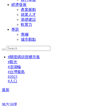
經濟發展
產業脈動
就業人才
基礎建設
軟實力
專題
專欄
城市觀點
#
關渡碼頭貨櫃市集
#
觀光
#
澎湖輪
#
台灣菊島
#
2023
#
人口
最新
地方治理