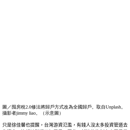
圖／囤房稅2.0修法將歸戶方式改為全國歸戶。取自Unplash。
攝影者jimmy liao。（示意圖）
只是徐佳馨也提醒，台灣游資氾濫，有錢人沒太多投資管道去