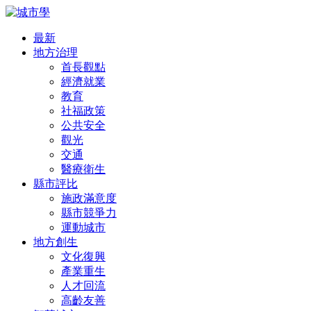
最新
地方治理
首長觀點
經濟就業
教育
社福政策
公共安全
觀光
交通
醫療衛生
縣市評比
施政滿意度
縣市競爭力
運動城市
地方創生
文化復興
產業重生
人才回流
高齡友善