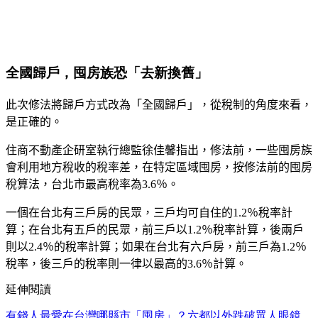
全國歸戶，囤房族恐「去新換舊」
此次修法將歸戶方式改為「全國歸戶」，從稅制的角度來看，
是正確的。
住商不動產企研室執行總監徐佳馨指出，修法前，一些囤房族
會利用地方稅收的稅率差，在特定區域囤房，按修法前的囤房
稅算法，台北市最高稅率為
3.6
％。
一個在台北有三戶房的民眾，三戶均可自住的
1.2
％稅率計
算；
在台北有五戶的民眾，前三戶以
1.2
％稅率計算，後兩戶
則以
2.4
％的稅率計算；如果在台北有六戶房，前三戶為
1.2
％
稅率，後三戶的稅率則一律以最高的
3.6
％計算。
延伸閱讀
有錢人最愛在台灣哪縣市「囤房」？六都以外跌破眾人眼鏡