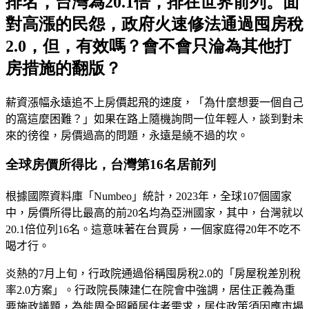
排名，台灣為20.1倍，排在世界前列。面
對高漲的民怨，政府火速修法通過囤房稅
2.0，但，有效嗎？會不會只淪為其他打
房措施的翻版？
薪資漲幅永遠追不上房價起飛的速度，「為什麼想要一個自己
的窩這麼困難？」如果在路上隨機詢問一位年輕人，談到對未
來的徬徨，房價過高的問題，永遠是繞不過的坎。
全球房價所得比，台灣第16名居前列
根據國際資料庫「
Numbeo
」統計，
2023
年，全球
107
個國家
中，房價所得比最高的前
20
名均為亞洲國家，其中，台灣就以
20.1
倍位列
16
名。這意味著在台買房，一個家庭得
20
年不吃不
喝才行。
炎熱的
7
月上旬，行政院通過俗稱囤房稅
2.0
的「房屋稅差別稅
率
2.0
方案」。行政院長陳建仁在院會中強調，居住正義為重
要施政議題，為能周全照顧居住者需求，居住政策須因應市場