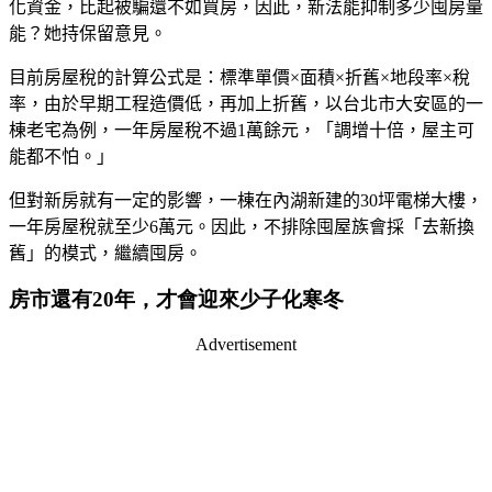
化資金，比起被騙還不如買房，因此，新法能抑制多少囤房量
能？她持保留意見。
目前房屋稅的計算公式是：標準單價
×
面積
×
折舊
×
地段率
×
稅
率，由於早期工程造價低，再加上折舊，以台北市大安區的一
棟老宅為例，一年房屋稅不過
1
萬餘元，「調增十倍，屋主可
能都不怕。」
但對新房就有一定的影響，一棟在內湖新建的
30
坪電梯大樓，
一年房屋稅就至少
6
萬元。因此，不排除囤屋族會採「去新換
舊」的模式，繼續囤房。
房市還有20年，才會迎來少子化寒冬
Advertisement