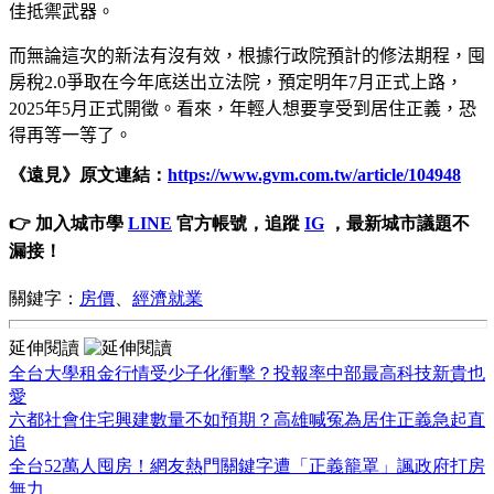
佳抵禦武器。
而無論這次的新法有沒有效，根據行政院預計的修法期程，囤
房稅
2.
0
爭取在今年底送出立法院，預定明年
7
月正式上路，
2025
年
5
月正式開徵。看來，年輕人想要享受到居住正義，恐
得再等一等了。
《遠見》原文連結：
https://www.gvm.com.tw/article/104948
👉 加入城市學
LINE
官方帳號，追蹤
IG
，最新城市議題不
漏接！
關鍵字：
房價
、
經濟就業
延伸閱讀
全台大學租金行情受少子化衝擊？投報率中部最高科技新貴也
愛
六都社會住宅興建數量不如預期？高雄喊冤為居住正義急起直
追
全台52萬人囤房！網友熱門關鍵字遭「正義籠罩」諷政府打房
無力