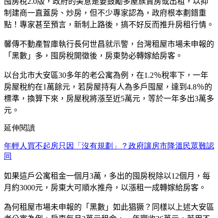
囤房稅
2.0
版，政府的美意是要鼓勵多屋族賣房或出租，以抑
制建商一直蓋房、炒房，但不少專家認為，政府根本劃錯重
點！專家甚至預言，新制上路後，搞不好反而推升房租行情。
馨傳不動產智庫執行長何世昌就示警，台灣租屋市場未申報的
「黑數」多，囤房稅開徵後，房東勢必轉嫁給房客。
以台北市大安區
30
多年的老公寓為例，在
1.2
％稅率下，一年
房屋稅約在
1
萬餘元，若房屋持有人為多戶囤屋，達到
4.8
％的
標準，換算下來，房屋稅將漲至近
5
萬元，等於一年多出
3
萬多
元。
延伸閱讀
年輕人買不起房只因「沒有規劃」？政府讓房市降溫民眾難認
同
如果這戶公寓租金一個月
3
萬，多出的囤房稅除以
12
個月，每
月約
3000
元，房東大可順水推舟，以漲租一成轉嫁給房客。
為何租屋市場未申報的「黑數」如此猖獗？同樣以上述大安區