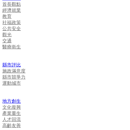
首長觀點
經濟就業
教育
社福政策
公共安全
觀光
交通
醫療衛生
縣市評比
施政滿意度
縣市競爭力
運動城市
地方創生
文化復興
產業重生
人才回流
高齡友善