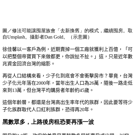
圖／修法可能讓囤屋族會「去新換舊」的模式，繼續囤房。取
自Unsplash。攝影者Dan Gold。（示意圖）
徐佳馨以一客戶為例，近期賣掉一個工廠就獲利上百億，「可
以把整個帝寶買下來做都更，你說扯不扯。」這，只是近年數
兆資金回流台灣的縮影。
再從人口結構來看，少子化到底會不會衝擊房市？畢竟，台灣
少子化元年落在
2000
年，當年出生人口為
26
萬，隨後一路走低
來到
13
萬，但台灣平均購房者年齡約
45
歲。
這個年齡層，都還是台灣高出生率年代的族群，因此要等待少
子化族群取代人口紅利族群，恐得再
20
年。
黑數眾多，上路後房租恐要再漲一波