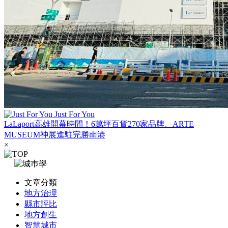
Just For You
LaLaport高雄開幕時間！6萬坪百貨270家品牌、ARTE
MUSEUM神展進駐完勝南港
×
文章分類
地方治理
縣市評比
地方創生
智慧城市