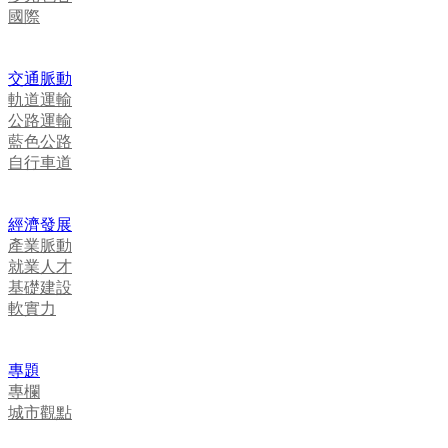
國際
交通脈動
軌道運輸
公路運輸
藍色公路
自行車道
經濟發展
產業脈動
就業人才
基礎建設
軟實力
專題
專欄
城市觀點