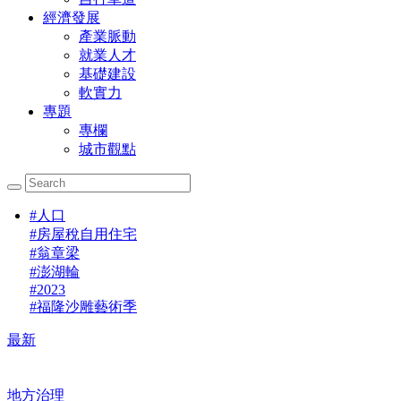
經濟發展
產業脈動
就業人才
基礎建設
軟實力
專題
專欄
城市觀點
#
人口
#
房屋稅自用住宅
#
翁章梁
#
澎湖輪
#
2023
#
福隆沙雕藝術季
最新
地方治理