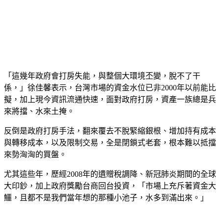
「這幾年政府會打房失能，與整個大環境丕變，脫不了干
係，」徐佳馨表示，台灣市場的資金水位已非
2000
年以前能比
擬，加上現今資訊流通快速，面對政府打房，資產一族總是兵
來將擋、水來土掩。
反倒是政府打房手法，翻來覆去不脫緊縮銀根、增加持有成本
與轉移成本，以及限制交易，全是閉鎖式老套，根本難以抵擋
來勢洶洶的買盤。
尤其這些年，歷經
2008
年的遺贈稅調降、新冠肺炎期間的全球
大印鈔，加上政府獎勵台商回台投資，「市場上充斥著資金大
鱷，且都不是我們當年想的那種小池子，水多到滿出來。」