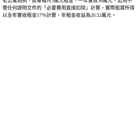
老公寓為例，房東每月
3
萬元租金，一年實收
36
萬元，若用不
需任何證明文件的「必要費用直接扣除」計算，實際租賃所得
以全年實收租金
57
％
計算，年租金收益為
20.52
萬元。