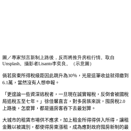
圖／專家預言新制上路後，反而將推升房租行情。取自
Unsplash。攝影者Lisanto李奕良。（示意圖）
倘若房東所得稅級距因此跳升為
30
％，光是這筆收益就得繳到
6.1
萬，當然沒有人想申報。
「更遑論一些資深逃稅者，一旦現在誠實報稅，反倒會被國稅
局追稅五至七年。」徐佳馨直言，對多房族來說，囤房稅
2.0
上路後，怎麼算，都是逼房客吞下去最划算。
大城市的租賃市場供不應求，加上租金所得得併入所得，讓租
金難以被識別，都使得房東漲租，成為應對政府囤房新制的最