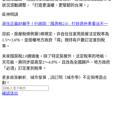
狀況滾動調整，「打造更溫暖、更堅韌的台灣。」
延伸閱讀
居住正義好棘手！行政院「囤房稅2.0」打炒房外界看法不一
目前，房屋稅條例第
5
條規定，非自住住家用房屋法定稅率為
1.5
～
3.6
％，並授權地方政府「得」視持有戶數訂定差別稅
率。
未來囤房稅
2.0
通過後，除了特定房屋外，法定稅率的地板、
天花板，將同步提高至
2
～
4.8
％，且改為全國歸戶、地方政府
「必須」訂定差別稅率。
更多政策解析、城市發展，請訂閱《城市學》不定期專題企
劃！
確認送出