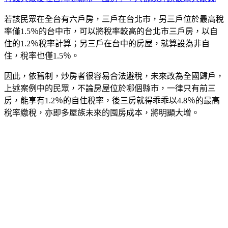
若該民眾在全台有六戶房，三戶在台北市，另三戶位於最高稅
率僅
1.5
％的台中市，可以將稅率較高的台北市三戶房，以自
住的
1.2
％稅率計算；另三戶在台中的房屋，就算設為非自
住，稅率也僅
1.5
％。
因此，依舊制，炒房者很容易合法避稅，未來改為全國歸戶，
上述案例中的民眾，不論房屋位於哪個縣市，一律只有前三
房，能享有
1.2
％的自住稅率，後三房就得乖乖以
4.8
％的最高
稅率繳稅，亦即多屋族未來的囤房成本，將明顯大增。