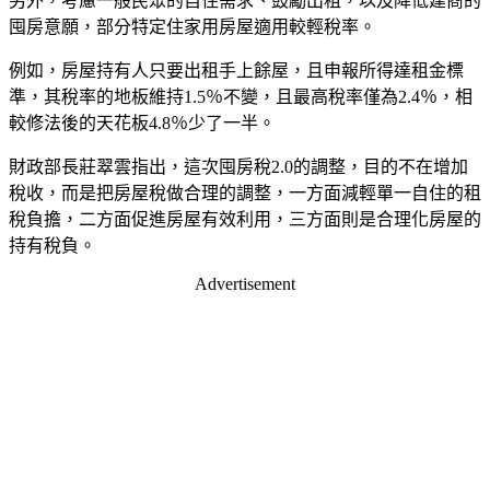
另外，考慮一般民眾的自住需求、鼓勵出租，以及降低建商的
囤房意願，部分特定住家用房屋適用較輕稅率。
例如，房屋持有人只要出租手上餘屋，且申報所得達租金標
準，其稅率的地板維持
1.5
％不變，且最高稅率僅為
2.4
％，相
較修法後的天花板
4.8
％少了一半。
財政部長莊翠雲指出，這次囤房稅
2.0
的調整，目的不在增加
稅收，而是把房屋稅做合理的調整，一方面減輕單一自住的租
稅負擔，二方面促進房屋有效利用，三方面則是合理化房屋的
持有稅負。
Advertisement