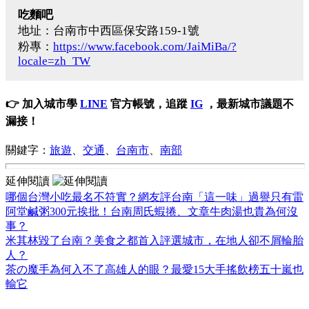
吃麵吧
地址：台南市中西區保安路159-1號
粉專：
https://www.facebook.com/JaiMiBa/?
locale=zh_TW
👉 加入城市學
LINE
官方帳號，追蹤
IG
，最新城市議題不
漏接！
關鍵字：
旅遊
、
交通
、
台南市
、
南部
延伸閱讀
哪個台灣小吃最名不符實？網友評台南「這一味」過譽只有雷
阿堂鹹粥300元挨批！台南周氏蝦捲、文章牛肉湯也貴為何沒
事？
米其林毀了台南？美食之都首入評選城市，在地人卻不屑輪胎
人？
茶の魔手為何入不了高雄人的眼？最愛15大手搖飲榜五十嵐也
輸它