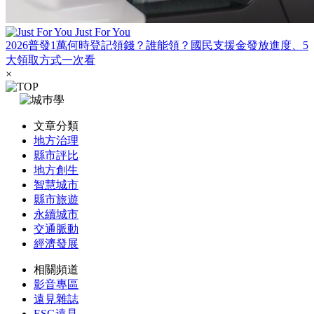
Just For You
2026普發1萬何時登記領錢？誰能領？國民支援金發放進度、5
大領取方式一次看
×
文章分類
地方治理
縣市評比
地方創生
智慧城市
縣市旅遊
永續城市
交通脈動
經濟發展
相關頻道
影音專區
遠見雜誌
ESG遠見