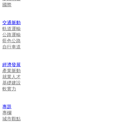
國際
交通脈動
軌道運輸
公路運輸
藍色公路
自行車道
經濟發展
產業脈動
就業人才
基礎建設
軟實力
專題
專欄
城市觀點