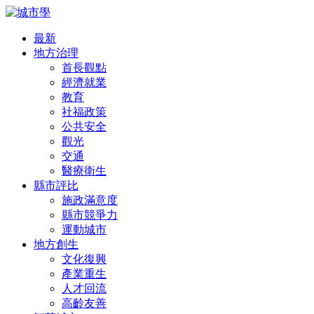
最新
地方治理
首長觀點
經濟就業
教育
社福政策
公共安全
觀光
交通
醫療衛生
縣市評比
施政滿意度
縣市競爭力
運動城市
地方創生
文化復興
產業重生
人才回流
高齡友善