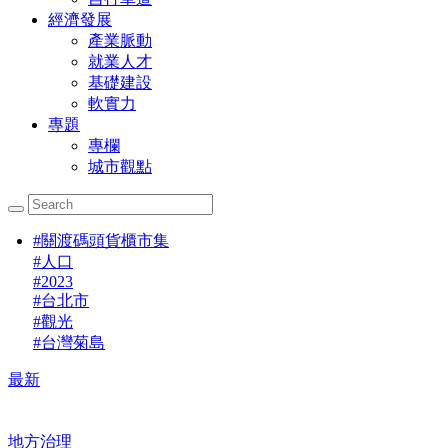
經濟發展
產業脈動
就業人才
基礎建設
軟實力
專題
專欄
城市觀點
#
關渡碼頭貨櫃市集
#
人口
#
2023
#
台北市
#
觀光
#
台灣菊島
最新
地方治理