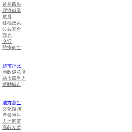
首長觀點
經濟就業
教育
社福政策
公共安全
觀光
交通
醫療衛生
縣市評比
施政滿意度
縣市競爭力
運動城市
地方創生
文化復興
產業重生
人才回流
高齡友善