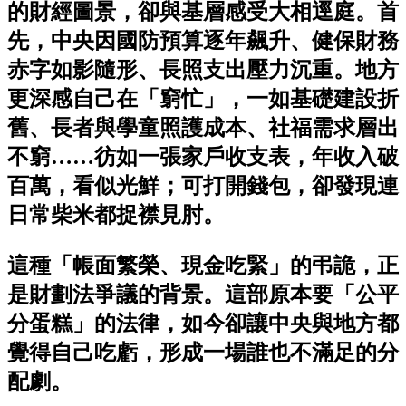
的財經圖景，卻與基層感受大相逕庭。首
先，中央因國防預算逐年飆升、健保財務
赤字如影隨形、長照支出壓力沉重。地方
更深感自己在「窮忙」，一如基礎建設折
舊、長者與學童照護成本、社福需求層出
不窮……彷如一張家戶收支表，年收入破
百萬，看似光鮮；可打開錢包，卻發現連
日常柴米都捉襟見肘。
這種「帳面繁榮、現金吃緊」的弔詭，正
是財劃法爭議的背景。這部原本要「公平
分蛋糕」的法律，如今卻讓中央與地方都
覺得自己吃虧，形成一場誰也不滿足的分
配劇。