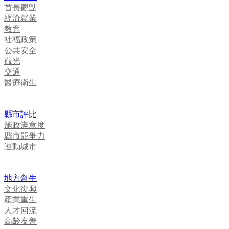
首長觀點
經濟就業
教育
社福政策
公共安全
觀光
交通
醫療衛生
縣市評比
施政滿意度
縣市競爭力
運動城市
地方創生
文化復興
產業重生
人才回流
高齡友善