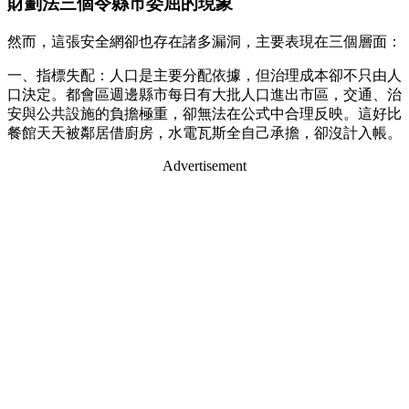
財劃法三個令縣市委屈的現象
然而，這張安全網卻也存在諸多漏洞，主要表現在三個層面：
一、指標失配：人口是主要分配依據，但治理成本卻不只由人
口決定。都會區週邊縣市每日有大批人口進出市區，交通、治
安與公共設施的負擔極重，卻無法在公式中合理反映。這好比
餐館天天被鄰居借廚房，水電瓦斯全自己承擔，卻沒計入帳。
Advertisement