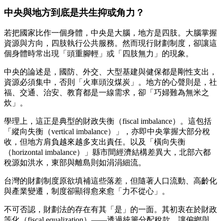
中央與地方到底是共生抑或角力？
若把國家比作一個身體，中央是大腦，地方是四肢。大腦掌握
資源與方向，四肢執行公共服務。然而現行財劃制度，卻讓這
個身體時常出現「頭重腳輕」或「四肢無力」的現象。
中央的論述是，國防、外交、大型基建與健保都是剛性支出，
資源必須集中，否則「火車頭沒煤炭」。地方的心聲則是，社
福、交通、治安、教育都是一線需求，卻「巧婦難為無米之
炊」。
學理上，這正是典型的財政失衡（fiscal imbalance）。這包括
「縱向失衡（vertical imbalance）」，亦即中央掌握大部分稅
收，但地方肩負越來越多支出責任。以及「橫向失衡
（horizontal imbalance）」縣市間經濟結構差異大，北部六都
稅源如洪水，東部與離島則如涓涓細流。
台灣的財劃制度原欲填補這些落差，但隨著人口流動、高齡化
與產業變遷，制度卻顯得愈來愈「力不從心」。
不可否認，財劃法的存在有其「是」的一面。其初衷在於財政
等化（fiscal equalization）——透過統籌分配稅款，讓偏鄉與