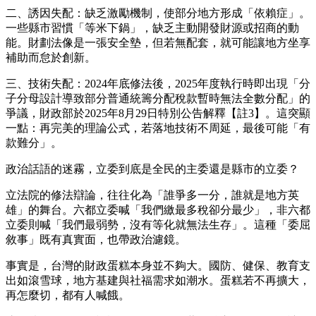
二、誘因失配：缺乏激勵機制，使部分地方形成「依賴症」。
一些縣市習慣「等米下鍋」，缺乏主動開發財源或招商的動
能。財劃法像是一張安全墊，但若無配套，就可能讓地方坐享
補助而怠於創新。
三、技術失配：2024年底修法後，2025年度執行時即出現「分
子分母設計導致部分普通統籌分配稅款暫時無法全數分配」的
爭議，財政部於2025年8月29日特別公告解釋【註3】。這突顯
一點：再完美的理論公式，若落地技術不周延，最後可能「有
款難分」。
政治話語的迷霧，立委到底是全民的主委還是縣市的立委？
立法院的修法辯論，往往化為「誰爭多一分，誰就是地方英
雄」的舞台。六都立委喊「我們繳最多稅卻分最少」，非六都
立委則喊「我們最弱勢，沒有等化就無法生存」。這種「委屈
敘事」既有真實面，也帶政治濾鏡。
事實是，台灣的財政蛋糕本身並不夠大。國防、健保、教育支
出如滾雪球，地方基建與社福需求如潮水。蛋糕若不再擴大，
再怎麼切，都有人喊餓。