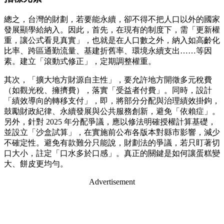
總之，台灣的財劃，若要能永續，卻不得不把人口以外的國家
發展顯學給納入。因此，首先，在現有的制度下，需「更新權
重，讓公式看見真實」，也就是在人口數之外，納入如高齡化
比率、跨區通勤流量、基建折舊率、環境永續支出……等因
素。建立「滾動式修正」，定期調整權重。
其次，「擴大地方財源自主性」，要允許地方開徵多元稅費
（如觀光稅、擁擠費），落實「受益者付費」。同時，設計
「績效導向的轉移支付」，即，將部分分配與治理績效掛鉤，
鼓勵財政紀律、永續發展與公共服務創新，避免「依賴症」。
另外，針對 2025 年分配爭議，應以修法明確授權計算基礎，
並設立「沙盒試算」，在實施前公布各版本對縣市影響，減少
不確定性。避免有款難分只能說，財劃法的爭議，若只盯著切
口大小，註定「口水多於口感」。真正的關鍵是如何讓蛋糕變
大、餅皮更均勻。
Advertisement