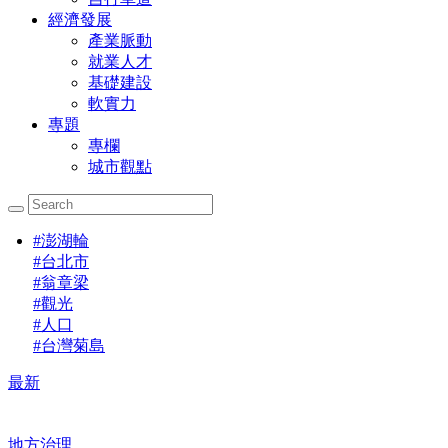
經濟發展
產業脈動
就業人才
基礎建設
軟實力
專題
專欄
城市觀點
#
澎湖輪
#
台北市
#
翁章梁
#
觀光
#
人口
#
台灣菊島
最新
地方治理