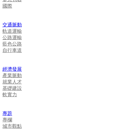
國際
交通脈動
軌道運輸
公路運輸
藍色公路
自行車道
經濟發展
產業脈動
就業人才
基礎建設
軟實力
專題
專欄
城市觀點