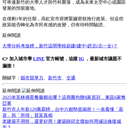
可串連新竹的大學人才與竹科聚落，成為未來太空中心或園區
發展的預留腹地。
在僅剩1年的任期，高虹安市府將緊鑼密鼓推行政策。但這些
政策能否轉化為市民有感的改變，仍有待時間驗證。
延伸閱讀
大學分科考放榜，新竹這間學校超建(建中)趕北(北一女)？
👉 加入城市學
LINE
官方帳號，追蹤
IG
，最新城市議題不
漏接！
關鍵字：
縣市競爭力
、
新竹市
、
交通
延伸閱讀
2025米其林摘星餐廳都在哪？這商圈包辦8家居冠，東區6家奪
亞軍
新竹市人年薪129萬霸榜，台中六都墊底揭密！一表看懂「薪
資」與「所得」貧富真相
老建築不用拆，還更好用！建築師邱文傑如何用減法修復城
市？