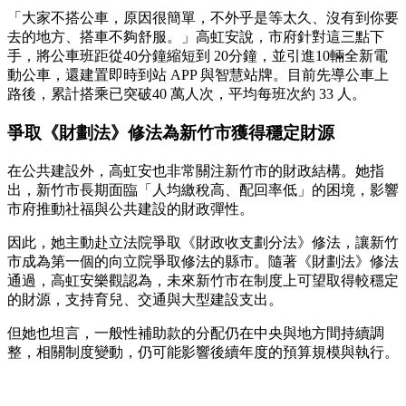
「大家不搭公車，原因很簡單，不外乎是等太久、沒有到你要
去的地方、搭車不夠舒服。」高虹安說，市府針對這三點下
手，將公車班距從40分鐘縮短到 20分鐘，並引進10輛全新電
動公車，還建置即時到站 APP 與智慧站牌。目前先導公車上
路後，累計搭乘已突破40 萬人次，平均每班次約 33 人。
爭取《財劃法》修法為新竹市獲得穩定財源
在公共建設外，高虹安也非常關注新竹市的財政結構。她指
出，新竹市長期面臨「人均繳稅高、配回率低」的困境，影響
市府推動社福與公共建設的財政彈性。
因此，她主動赴立法院爭取《財政收支劃分法》修法，讓新竹
市成為第一個的向立院爭取修法的縣市。隨著《財劃法》修法
通過，高虹安樂觀認為，未來新竹市在制度上可望取得較穩定
的財源，支持育兒、交通與大型建設支出。
但她也坦言，一般性補助款的分配仍在中央與地方間持續調
整，相關制度變動，仍可能影響後續年度的預算規模與執行。