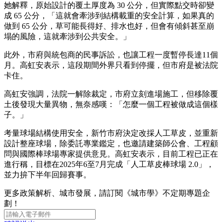
她解釋，原始設計的覆土厚度為 30 公分，但實際點交時卻變
成 65 公分，「這就會牽涉到結構載重的安全計算，如果真的
做到 65 公分，草可能長得好、排水也好，但會有傾斜甚至崩
塌的風險，這就牽涉到公共安全。」
此外，市府與統包商的民事訴訟，也讓工程一度暫停長達11個
月。高虹安表示，這段期間外界只看到停擺，但市府是被法院
卡住。
高虹安強調，法院一解除裁定，市府立刻進場施工，但移除覆
土後發現大量異物，無奈感嘆：「怎麼一個工程被做成這個樣
子。」
考量球場結構使用安全，新竹市府決定改採人工草皮，並重新
設計整座球場，除委託專業鑑定，也邀請建築師公會、工程顧
問與國際棒球場專家提供意見。高虹安表示，目前工程已正在
進行稱，目標在2025年6至7月完成「人工草皮棒球場 2.0」，
並力拚下半年回歸賽事。
更多政策解析、城市發展，請訂閱《城市學》不定期專題企
劃！