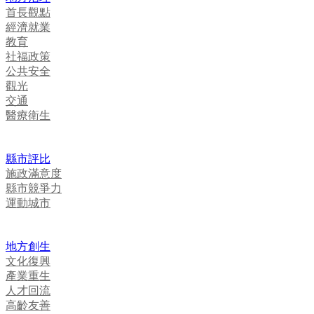
首長觀點
經濟就業
教育
社福政策
公共安全
觀光
交通
醫療衛生
縣市評比
施政滿意度
縣市競爭力
運動城市
地方創生
文化復興
產業重生
人才回流
高齡友善