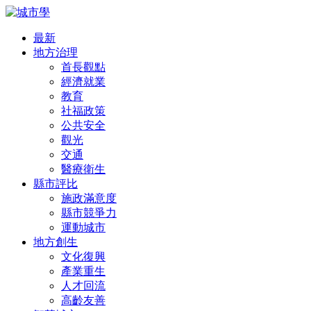
最新
地方治理
首長觀點
經濟就業
教育
社福政策
公共安全
觀光
交通
醫療衛生
縣市評比
施政滿意度
縣市競爭力
運動城市
地方創生
文化復興
產業重生
人才回流
高齡友善